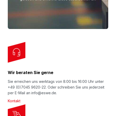
n
U
p
f
o
r
O
u
r
N
Wir beraten Sie gerne
e
w
Sie erreichen uns werktags von 8:00 bis 16:00 Uhr unter
+49 (0)7045 9620-22. Oder schreiben Sie uns jederzeit
s
per E-Mail an info@eswe.de.
l
Kontakt
e
t