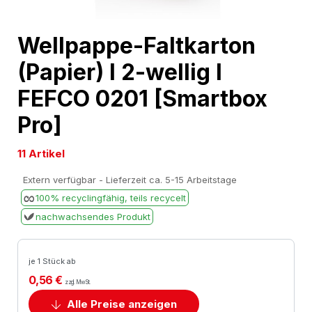
Skip
Wellpappe-Faltkarton
to
(Papier) l 2-wellig l
the
beginning
FEFCO 0201 [Smartbox
of
Pro]
the
images
11 Artikel
gallery
Extern verfügbar - Lieferzeit ca. 5-15 Arbeitstage
100% recyclingfähig, teils recycelt
nachwachsendes Produkt
je 1 Stück ab
0,56 €
zzgl. MwSt.
Alle Preise anzeigen