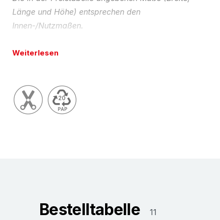
Länge und Höhe) entsprechen den
Innen-/Nutzmaßen.
Umwelt-Tipp:
100% recyclingfähig (bei sortenreiner
Weiterlesen
Entsorgung) und natürlich aus Recyclingpapier.
Ökologisch sinnvoll und damit auch im Sinne des
VerpackG.
Konfektionsservice
Auf Wunsch liefern wir Ihnen gerne
auch Wellpappe-Faltkartons liefern wir Ihnen gerne
auch andere Abmessungen, Qualitäten und
Ausführungen (nach FEFCO- Katalog). Bitte
beachten Sie, dass hierfür bestimmte
Mindestmengen und Lieferzeiten erforderlich sind.
Bestelltabelle
11
Beschreibung