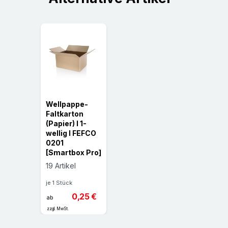
Wellpappe-
Faltkarton
(Papier) l 1-
wellig l FEFCO
0201
[Smartbox Pro]
19 Artikel
je 1 Stück
0,25 €
ab
zzgl. MwSt.