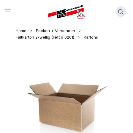
Direkt
Home
Packen + Versenden
zum
Faltkarton 2-wellig (Fefco 0201)
Kartons
Inhalt
Skip
to
the
end
of
the
images
gallery