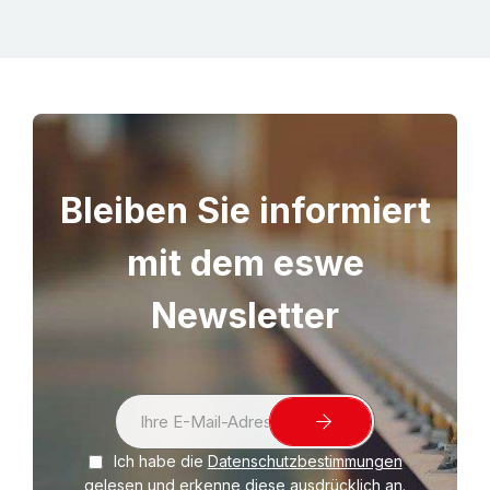
Bleiben Sie informiert
mit dem eswe
Newsletter
S
i
Ich habe die
Datenschutzbestimmungen
g
gelesen und erkenne diese ausdrücklich an.