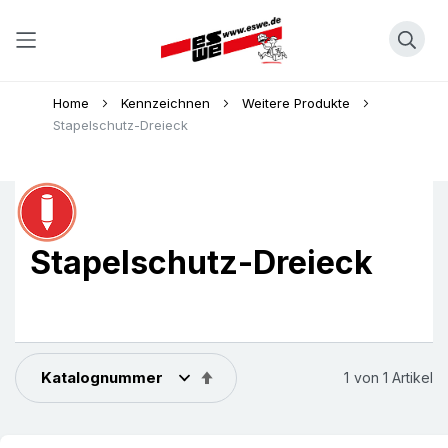
Direkt
Home
Kennzeichnen
Weitere Produkte
zum
Stapelschutz-Dreieck
Inhalt
Stapelschutz-Dreieck
In
1
von
1
Artikel
absteigender
Reihenfolge