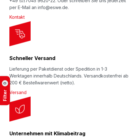
+49 (0)7045 9620-22. Oder schreiben Sie uns jederzeit
s
per E-Mail an info@eswe.de.
l
Kontakt
e
t
t
e
r
Schneller Versand
:
Lieferung per Paketdienst oder Spedition in 1-3
Werktagen innerhalb Deutschlands. Versandkostenfrei ab
200 € Bestellwarenwert (netto).
0
Filter
Versand
Unternehmen mit Klimabeitrag