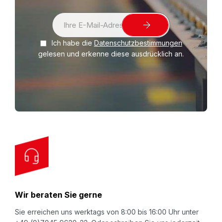
S
i
Ich habe die
Datenschutzbestimmungen
g
gelesen und erkenne diese ausdrücklich an.
n
U
p
f
o
r
O
u
r
N
Wir beraten Sie gerne
e
w
Sie erreichen uns werktags von 8:00 bis 16:00 Uhr unter