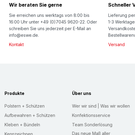
Wir beraten Sie gerne
Schneller 
N
e
Sie erreichen uns werktags von 8:00 bis
Lieferung per
w
16:00 Uhr unter +49 (0)7045 9620-22. Oder
1-3 Werktage
schreiben Sie uns jederzeit per E-Mail an
Versandkoste
s
info@eswe.de.
Bestellwarenw
l
Kontakt
Versand
e
t
t
e
r
:
Produkte
Über uns
Polstern + Schützen
Wer wir sind | Was wir wollen
Aufbewahren + Schützen
Konfektionsservice
Kleben + Bündeln
Team Sonderlösung
Das neue Maß aller
Kennzeichnen