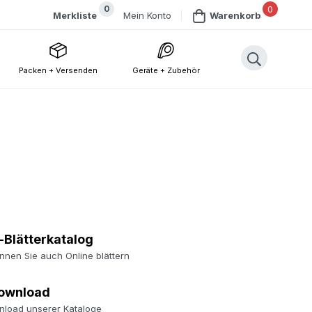
0
0
Mein Konto
Merkliste
Warenkorb
Packen + Versenden
Geräte + Zubehör
-Blätterkatalog
nnen Sie auch Online blättern
ownload
load unserer Kataloge