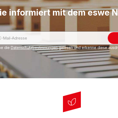
ie informiert mit dem eswe 
be die
Datenschutzbestimmungen
gelesen und erkenne diese ausdrü