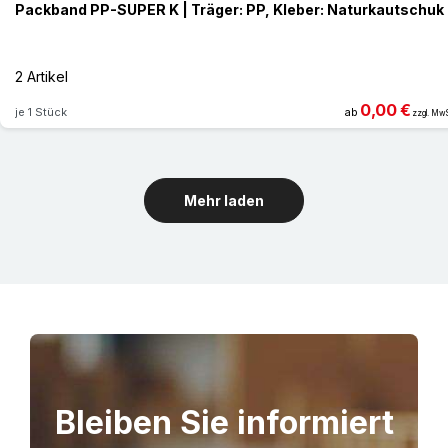
Packband PP-SUPER K | Träger: PP, Kleber: Naturkautschuk
2 Artikel
0,00 €
je 1 Stück
ab
zzgl. MwS
Mehr laden
Bleiben Sie informiert