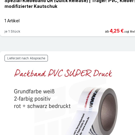
Spezial-Klebeband QR (Quick Release) | Träger: PVC, Kleber:
modifizierter Kautschuk
1 Artikel
4,25 €
je 1 Stück
ab
zzgl. MwS
Lieferzeit nach Absprache