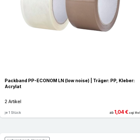
Packband PP-ECONOM LN (low noise) | Träger: PP, Kleber:
Acrylat
2 Artikel
1,04 €
je 1 Stück
ab
zzgl. MwS