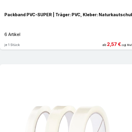
Packband PVC-SUPER | Träger: PVC, Kleber: Naturkautschu
6 Artikel
2,57 €
je 1 Stück
ab
zzgl. MwS