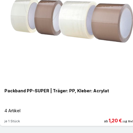
Packband PP-SUPER | Träger: PP, Kleber: Acrylat
4 Artikel
1,20 €
je 1 Stück
ab
zzgl. MwS