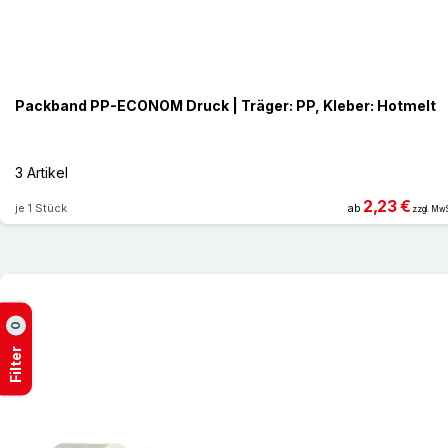
Packband PP-ECONOM Druck | Träger: PP, Kleber: Hotmelt
3 Artikel
2,23 €
je 1 Stück
ab
zzgl. MwS
0
Filter