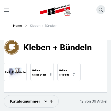
Direkt
Home
Kleben + Bündeln
zum
Inhalt
Kleben + Bündeln
Weitere
Weitere
28
Pack-/Klebebänder
8
7
Klebebänder
Produkte
In
12
von
36
Artikel
absteigender