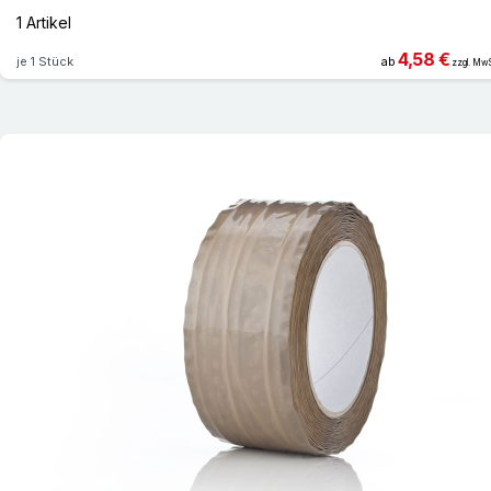
1 Artikel
4,58 €
je 1 Stück
ab
zzgl. MwS