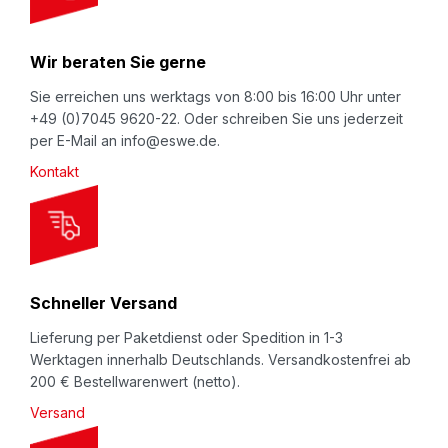
r
N
Wir beraten Sie gerne
e
w
Sie erreichen uns werktags von 8:00 bis 16:00 Uhr unter
+49 (0)7045 9620-22. Oder schreiben Sie uns jederzeit
s
per E-Mail an info@eswe.de.
l
Kontakt
e
t
t
e
r
Schneller Versand
:
Lieferung per Paketdienst oder Spedition in 1-3
Werktagen innerhalb Deutschlands. Versandkostenfrei ab
200 € Bestellwarenwert (netto).
Versand