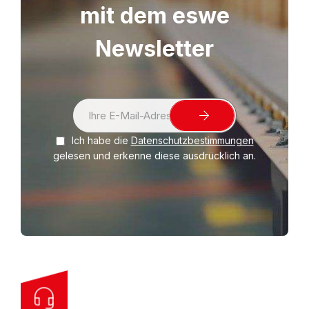
mit dem eswe
Newsletter
S
i
Ich habe die
Datenschutzbestimmungen
g
gelesen und erkenne diese ausdrücklich an.
n
U
p
f
o
r
O
u