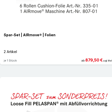
Spar-Set | AIRmove® | Folien
2 Artikel
879,50 €
je 1 Stück
ab
zzgl. MwS