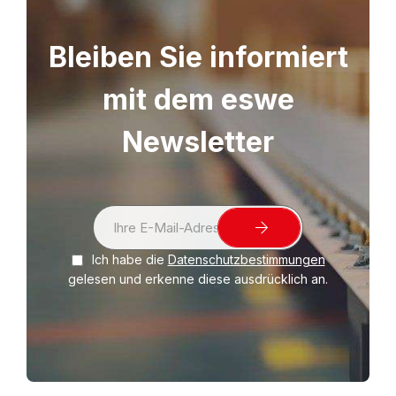
Bleiben Sie informiert
mit dem eswe
Newsletter
S
i
Ich habe die
Datenschutzbestimmungen
g
gelesen und erkenne diese ausdrücklich an.
n
U
p
f
o