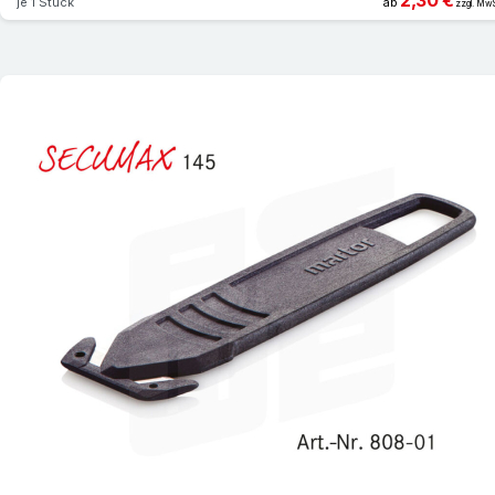
2,30 €
je 1 Stück
ab
zzgl. MwS