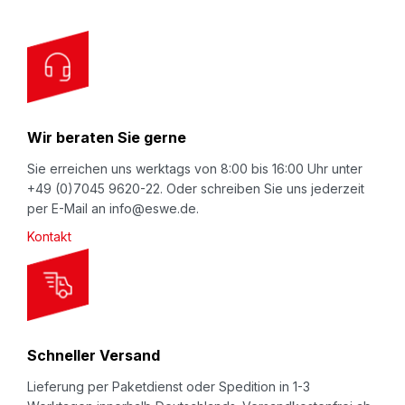
r
O
u
r
N
Wir beraten Sie gerne
e
w
Sie erreichen uns werktags von 8:00 bis 16:00 Uhr unter
+49 (0)7045 9620-22. Oder schreiben Sie uns jederzeit
s
per E-Mail an info@eswe.de.
l
Kontakt
e
t
t
e
r
Schneller Versand
:
Lieferung per Paketdienst oder Spedition in 1-3