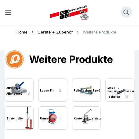
Direkt
Home
Geräte + Zubehör
Weitere Produkte
zum
Inhalt
Weitere Produkte
AIRmove®,
MARTOR
2
1
Loose-Fill
Folienschweißgeräte
Sicherheitsmesser,
3
AIRmove®2
6
-scheren
2
1
1
Stretchfolie
Umreifung
Kantenschutzleisten