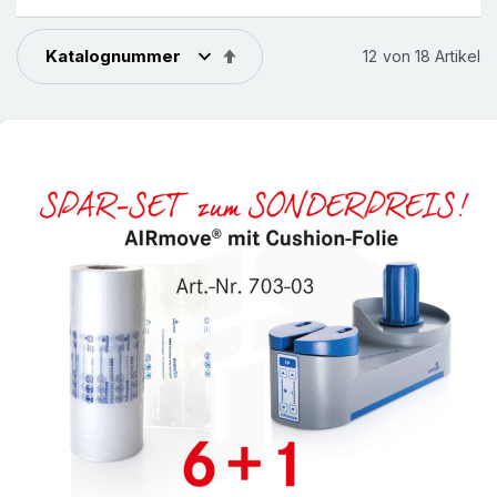
In
12
von
18
Artikel
absteigender
Reihenfolge