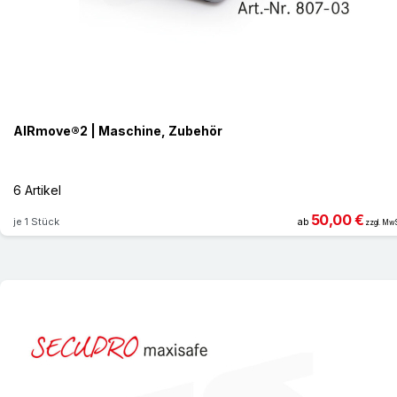
AIRmove®2 | Maschine, Zubehör
6 Artikel
50,00 €
je 1 Stück
ab
zzgl. MwS