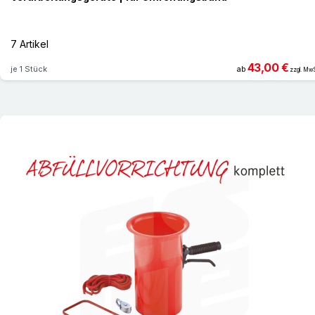
7 Artikel
43,00 €
je 1 Stück
ab
zzgl. MwS