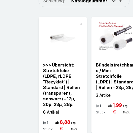
Sortierung:
abs
Rei
>>> Übersicht:
Bündelstretchba
Stretchfolie
d / Mini-
(LDPE, rLDPE
Stretchfolie
"Rezyklat") |
(LDPE) | Standar
Standard | Rollen
| Rollen - 23µ, 35
(transparent,
3 Artikel
schwarz) - 17µ,
20µ, 23µ, 28µ
1,99
je 1
ab
zzgl.
€
6 Artikel
Stück
MwSt.
8,88
je 1
ab
zzgl.
€
Stück
MwSt.