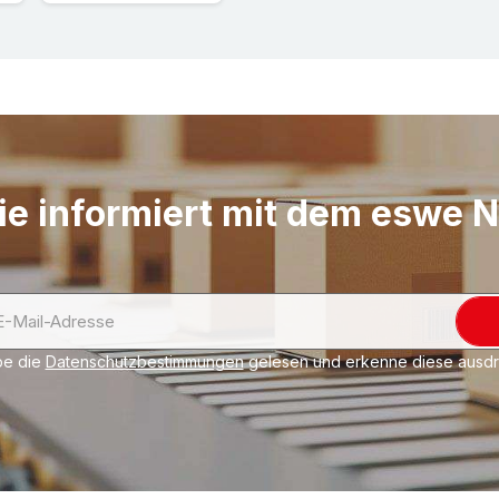
ie informiert mit dem eswe 
be die
Datenschutzbestimmungen
gelesen und erkenne diese ausdrü