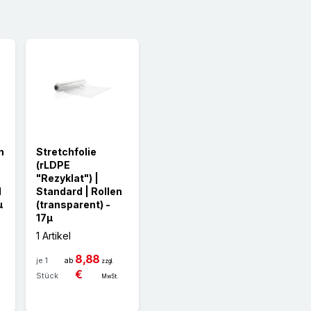
teigender
henfolge
n
Stretchfolie
(rLDPE
"Rezyklat") |
d
Standard | Rollen
µ
(transparent) -
17µ
1 Artikel
8,88
je 1
ab
zzgl.
€
Stück
MwSt.