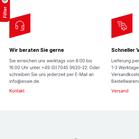
0
o
Filter
r
O
u
r
Wir beraten Sie gerne
Schneller 
N
e
Sie erreichen uns werktags von 8:00 bis
Lieferung per
w
16:00 Uhr unter +49 (0)7045 9620-22. Oder
1-3 Werktage
schreiben Sie uns jederzeit per E-Mail an
Versandkoste
s
info@eswe.de.
Bestellwarenw
l
Kontakt
Versand
e
t
t
e
r
: