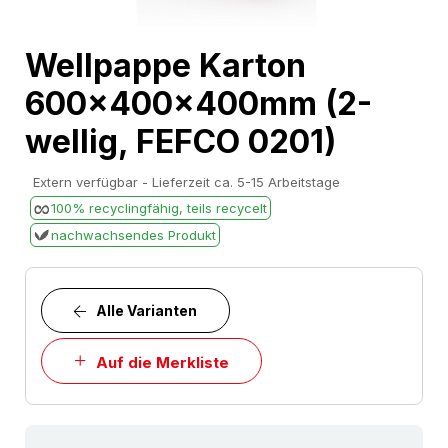
Skip
Wellpappe Karton
to
600x400x400mm (2-
the
beginning
wellig, FEFCO 0201)
of
the
Extern verfügbar - Lieferzeit ca. 5-15 Arbeitstage
images
100% recyclingfähig, teils recycelt
gallery
nachwachsendes Produkt
Alle Varianten
Auf die Merkliste