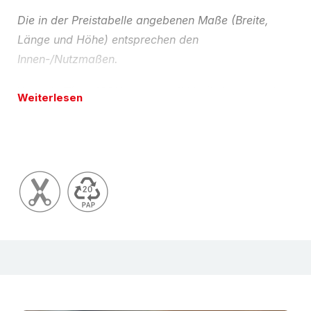
Die in der Preistabelle angebenen Maße (Breite,
Länge und Höhe) entsprechen den
Innen-/Nutzmaßen.
Umwelt-Tipp:
100% recyclingfähig (bei sortenreiner
Weiterlesen
Entsorgung) und natürlich aus Recyclingpapier.
Ökologisch sinnvoll und damit auch im Sinne des
VerpackG.
Konfektionsservice
Auf Wunsch liefern wir Ihnen gerne
auch Wellpappe-Faltkartons liefern wir Ihnen gerne
auch andere Abmessungen, Qualitäten und
Ausführungen (nach FEFCO- Katalog). Bitte
beachten Sie, dass hierfür bestimmte
Mindestmengen und Lieferzeiten erforderlich sind.