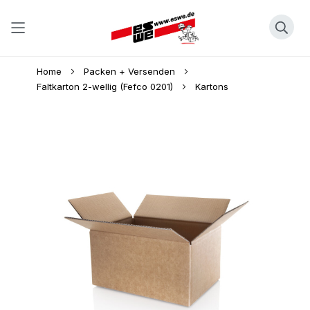
Direkt
Home
Packen + Versenden
zum
Faltkarton 2-wellig (Fefco 0201)
Kartons
Inhalt
Skip
to
the
end
of
the
images
gallery