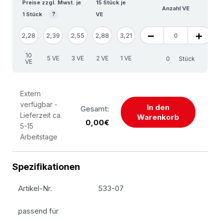
Preise zzgl. Mwst. je
15 Stück je
Anzahl VE
?
1 Stück
VE
2,28
2,39
2,55
2,88
3,21
10
5 VE
3 VE
2 VE
1 VE
Stück
VE
Extern
verfügbar -
In den
Gesamt:
Lieferzeit ca.
Warenkorb
0,00€
5-15
Arbeitstage
Spezifikationen
Artikel-Nr.
533-07
passend für