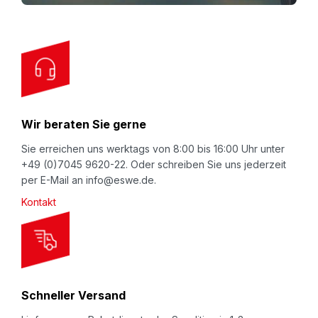
o
r
O
u
r
N
Wir beraten Sie gerne
e
w
Sie erreichen uns werktags von 8:00 bis 16:00 Uhr unter
+49 (0)7045 9620-22. Oder schreiben Sie uns jederzeit
s
per E-Mail an info@eswe.de.
l
Kontakt
e
t
t
e
r
Schneller Versand
: