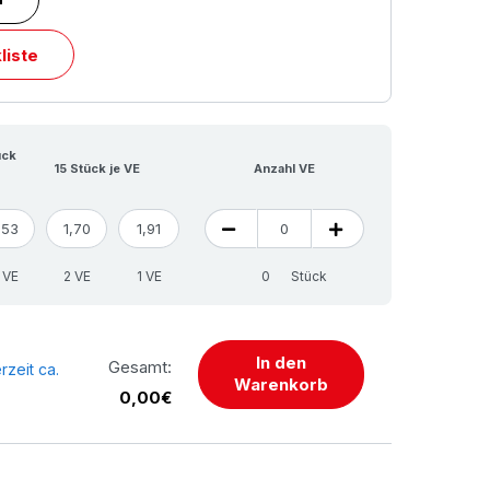
liste
ück
15 Stück je VE
Anzahl VE
,53
1,70
1,91
 VE
2 VE
1 VE
Stück
In den
Gesamt:
rzeit ca.
Warenkorb
0,00€