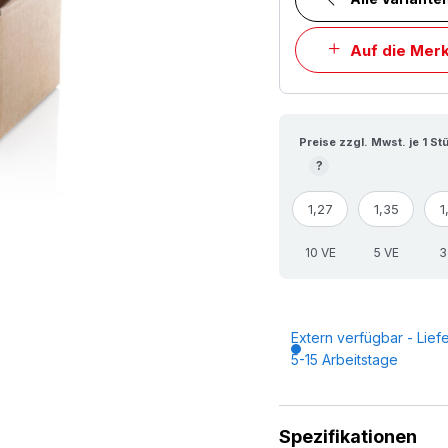
Auf die Merk
Preise zzgl. Mwst. je 1 St
?
1,27
1,35
1
10 VE
5 VE
3
Extern verfügbar - Liefe
5-15 Arbeitstage
Spezifikationen