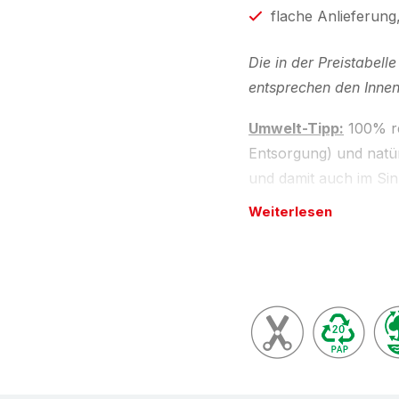
flache Anlieferung
Die in der Preistabel
entsprechen den Inne
Umwelt-Tipp:
100% re
Entsorgung) und natür
und damit auch im Si
Weiterlesen
Konfektionsservic
Auf Wunsch liefern w
liefern wir Ihnen ge
Ausführungen (nach F
hierfür bestimmte Min
Beschreibung
2-wellige Faltkartons