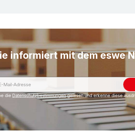
Einfach, schnell und 
Optimal für das Vers
Versandgüter. Platzsp
FEFCO 0201: Standard
(Boden- und Deckelkl
ie informiert mit dem eswe 
be die
Datenschutzbestimmungen
gelesen und erkenne diese ausdrü