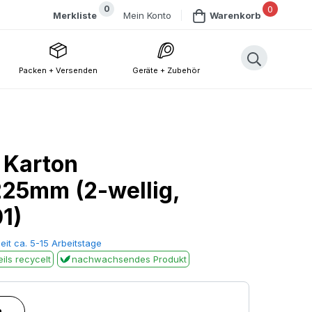
0
0
Mein Konto
Merkliste
Warenkorb
Packen + Versenden
Geräte + Zubehör
 Karton
25mm (2-wellig,
1)
eit ca. 5-15 Arbeitstage
ils recycelt
nachwachsendes Produkt
n