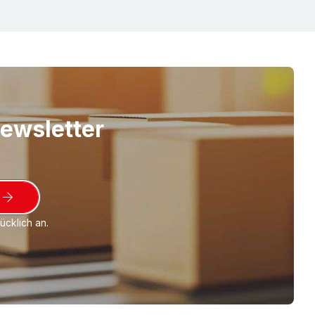
preiswert mit dem Klassiker unter den Kartons.
enden, Verpacken und/oder Lagern Ihrer
arende, flache Anlieferung.
faltkarton mit mittig stoßenden Außenklappen
appen).
Newsletter
cklich an.