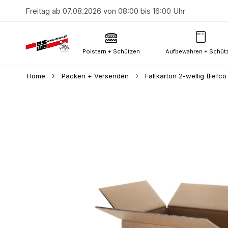
Freitag ab 07.08.2026 von 08:00 bis 16:00 Uhr
Polstern + Schützen
Aufbewahren + Schüt
Home
Packen + Versenden
Faltkarton 2-wellig (Fefco
Skip
to
the
end
of
the
images
gallery