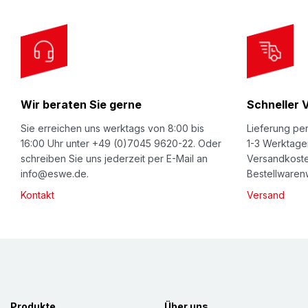
o
r
O
u
r
Wir beraten Sie gerne
Schneller 
N
e
Sie erreichen uns werktags von 8:00 bis
Lieferung per
w
16:00 Uhr unter +49 (0)7045 9620-22. Oder
1-3 Werktage
schreiben Sie uns jederzeit per E-Mail an
Versandkoste
s
info@eswe.de.
Bestellwarenw
l
Kontakt
Versand
e
t
t
e
r
:
Produkte
Über uns