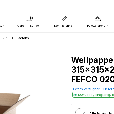
zen
Kleben + Bündeln
Kennzeichnen
Palette sichern
 0201)
Kartons
Wellpappe
315x315x2
FEFCO 020
Extern verfügbar - Lieferz
100% recyclingfähig, te
Alle Variante