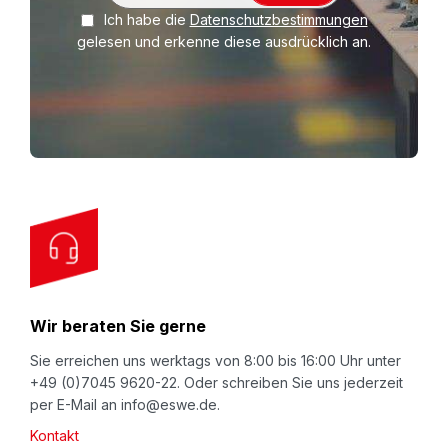
Ich habe die
Datenschutzbestimmungen
g
gelesen und erkenne diese ausdrücklich an.
n
U
p
f
o
r
O
u
r
N
Wir beraten Sie gerne
e
w
Sie erreichen uns werktags von 8:00 bis 16:00 Uhr unter
+49 (0)7045 9620-22. Oder schreiben Sie uns jederzeit
s
per E-Mail an info@eswe.de.
l
Kontakt
e