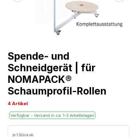
Skip
Spende- und
to
Schneidgerät | für
the
beginning
NOMAPACK®
of
Schaumprofil-Rollen
the
images
4 Artikel
gallery
Verfügbar - Versand in ca. 1-3 Arbeitstagen
je 1 Stück ab