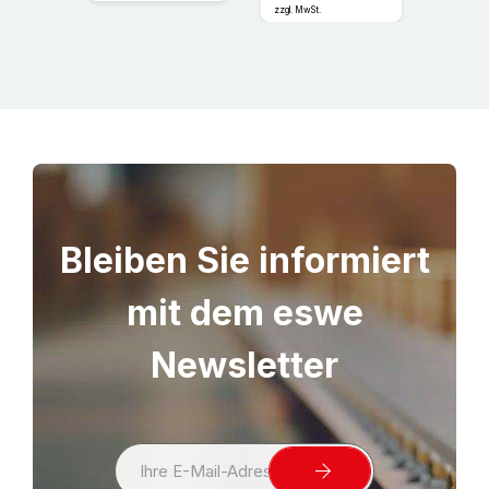
zzgl. MwSt.
zzgl. MwS
Bleiben Sie informiert
mit dem eswe
Newsletter
S
i