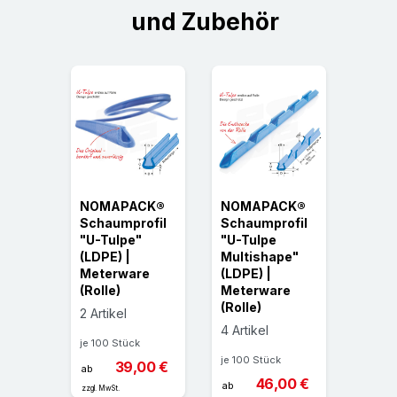
und Zubehör
CK®
NOMAPACK®
NOMAPACK®
NOM
ofil
Schaumprofil
Schaumprofil
Scha
"
"U-Tulpe"
"U-Tulpe
"U Ed
(LDPE) |
Multishape"
"WS 
re
Meterware
(LDPE) |
Pad" 
(Rolle)
Meterware
Mete
(Rolle)
(Rolle
2 Artikel
4 Artikel
3 Arti
je 100 Stück
je 100 Stück
je 100 
00 €
39,00 €
ab
46,00 €
ab
ab
zzgl. MwSt.