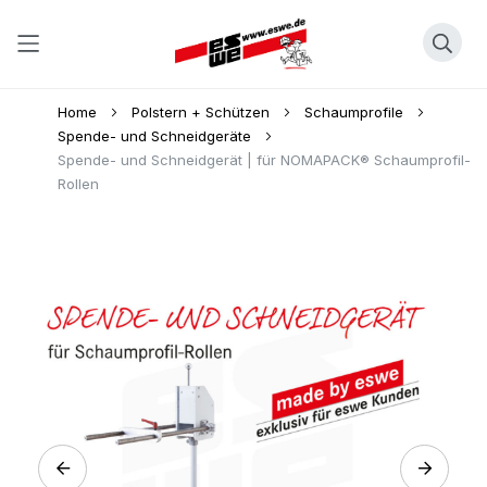
Direkt
Home
Polstern + Schützen
Schaumprofile
zum
Spende- und Schneidgeräte
Spende- und Schneidgerät | für NOMAPACK® Schaumprofil-
Inhalt
Rollen
Skip
to
the
end
of
the
images
gallery