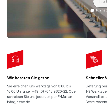
i
Ich ha
g
n
U
p
f
o
r
O
u
r
Wir beraten Sie gerne
Schneller 
N
e
Sie erreichen uns werktags von 8:00 bis
Lieferung per
w
16:00 Uhr unter +49 (0)7045 9620-22. Oder
1-3 Werktage
schreiben Sie uns jederzeit per E-Mail an
Versandkoste
s
info@eswe.de.
Bestellwarenw
l