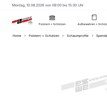
Montag, 10.08.2026 von 08:00 bis 15:30 Uhr
Polstern + Schützen
Aufbewahren + Schüt
Home
Polstern + Schützen
Schaumprofile
Spende
Skip
to
the
end
of
the
images
gallery