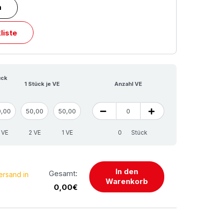
n
liste
ück
1 Stück je VE
Anzahl VE
0,00
50,00
50,00
 VE
2 VE
1 VE
Stück
In den
Gesamt:
ersand in
Warenkorb
0,00€