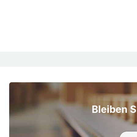
Bleiben S
S