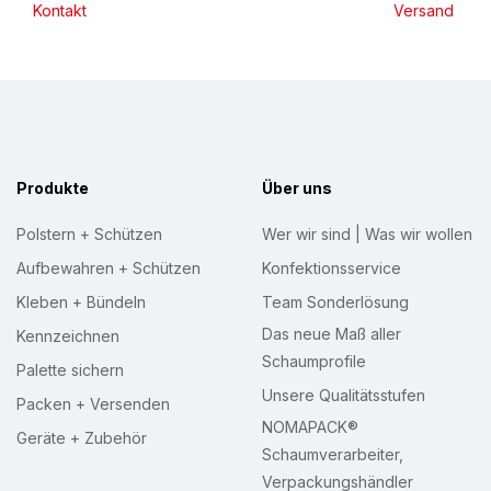
Kontakt
Versand
e
t
t
e
r
:
Produkte
Über uns
Polstern + Schützen
Wer wir sind | Was wir wollen
Aufbewahren + Schützen
Konfektionsservice
Kleben + Bündeln
Team Sonderlösung
Das neue Maß aller
Kennzeichnen
Schaumprofile
Palette sichern
Unsere Qualitätsstufen
Packen + Versenden
NOMAPACK®
Geräte + Zubehör
Schaumverarbeiter,
Verpackungshändler