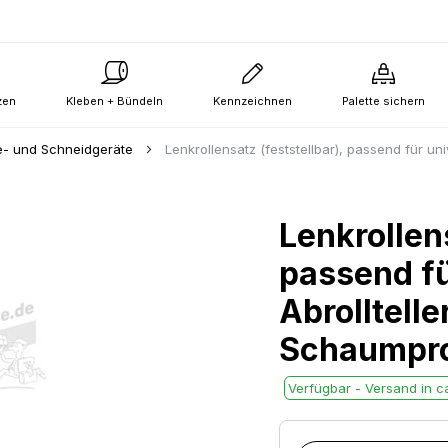
zen
Kleben + Bündeln
Kennzeichnen
Palette sichern
- und Schneidgeräte
Lenkrollensatz (feststellbar), passend für u
Lenkrollens
passend fü
Abrolltel
Schaumpro
Verfügbar - Versand in ca