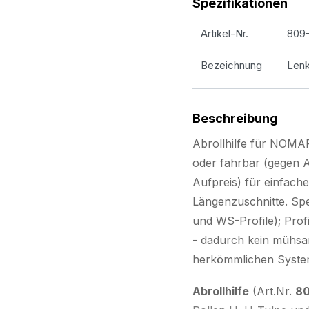
Spezifikationen
Artikel-Nr.
809
Bezeichnung
Lenk
Beschreibung
Abrollhilfe für NOMA
oder fahrbar (gegen A
Aufpreis) für einfache
Längenzuschnitte. Spe
und WS-Profile); Profi
- dadurch kein mühsam
herkömmlichen Syste
Abrollhilfe
(Art.Nr.
80