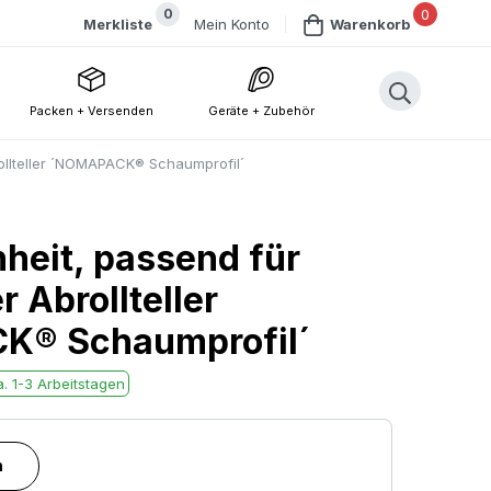
0
0
Mein Konto
Merkliste
Warenkorb
Packen + Versenden
Geräte + Zubehör
rollteller ´NOMAPACK® Schaumprofil´
heit, passend für
r Abrollteller
K® Schaumprofil´
. 1-3 Arbeitstagen
n