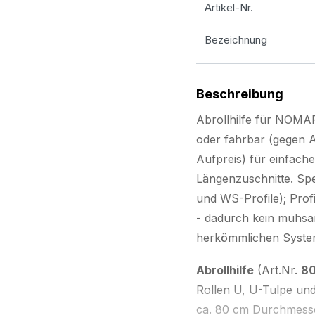
Artikel-Nr.
Bezeichnung
Beschreibung
Abrollhilfe für NOMA
oder fahrbar (gegen A
Aufpreis) für einfache
Längenzuschnitte. Spe
und WS-Profile); Profi
- dadurch kein mühsam
herkömmlichen Syste
Abrollhilfe
(Art.Nr.
80
Rollen U, U-Tulpe und
ca. 80 cm Durchmesser