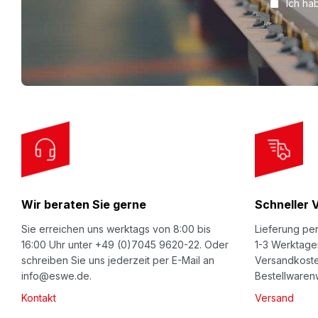
Ich ha
g
n
U
p
f
o
r
O
u
r
Wir beraten Sie gerne
Schneller 
N
e
Sie erreichen uns werktags von 8:00 bis
Lieferung per
w
16:00 Uhr unter +49 (0)7045 9620-22. Oder
1-3 Werktage
schreiben Sie uns jederzeit per E-Mail an
Versandkoste
s
info@eswe.de.
Bestellwarenw
l
Kontakt
Versand
e