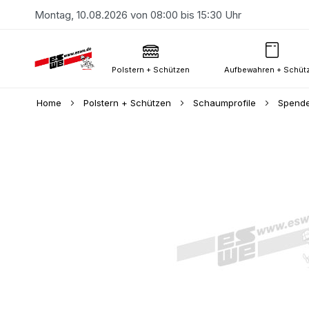
Montag, 10.08.2026 von 08:00 bis 15:30 Uhr
Polstern + Schützen
Aufbewahren + Schüt
Home
Polstern + Schützen
Schaumprofile
Spende
Skip
to
the
end
of
the
images
gallery