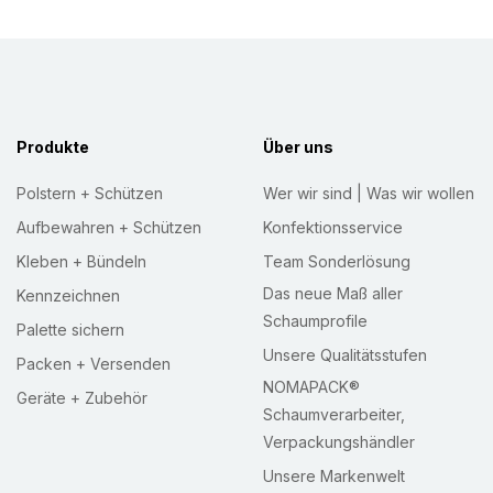
t
t
e
r
:
Produkte
Über uns
Polstern + Schützen
Wer wir sind | Was wir wollen
Aufbewahren + Schützen
Konfektionsservice
Kleben + Bündeln
Team Sonderlösung
Das neue Maß aller
Kennzeichnen
Schaumprofile
Palette sichern
Unsere Qualitätsstufen
Packen + Versenden
NOMAPACK®
Geräte + Zubehör
Schaumverarbeiter,
Verpackungshändler
Unsere Markenwelt