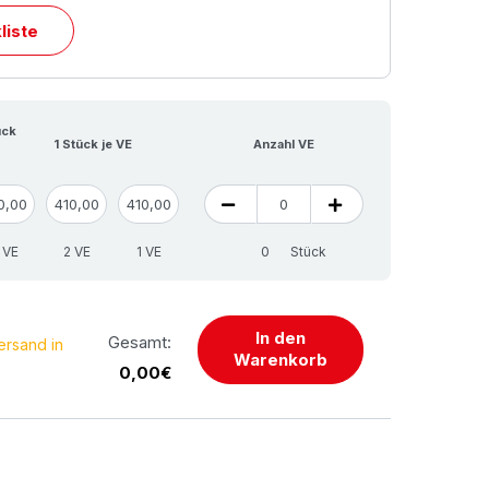
liste
ück
1 Stück je VE
Anzahl VE
0,00
410,00
410,00
 VE
2 VE
1 VE
Stück
In den
Gesamt:
ersand in
Warenkorb
0,00€