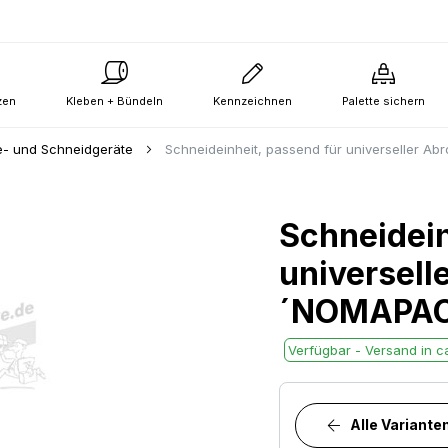
zen
Kleben + Bündeln
Kennzeichnen
Palette sichern
- und Schneidgeräte
Schneideinheit, passend für universeller Ab
Schneidein
universelle
´NOMAPAC
Verfügbar - Versand in ca
Alle Variante