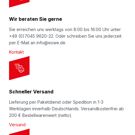
r
N
Wir beraten Sie gerne
e
w
Sie erreichen uns werktags von 8:00 bis 16:00 Uhr unter
+49 (0)7045 9620-22. Oder schreiben Sie uns jederzeit
s
per E-Mail an info@eswe.de.
l
Kontakt
e
t
t
e
r
Schneller Versand
:
Lieferung per Paketdienst oder Spedition in 1-3
Werktagen innerhalb Deutschlands. Versandkostenfrei ab
200 € Bestellwarenwert (netto).
Versand