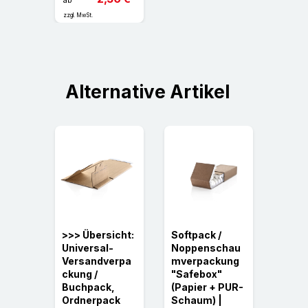
zzgl. MwSt.
Alternative Artikel
e
>>> Übersicht:
Softpack /
>>> Ü
karto
Universal-
Noppenschau
Well
Versandverpa
mverpackung
Faltk
ebever
ckung /
"Safebox"
(Papie
und
Buchpack,
(Papier + PUR-
welli
adenn
Ordnerpack
Schaum) |
0201