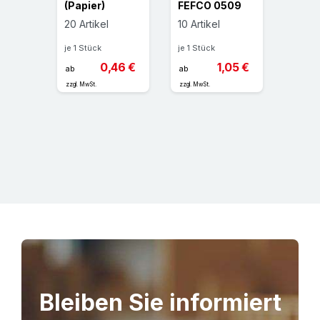
1-
(Papier)
FEFCO 0509
25 Art
FEFCO
20 Artikel
10 Artikel
je 1 St
s®
je 1 Stück
je 1 Stück
ab
0,46 €
1,05 €
ab
ab
zzgl. MwS
zzgl. MwSt.
zzgl. MwSt.
,71 €
Bleiben Sie informiert