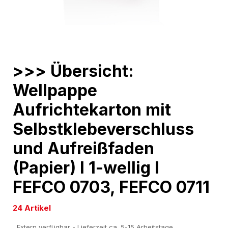
Skip
>>> Übersicht:
to
Wellpappe
the
beginning
Aufrichtekarton mit
of
Selbstklebeverschluss
the
images
und Aufreißfaden
gallery
(Papier) l 1-wellig l
FEFCO 0703, FEFCO 0711
24 Artikel
Extern verfügbar - Lieferzeit ca. 5-15 Arbeitstage