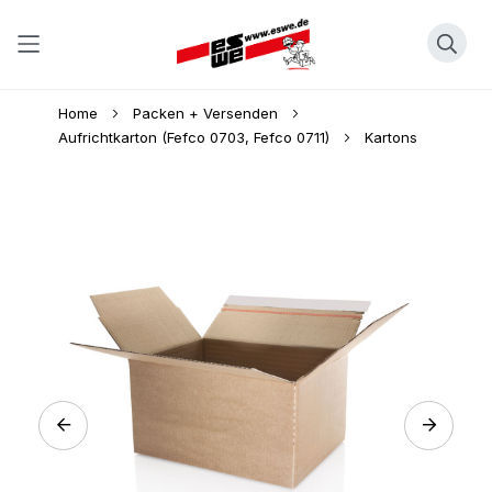
Direkt
Home
Packen + Versenden
zum
Aufrichtkarton (Fefco 0703, Fefco 0711)
Kartons
Inhalt
Skip
to
the
end
of
the
images
gallery