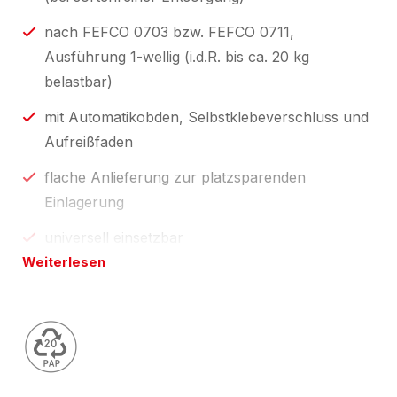
nach FEFCO 0703 bzw. FEFCO 0711,
Ausführung 1-wellig (i.d.R. bis ca. 20 kg
belastbar)
mit Automatikobden, Selbstklebeverschluss und
Aufreißfaden
flache Anlieferung zur platzsparenden
Einlagerung
universell einsetzbar
Weiterlesen
Die in der Preistabelle angebenen Maße (Breite,
Länge und Höhe) entsprechen den
Innen-/Nutzmaßen.
Ausführung "Modulmaß" heißt: das Kartonmaß ist
für einen weiteren Versand auf Europaletten