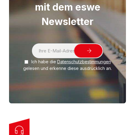
mit dem eswe
Newsletter
S
i
Ich habe die
Datenschutzbestimmungen
g
gelesen und erkenne diese ausdrücklich an.
n
U
p
f
o
r
O
u