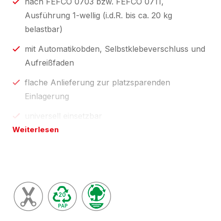
nach FEFCO 0703 bzw. FEFCO 0711,
Ausführung 1-wellig (i.d.R. bis ca. 20 kg
belastbar)
mit Automatikobden, Selbstklebeverschluss und
Aufreißfaden
flache Anlieferung zur platzsparenden
Einlagerung
universell einsetzbar
Weiterlesen
Die in der Preistabelle angebenen Maße (Breite,
Länge und Höhe) entsprechen den
Innen-/Nutzmaßen.
Ausführung "Modulmaß" heißt: das Kartonmaß ist
für einen weiteren Versand auf Europaletten
optimiert.