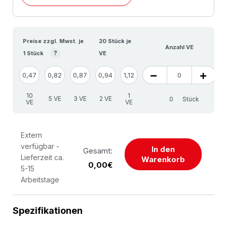
Preise zzgl. Mwst. je
20 Stück je
Anzahl VE
?
1 Stück
VE
0,47
0,82
0,87
0,94
1,12
10
1
5 VE
3 VE
2 VE
Stück
VE
VE
Extern
verfügbar -
In den
Gesamt:
Lieferzeit ca.
Warenkorb
0,00€
5-15
Arbeitstage
Spezifikationen