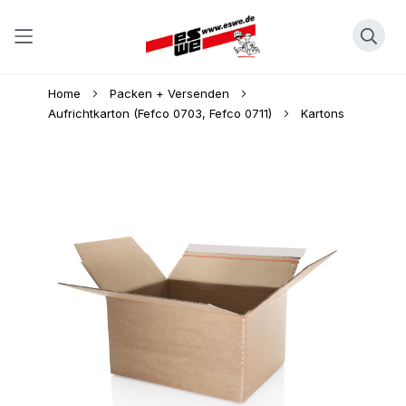
Direkt
Home
Packen + Versenden
zum
Aufrichtkarton (Fefco 0703, Fefco 0711)
Kartons
Inhalt
Skip
to
the
end
of
the
images
gallery