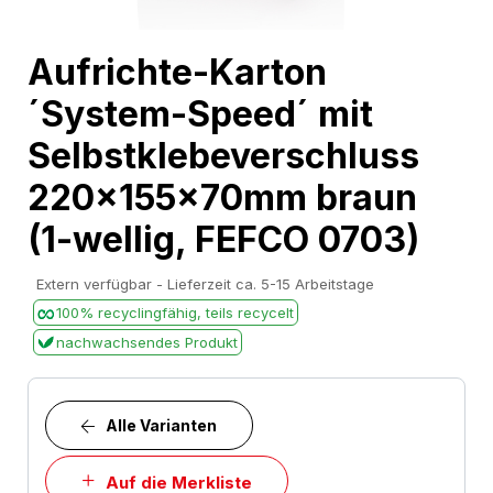
Skip
Aufrichte-Karton
to
´System-Speed´ mit
the
beginning
Selbstklebeverschluss
of
220x155x70mm braun
the
images
(1-wellig, FEFCO 0703)
gallery
Extern verfügbar - Lieferzeit ca. 5-15 Arbeitstage
100% recyclingfähig, teils recycelt
nachwachsendes Produkt
Alle Varianten
Auf die Merkliste