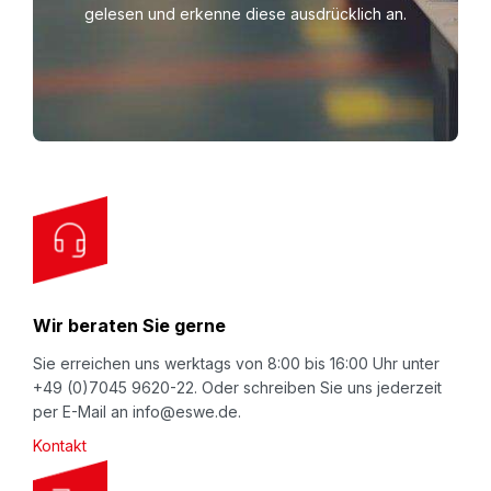
gelesen und erkenne diese ausdrücklich an.
Waren.
n
U
FEFCO 0703: Karton mit überlappenden
p
Deckelklappen und Automatikboden.
f
FEFCO 0711: Bauweise ähnlich der FEFCO 0201,
o
allerdings mit dem vorteilhaften, blitzschnell
r
aufgebauten Automatikboden.
O
u
r
N
Wir beraten Sie gerne
e
w
Sie erreichen uns werktags von 8:00 bis 16:00 Uhr unter
+49 (0)7045 9620-22. Oder schreiben Sie uns jederzeit
s
per E-Mail an info@eswe.de.
l
Kontakt
e
t