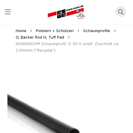
Direkt
Home
Polstern + Schützen
Schaumprofile
zum
O, Backer Rod H, Tuff Pad
NOMAPACK® Schaumprofil ´O 35-5 unslit´ Zuschnitt ca.
Inhalt
2.000mm ("Rezyklat")
Skip
to
the
end
of
the
images
gallery