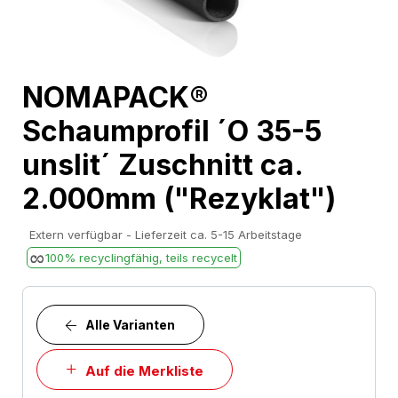
Skip
NOMAPACK®
to
Schaumprofil ´O 35-5
the
beginning
unslit´ Zuschnitt ca.
of
2.000mm ("Rezyklat")
the
images
Extern verfügbar - Lieferzeit ca. 5-15 Arbeitstage
gallery
100% recyclingfähig, teils recycelt
Alle Varianten
Auf die Merkliste