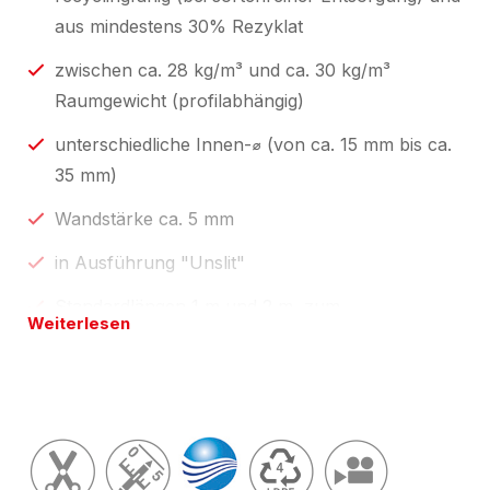
aus mindestens 30% Rezyklat
zwischen ca. 28 kg/m³ und ca. 30 kg/m³
Raumgewicht (profilabhängig)
unterschiedliche Innen-⌀ (von ca. 15 mm bis ca.
35 mm)
Wandstärke ca. 5 mm
in Ausführung "Unslit"
Standardlängen 1 m und 2 m, zum
Weiterlesen
Selbstablängen;
individuelle Profillängen über unseren
Konfektionsservice "
made by eswe
".
Länge(n) wie in Preistabelle unten oder
zugeschnitten auf Ihre Wunschlänge; Toleranzen