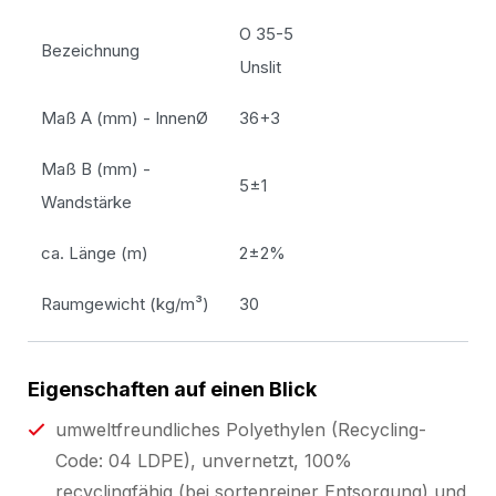
O 35-5
Bezeichnung
Unslit
Maß A (mm) - InnenØ
36+3
Maß B (mm) -
5±1
Wandstärke
ca. Länge (m)
2±2%
Raumgewicht (kg/m³)
30
Eigenschaften auf einen Blick
umweltfreundliches Polyethylen (Recycling-
Code: 04 LDPE), unvernetzt, 100%
recyclingfähig (bei sortenreiner Entsorgung) und