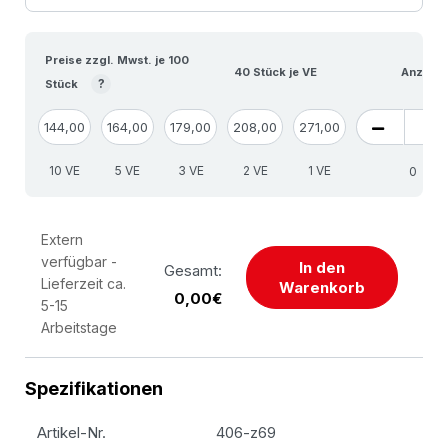
Preise zzgl. Mwst. je 100
40 Stück je VE
Anzahl 
?
Stück
144,00
164,00
179,00
208,00
271,00
10 VE
5 VE
3 VE
2 VE
1 VE
S
Extern
verfügbar -
In den
Gesamt:
Lieferzeit ca.
Warenkorb
0,00€
5-15
Arbeitstage
Spezifikationen
Artikel-Nr.
406-z69