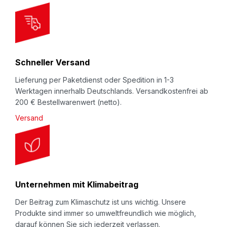
e
t
Beachten Sie auch unseren Video-Kanal
t
auf
YouTube
.eswe.de
.
e
Beschreibung
r
Schneller Versand
:
Schaumprofil
NOMAPACK®
„O unslit”
: Zum Schutz
Lieferung per Paketdienst oder Spedition in 1-3
von i.d.R. runden bzw. zylindrischen, hochwertigen,
Werktagen innerhalb Deutschlands. Versandkostenfrei ab
kratz- oder bruchempfindlichen Teilen beim Lagern
200 € Bestellwarenwert (netto).
oder Transport (innerbetrieblich oder beim
Versand
Versand). Meterware zum Selbstablängen -
Kostengünstig und Wiederverwendbar.
Unternehmen mit Klimabeitrag
Der Beitrag zum Klimaschutz ist uns wichtig. Unsere
Produkte sind immer so umweltfreundlich wie möglich,
darauf können Sie sich jederzeit verlassen.