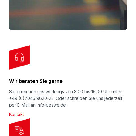
U
p
f
o
r
O
u
r
N
Wir beraten Sie gerne
e
w
Sie erreichen uns werktags von 8:00 bis 16:00 Uhr unter
+49 (0)7045 9620-22. Oder schreiben Sie uns jederzeit
s
per E-Mail an info@eswe.de.
l
Kontakt
e
t
t