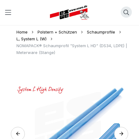
Direkt
Home
Polstern + Schützen
Schaumprofile
zum
L, System L (W)
NOMAPACK® Schaumprofil "System L HD" (DS34, LDPE) |
Inhalt
Meterware (Stange)
Skip
to
the
end
of
the
images
gallery