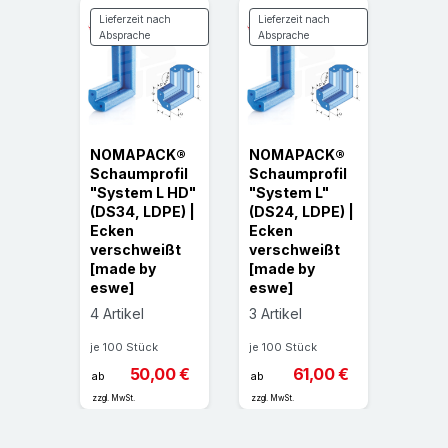
Lieferzeit nach
Lieferzeit nach
Absprache
Absprache
CK®
NOMAPACK®
NOMAPACK®
NOM
ofil
Schaumprofil
Schaumprofil
Scha
 |
"System L HD"
"System L"
"Syst
re
(DS34, LDPE) |
(DS24, LDPE) |
(DS24
Ecken
Ecken
Mete
verschweißt
verschweißt
(Stan
[made by
[made by
6 Arti
eswe]
eswe]
je 100 
4 Artikel
3 Artikel
00 €
ab
je 100 Stück
je 100 Stück
zzgl. MwS
50,00 €
61,00 €
ab
ab
zzgl. MwSt.
zzgl. MwSt.