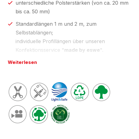
unterschiedliche Polsterstärken (von ca. 20 mm
bis ca. 50 mm)
Standardlängen 1 m und 2 m, zum
Selbstablängen;
individuelle Profillängen über unseren
Konfektionsservice "
made by eswe
".
Weiterlesen
Länge(n) wie in Preistabelle unten oder
zugeschnitten auf Ihre Wunschlänge; Toleranzen
nach
Light & Safe
vom
zertifizierten
NOMAPACK®
Verpackungshändler, Schaumverarbeiter
; unsere
aktuell gültigen Zertifikate finden Sie unter
Downloads
.
Umwelt-Tipp:
Besonders nachhaltig
(umweltfreundlich) weil ressourceneffizient mit