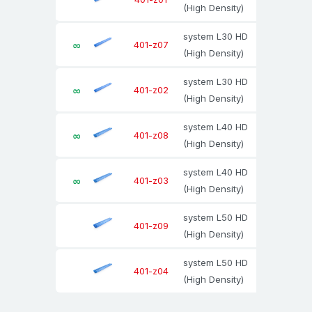
(High Density)
Schaumprofillösung. Bitte beachten Sie, dass dies
mit bestimmten Mindestmengen und Lieferzeiten
system L30 HD
63±2
401-z07
verbunden ist.
(High Density)
system L30 HD
Unter
Konfektionsservice
bzw.
Team
63±2
401-z02
(High Density)
Sonderlösung
zeigen wir Ihnen einige Beispiele
kundenindividueller, praxisbewährter Lösungen. Wir
system L40 HD
80±3
401-z08
beraten Sie gerne und freuen uns auf Ihren
(High Density)
Anruf:
+49 (0) 7045 / 9620-0
bzw. Ihre E-
system L40 HD
80±3
401-z03
Mail:
nomapack@eswe.de
(High Density)
Beachten Sie auch unseren Video-Kanal
system L50 HD
97±3
401-z09
auf
YouTube.eswe.de
.
(High Density)
system L50 HD
Beschreibung
97±3
401-z04
(High Density)
Schaumprofil NOMAPACK® „System L HD” (DS34):
Für die besonders sichere Stoßdämpfung von