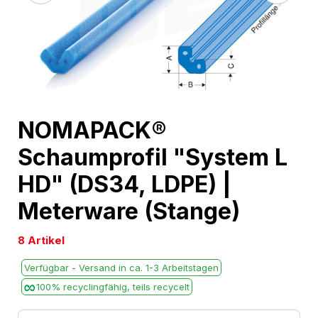
Skip
NOMAPACK®
to
Schaumprofil "System L
the
beginning
HD" (DS34, LDPE) |
of
Meterware (Stange)
the
images
8 Artikel
gallery
Verfügbar - Versand in ca. 1-3 Arbeitstagen
100% recyclingfähig, teils recycelt