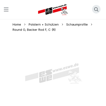
Direkt
Home
Polstern + Schützen
Schaumprofile
zum
Round O, Backer Rod F, C (R)
Inhalt
Skip
to
the
end
of
the
images
gallery