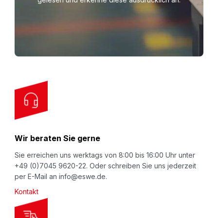
n
Mail:
nomapack@eswe.de
U
Beachten Sie auch unseren Video-Kanal
p
auf
YouTube.eswe.de
.
f
o
Beschreibung
r
NOMATEC® Schaumprofil Backer Rod F (voll)
-
O
rundes Vollmaterial in grau. Maximaler
u
Schaumeinsatz für maximale Polsterwirkung. Für
r
verschiedenste Aufgaben beim Lagern oder
N
Transport (innerbetrieblich oder beim Versand)
Wir beraten Sie gerne
e
geeignet. Lieferbar als Meterware zum
w
Sie erreichen uns werktags von 8:00 bis 16:00 Uhr unter
Selbstablängen. Backer Rod sind kostengünstig und
+49 (0)7045 9620-22. Oder schreiben Sie uns jederzeit
s
per E-Mail an info@eswe.de.
wiederverwendbar.
l
Kontakt
e
t