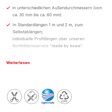
in unterschiedlichen Außendurchmessern (von
ca. 30 mm bis ca. 60 mm)
In Standardlängen 1 m und 2 m, zum
Selbstablängen;
individuelle Profillängen über unseren
Konfektionsservice "
made by eswe
".
Länge(n) wie in Preistabelle unten oder
Weiterlesen
zugeschnitten auf Ihre Wunschlänge; Toleranzen
nach
Light & Safe
vom
zertifizierten
NOMAPACK®
Verpackungshändler, Schaumverarbeiter
; unsere
aktuell gültigen Zertifikate finden Sie unter
Downloads
.
Erfahren Sie unter
Recycling und Nachhaltigkeit |