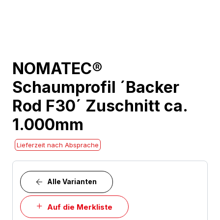
Skip
NOMATEC®
to
Schaumprofil ´Backer
the
beginning
Rod F30´ Zuschnitt ca.
of
1.000mm
the
images
Lieferzeit nach Absprache
gallery
Alle Varianten
Auf die Merkliste