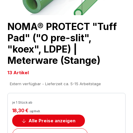
Skip
NOMA® PROTECT "Tuff
to
Pad" ("O pre-slit",
the
beginning
"koex", LDPE) |
of
Meterware (Stange)
the
images
13 Artikel
gallery
Extern verfügbar - Lieferzeit ca. 5-15 Arbeitstage
je 1 Stück ab
18,30 €
zzgl. MwSt.
Alle Preise anzeigen