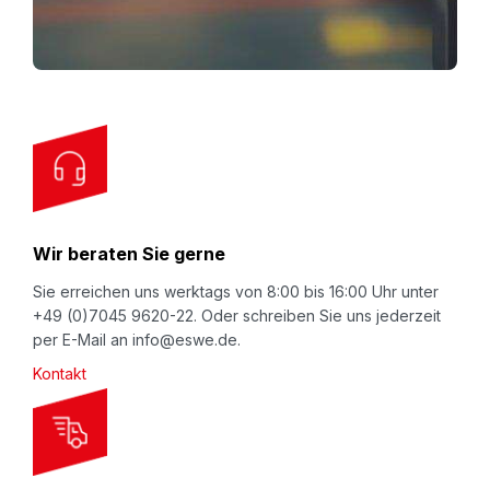
p
f
o
r
O
u
r
N
Wir beraten Sie gerne
e
w
Sie erreichen uns werktags von 8:00 bis 16:00 Uhr unter
+49 (0)7045 9620-22. Oder schreiben Sie uns jederzeit
s
per E-Mail an info@eswe.de.
l
Kontakt
e
t
t
e