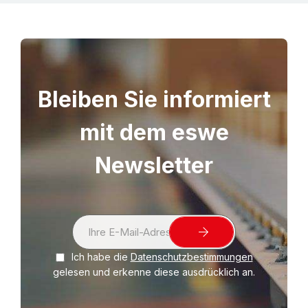
Bleiben Sie informiert
mit dem eswe
Newsletter
S
i
Ich habe die
Datenschutzbestimmungen
g
gelesen und erkenne diese ausdrücklich an.
n
U