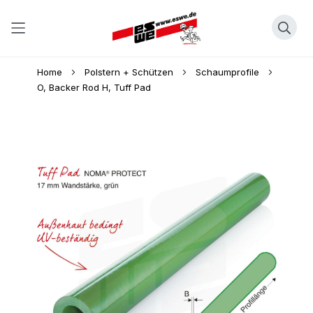
Direkt
Home
Polstern + Schützen
Schaumprofile
zum
O, Backer Rod H, Tuff Pad
Inhalt
Skip
to
the
end
of
the
images
gallery