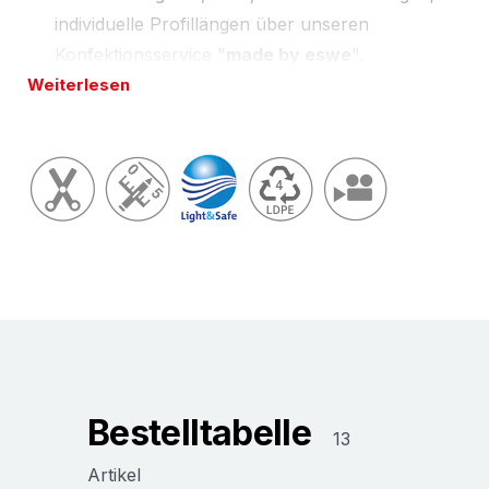
individuelle Profillängen über unseren
Konfektionsservice "
made by eswe
".
Weiterlesen
Länge(n) wie in Preistabelle unten oder
zugeschnitten auf Ihre Wunschlänge; Toleranzen
nach
Light & Safe
vom
zertifizierten
NOMAPACK®
Verpackungshändler, Schaumverarbeiter
; unsere
aktuell gültigen Zertifikate finden Sie unter
Downloads
.
Erfahren Sie unter
Recycling und Nachhaltigkeit |
NOMAFOAM®
, wie nachhaltig Sie mit NOMAPACK®
Schaumprofilen verpacken.
Bestelltabelle
Konfektionsservice · Team Sonderlösung
13
Auf Wunsch liefern wir Ihnen gerne auch Ihre
Artikel