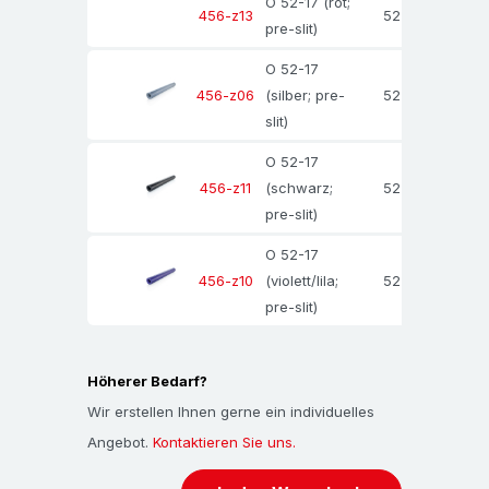
Rohrprofil, Rundprofil, Schaumstoffprofil.
O 52-17 (rot;
52±1
17±
456-z13
pre-slit)
O 52-17
(silber; pre-
52±1
17±
456-z06
slit)
O 52-17
(schwarz;
52±1
17±
456-z11
pre-slit)
O 52-17
(violett/lila;
52±1
17±
456-z10
pre-slit)
Höherer Bedarf?
Wir erstellen Ihnen gerne ein individuelles
Angebot.
Kontaktieren Sie uns.