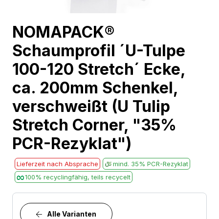
Skip
NOMAPACK®
to
Schaumprofil ´U-Tulpe
the
beginning
100-120 Stretch´ Ecke,
of
ca. 200mm Schenkel,
the
images
verschweißt (U Tulip
gallery
Stretch Corner, "35%
PCR-Rezyklat")
Lieferzeit nach Absprache
mind. 35% PCR-Rezyklat
100% recyclingfähig, teils recycelt
Alle Varianten