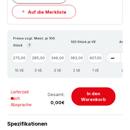
Auf die Merkliste
Preise zzgl. Mwst. je 100
120 Stück je VE
Anzah
?
Stück
275,00
285,00
346,00
383,00
407,00
10 VE
5 VE
3 VE
2 VE
1 VE
Lieferzeit
In den
Gesamt:
nach
Warenkorb
0,00€
Absprache
Spezifikationen