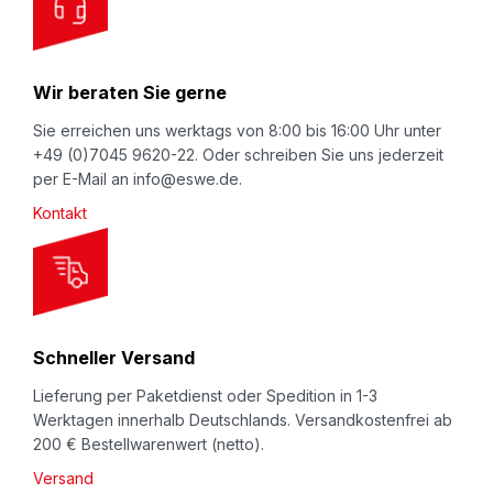
u
Beschreibung
r
Verschweißte Schaumprofil Ecken
N
aus
NOMAPACK® Schaumprofil „U-Tulpe”
-
Wir beraten Sie gerne
e
perfekter Eckenschutz mit Profil. Produktschutz für
w
Sie erreichen uns werktags von 8:00 bis 16:00 Uhr unter
Ecken und Kanten; beim Lagern oder Transport
+49 (0)7045 9620-22. Oder schreiben Sie uns jederzeit
s
(innerbetrieblich oder Versand). Einfach im Handling
per E-Mail an info@eswe.de.
l
durch die selbstklemmende Wirkung auf der
Kontakt
e
Produktkante.
t
t
e
r
Schneller Versand
:
Lieferung per Paketdienst oder Spedition in 1-3
Werktagen innerhalb Deutschlands. Versandkostenfrei ab
200 € Bestellwarenwert (netto).
Versand