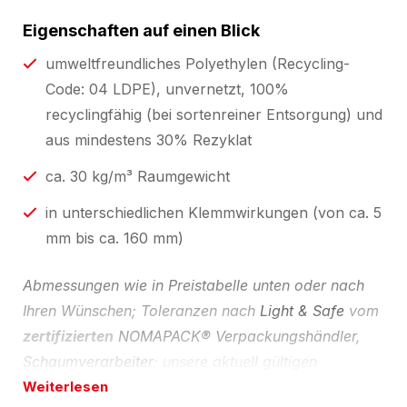
Eigenschaften auf einen Blick
umweltfreundliches Polyethylen (Recycling-
Code: 04 LDPE), unvernetzt, 100%
recyclingfähig (bei sortenreiner Entsorgung) und
aus mindestens 30% Rezyklat
ca. 30 kg/m³ Raumgewicht
in unterschiedlichen Klemmwirkungen (von ca. 5
mm bis ca. 160 mm)
Abmessungen wie in Preistabelle unten oder nach
Ihren Wünschen; Toleranzen nach
Light & Safe
vom
zertifizierten
NOMAPACK® Verpackungshändler,
Schaumverarbeiter
; unsere aktuell gültigen
Zertifikate finden Sie unter
Weiterlesen
Downloads
.