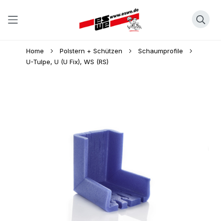
Direkt
Home
Polstern + Schützen
Schaumprofile
zum
U-Tulpe, U (U Fix), WS (RS)
Inhalt
Skip
to
the
end
of
the
images
gallery