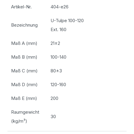
Artikel-Nr.
404-e26
U-Tulpe 100-120
Bezeichnung
Ext. 160
Maß A (mm)
21±2
Maß B (mm)
100-140
Maß C (mm)
80±3
Maß D (mm)
120-160
Maß E (mm)
200
Raumgewicht
30
(kg/m³)