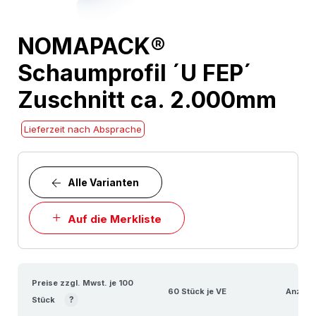
Skip
NOMAPACK®
to
Schaumprofil ´U FEP´
the
beginning
Zuschnitt ca. 2.000mm
of
the
Lieferzeit nach Absprache
images
gallery
Alle Varianten
Auf die Merkliste
Preise zzgl. Mwst. je 100
60 Stück je VE
Anzahl
?
Stück