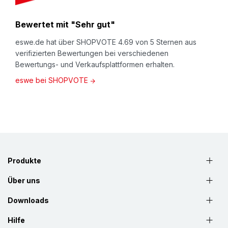
das "Maß D/D1 (mm)" der max. Profil
innen
breite;
sonst die max. Profilbreite.
Bewertet mit "Sehr gut"
NOMAPACK® U FEP
(Art.Nr. 405-z26 sowie 405-
eswe.de hat über SHOPVOTE 4.69 von 5 Sternen aus
z27)
verifizierten Bewertungen bei verschiedenen
Bewertungs- und Verkaufsplattformen erhalten.
Das ganz spezielle U-Profil. Vielseitig dank des
eswe bei SHOPVOTE
großen Innendurchmessers von ca. 68mm. Daher
auch als Alternative zu
O Profilen
geeignet.
Bitte gesonderte
Maßskizze
(bei U FEP) beachhten
.
Produkte
Über uns
Downloads
Hilfe