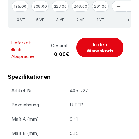
185,00
209,00
227,00
246,00
291,00
10 VE
5 VE
3 VE
2 VE
1 VE
S
Lieferzeit
In den
Gesamt:
nach
Warenkorb
0,00€
Absprache
Spezifikationen
Artikel-Nr.
405-z27
Bezeichnung
U FEP
Maß A (mm)
9±1
Maß B (mm)
5±5