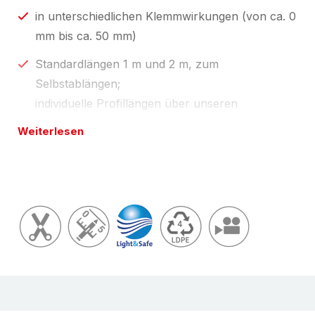
in unterschiedlichen Klemmwirkungen (von ca. 0
mm bis ca. 50 mm)
Standardlängen 1 m und 2 m, zum
Selbstablängen;
individuelle Profillängen über unseren
Konfektionsservice "
made by eswe
".
Weiterlesen
Länge(n) wie in Preistabelle unten oder
zugeschnitten auf Ihre Wunschlänge; Toleranzen
nach
Light & Safe
vom
zertifizierten
NOMAPACK®
Verpackungshändler, Schaumverarbeiter
; unsere
aktuell gültigen Zertifikate finden Sie unter
Downloads
.
Umwelt-Tipp:
Besonders nachhaltig
(umweltfreundlich) weil ressourceneffizient mit