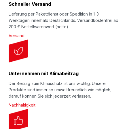
r
NOMAPACK® Schaumprofile "U", "U Classic" und
Schneller Versand
:
"U FEP" -
Selbstklemmende Schutzverpackung mit
Lieferung per Paketdienst oder Spedition in 1-3
Profil; genial einfache Schutzverpackung. Gute
Werktagen innerhalb Deutschlands. Versandkostenfrei ab
200 € Bestellwarenwert (netto).
Klemmwirkung, kein Kleber, kein Verrutschen,
Versand
perfekte Passform, perfekter Halt. In
unterschiedlichen Klemmwirkungen und
Raumgewichten. Polsterschutz beim Lagern oder
Transport (innerbetrieblich oder beim Versand) -
einfach zum Aufstecken. Meterware zum
Unternehmen mit Klimabeitrag
Selbstablängen - Kostengünstig und
Der Beitrag zum Klimaschutz ist uns wichtig. Unsere
Wiederverwendbar.
Produkte sind immer so umweltfreundlich wie möglich,
darauf können Sie sich jederzeit verlassen.
Bei den mit * gekennzeichneten NOMAPACK®
Nachhaltigkeit
Schaumprofilen (
U 20-30 HD
,
U 35-50 HD
sowie
U
Classic 10-20
,
U-Classic 20-35
,
U Classic 30-45
,
U Classic 45-65
sowie
U Classic 60-85
) entspricht