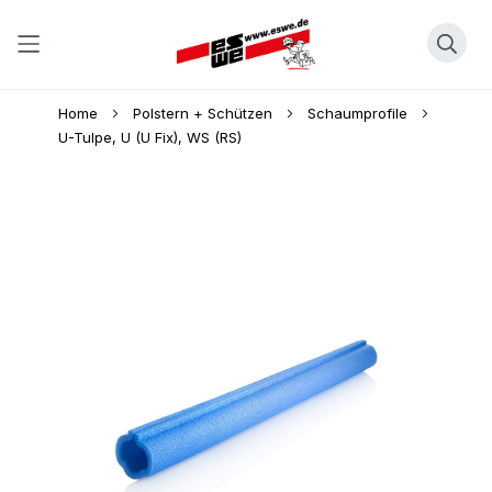
Direkt
Home
Polstern + Schützen
Schaumprofile
zum
U-Tulpe, U (U Fix), WS (RS)
Inhalt
Skip
to
the
end
of
the
images
gallery