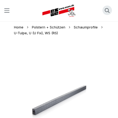
Direkt
Home
Polstern + Schützen
Schaumprofile
zum
U-Tulpe, U (U Fix), WS (RS)
Inhalt
Skip
to
the
end
of
the
images
gallery