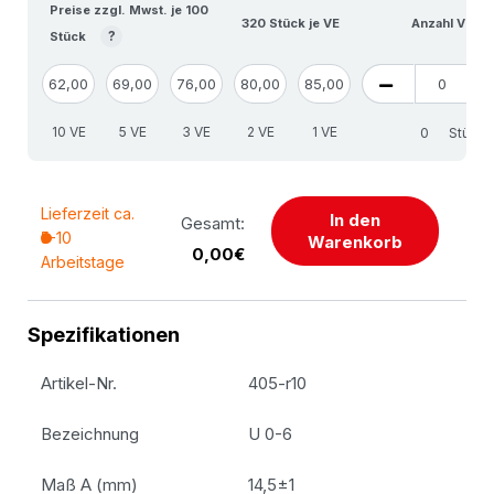
Preise zzgl. Mwst. je 100
320 Stück je VE
Anzahl VE
?
Stück
62,00
69,00
76,00
80,00
85,00
10 VE
5 VE
3 VE
2 VE
1 VE
Stück
Lieferzeit ca.
In den
Gesamt:
5-10
Warenkorb
0,00€
Arbeitstage
Spezifikationen
Artikel-Nr.
405-r10
Bezeichnung
U 0-6
Maß A (mm)
14,5±1