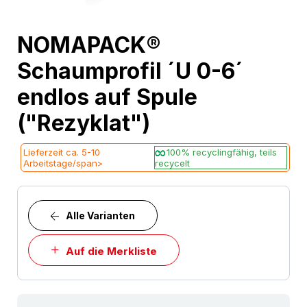
Skip
NOMAPACK®
to
Schaumprofil ´U 0-6´
the
beginning
endlos auf Spule
of
("Rezyklat")
the
images
Lieferzeit ca. 5-10
100% recyclingfähig, teils
gallery
Arbeitstage/span>
recycelt
Alle Varianten
Auf die Merkliste