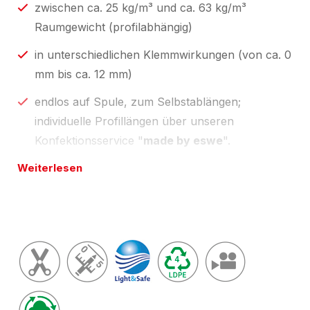
zwischen ca. 25 kg/m³ und ca. 63 kg/m³
Raumgewicht (profilabhängig)
in unterschiedlichen Klemmwirkungen (von ca. 0
mm bis ca. 12 mm)
endlos auf Spule, zum Selbstablängen;
individuelle Profillängen über unseren
Konfektionsservice "
made by eswe
".
Weiterlesen
Länge(n) wie in Preistabelle unten oder
zugeschnitten auf Ihre Wunschlänge; Toleranzen
nach
Light & Safe
vom
zertifizierten
NOMAPACK®
Verpackungshändler, Schaumverarbeiter
; unsere
aktuell gültigen Zertifikate finden Sie unter
Downloads
.
Umwelt-Tipp:
Besonders nachhaltig