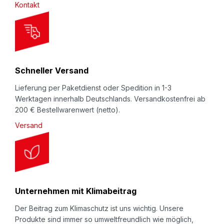
Beschreibung
Kontakt
e
NOMAPACK® Schaumprofil „U” und "WS" -
t
selbstklemmende Schutzverpackung mit Profil,
t
endlos von der Rolle. Genial einfache
e
Schutzverpackung für dünne und schmale Kanten
r
Schneller Versand
beim Lagern oder Transport (innerbetrieblich oder
:
Lieferung per Paketdienst oder Spedition in 1-3
beim Versand) - einfach zum Aufstecken.
Werktagen innerhalb Deutschlands. Versandkostenfrei ab
Meterware zum Selbstablängen - Kostengünstig
200 € Bestellwarenwert (netto).
und Wiederverwendbar.
Versand
Die mit * gekennzeichneten NOMAPACK®
Schaumprofile (
U 6-12 CBC
,
WS 33x26 CBC
,
WS
33x26 CBC HD
,
WS 35x26 CBC
,
WS 40x30 CBC
,
WS 45x26 CBC
sowie
WS 60x30 CBC
), sind mit
Unternehmen mit Klimabeitrag
einer koextrudierten Innenlochverstärkung versehen;
Der Beitrag zum Klimaschutz ist uns wichtig. Unsere
diese (Innenlochverstärkung) ist jedoch immer ohne
Produkte sind immer so umweltfreundlich wie möglich,