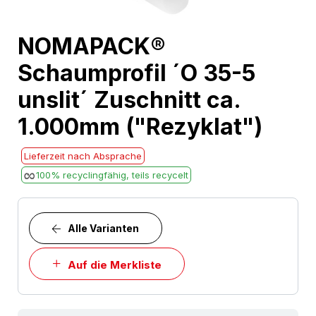
Skip
NOMAPACK®
to
Schaumprofil ´O 35-5
the
beginning
unslit´ Zuschnitt ca.
of
1.000mm ("Rezyklat")
the
images
Lieferzeit nach Absprache
gallery
100% recyclingfähig, teils recycelt
Alle Varianten
Auf die Merkliste