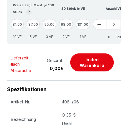
Preise zzgl. Mwst. je 100
80 Stück je VE
Anzahl VE
?
Stück
81,00
87,00
95,00
98,00
101,00
10 VE
5 VE
3 VE
2 VE
1 VE
Stück
Lieferzeit
In den
Gesamt:
nach
Warenkorb
0,00€
Absprache
Spezifikationen
Artikel-Nr.
406-z06
O 35-5
Bezeichnung
Unslit