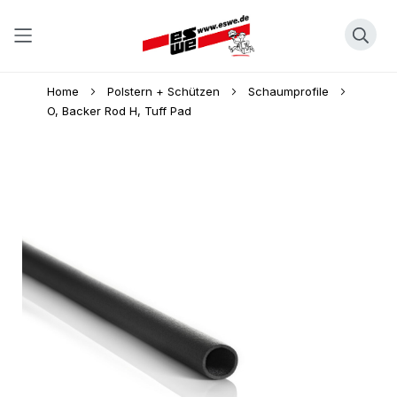
Direkt
Home
Polstern + Schützen
Schaumprofile
zum
O, Backer Rod H, Tuff Pad
Inhalt
Skip
to
the
end
of
the
images
gallery