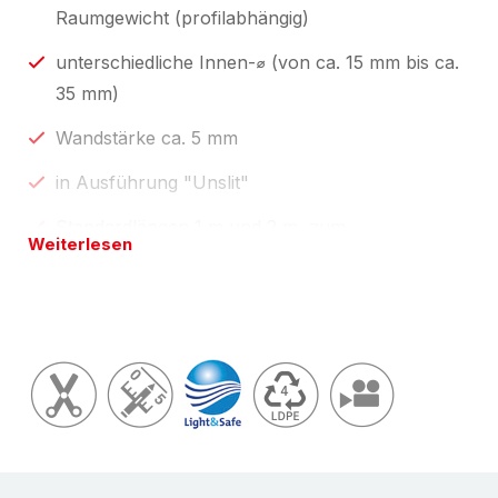
Raumgewicht (profilabhängig)
unterschiedliche Innen-⌀ (von ca. 15 mm bis ca.
35 mm)
Wandstärke ca. 5 mm
in Ausführung "Unslit"
Standardlängen 1 m und 2 m, zum
Weiterlesen
Selbstablängen;
individuelle Profillängen über unseren
Konfektionsservice "
made by eswe
".
Länge(n) wie in Preistabelle unten oder
zugeschnitten auf Ihre Wunschlänge; Toleranzen
nach
Light & Safe
vom
zertifizierten
NOMAPACK®
Verpackungshändler, Schaumverarbeiter
; unsere