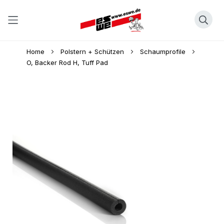
Direkt
Home
Polstern + Schützen
Schaumprofile
zum
O, Backer Rod H, Tuff Pad
Inhalt
Skip
to
the
end
of
the
images
gallery