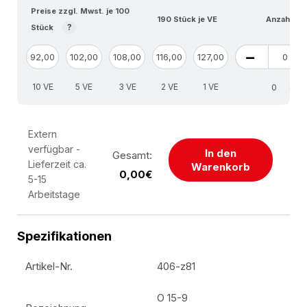
Preise zzgl. Mwst. je 100
190 Stück je VE
Anzahl VE
?
Stück
92,00
102,00
108,00
116,00
127,00
10 VE
5 VE
3 VE
2 VE
1 VE
Stü
Extern
verfügbar -
In den
Gesamt:
Lieferzeit ca.
Warenkorb
0,00€
5-15
Arbeitstage
Spezifikationen
Artikel-Nr.
406-z81
O 15-9