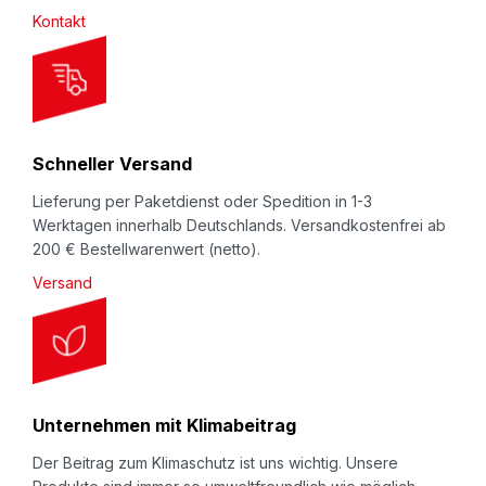
l
Kontakt
auf
YouTube.eswe.de
.
e
t
Beschreibung
t
Schaumprofil
NOMAPACK®
„O slit”
(in
e
Längsrichtung voll durchgeschlitzt): Zum Schutz
r
Schneller Versand
von i.d.R. runden bzw. zylindrischen, hochwertigen,
:
kratz- oder bruchempfindlichen Teilen beim Lagern
Lieferung per Paketdienst oder Spedition in 1-3
Werktagen innerhalb Deutschlands. Versandkostenfrei ab
oder Transport (innerbetrieblich oder beim
200 € Bestellwarenwert (netto).
Versand). Meterware zum Selbstablängen -
Versand
Kostengünstig und Wiederverwendbar.
Unternehmen mit Klimabeitrag
Der Beitrag zum Klimaschutz ist uns wichtig. Unsere