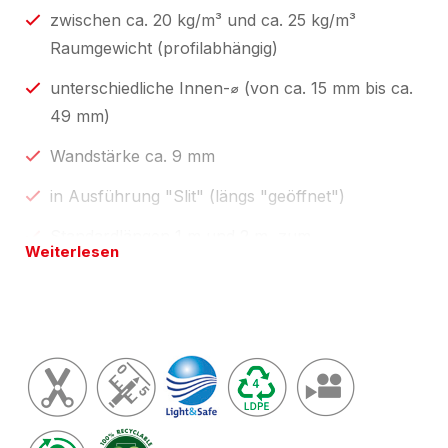
zwischen ca. 20 kg/m³ und ca. 25 kg/m³
Raumgewicht (profilabhängig)
unterschiedliche Innen-⌀ (von ca. 15 mm bis ca.
49 mm)
Wandstärke ca. 9 mm
in Ausführung "Slit" (längs "geöffnet")
Standardlängen 1 m und 2 m, zum
Weiterlesen
Selbstablängen;
individuelle Profillängen über unseren
Konfektionsservice "
made by eswe
".
Länge(n) wie in Preistabelle unten oder
zugeschnitten auf Ihre Wunschlänge; Toleranzen
nach
Light & Safe
vom
zertifizierten
NOMAPACK®