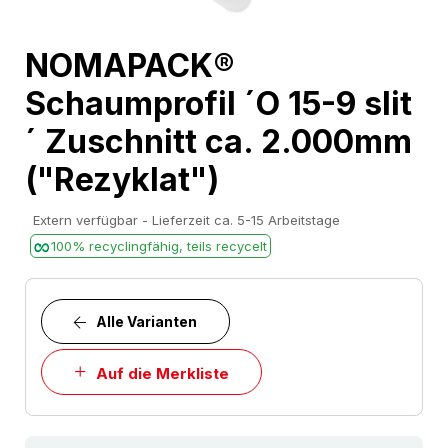
Skip
NOMAPACK®
to
Schaumprofil ´O 15-9 slit
the
beginning
´ Zuschnitt ca. 2.000mm
of
("Rezyklat")
the
images
Extern verfügbar - Lieferzeit ca. 5-15 Arbeitstage
gallery
100% recyclingfähig, teils recycelt
Alle Varianten
Auf die Merkliste