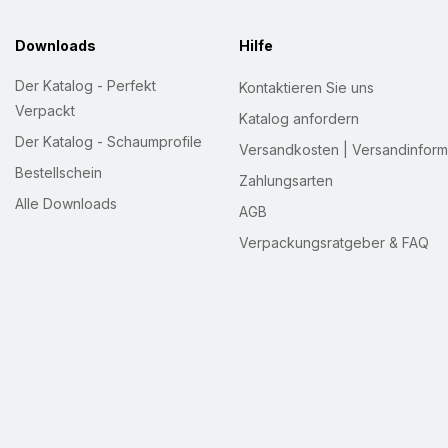
Unter
konfektionsserv
Downloads
Hilfe
einige Beispiele kunde
Der Katalog - Perfekt
Kontaktieren Sie uns
beraten Sie gerne und
Verpackt
9620-0
bzw. Ihre E-M
Katalog anfordern
Der Katalog - Schaumprofile
Versandkosten | Versandinform
Beachten Sie auch un
Bestellschein
Zahlungsarten
Alle Downloads
Beschreibung
AGB
Verpackungsratgeber & FAQ
Schaumprofil
NOMAPA
PROTECT
„O pre-slit
von i.d.R. runden bzw
bruchempfindlichen T
(innerbetrieblich oder
Schaumprofile sind län
der das Profil einmal
bestens geeigenet als