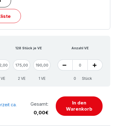
n
liste
128 Stück je VE
Anzahl VE
2,00
175,00
190,00
 VE
2 VE
1 VE
Stück
In den
Gesamt:
rzeit ca.
Warenkorb
0,00€