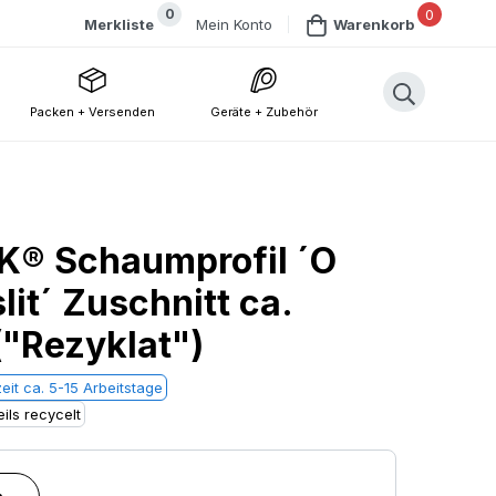
0
0
Mein Konto
Merkliste
Warenkorb
Packen + Versenden
Geräte + Zubehör
® Schaumprofil ´O
lit´ Zuschnitt ca.
"Rezyklat")
eit ca. 5-15 Arbeitstage
ils recycelt