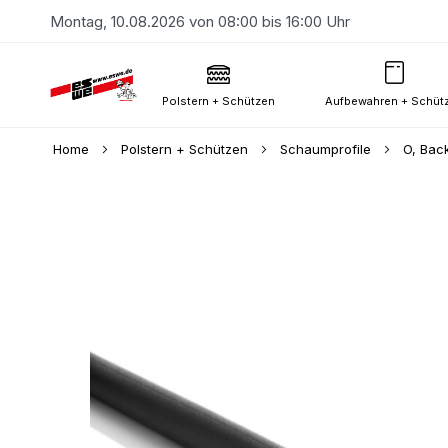
Montag, 10.08.2026 von 08:00 bis 16:00 Uhr
Polstern + Schützen
Aufbewahren + Schüt
Home
Polstern + Schützen
Schaumprofile
O, Bac
Skip
to
the
end
of
the
images
gallery