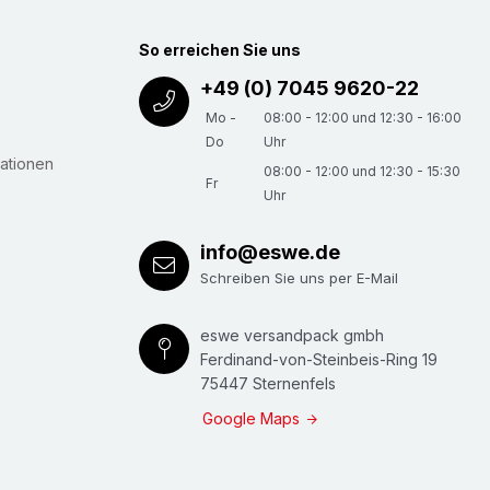
ice
bzw.
Team Sonderlösung
zeigen wir Ihnen
So erreichen Sie uns
nindividueller, praxisbewährter Lösungen. Wir
+49 (0) 7045 9620-22
 freuen uns auf Ihren Anruf:
+49 (0) 7045 /
Mo -
08:00 - 12:00 und 12:30 - 16:00
ail:
nomapack@eswe.de
Do
Uhr
ationen
08:00 - 12:00 und 12:30 - 15:30
seren Video-Kanal auf
YouTube
.eswe.de
.
Fr
Uhr
info@eswe.de
CK®, CLIMAFELX® naturfoam, NOMA®
Schreiben Sie uns per E-Mail
”
(in Längsrichtung angeschlitzt): Zum Schutz
. zylindrischen, hochwertigen, kratz- oder
eswe versandpack gmbh
eilen beim Lagern oder Transport
Ferdinand-von-Steinbeis-Ring 19
75447 Sternenfels
 beim Versand). Ausführung "pre-slit", d.h.
Google Maps
gs mit einer "Sollbruchstelle" ausgerüstet, an
ig, komplett geöffnet werden kann. Damit auch
 Kantenschutz, da sehr guter Halt durch