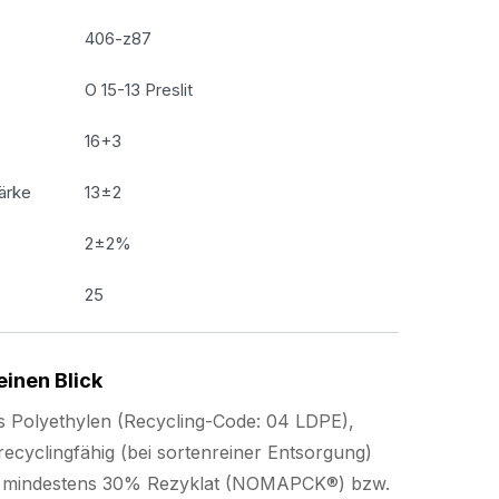
406-z87
O 15-13 Preslit
16+3
ärke
13±2
2±2%
25
einen Blick
s Polyethylen (Recycling-Code: 04 LDPE),
ecyclingfähig (bei sortenreiner Entsorgung)
us mindestens 30% Rezyklat (NOMAPCK®) bzw.