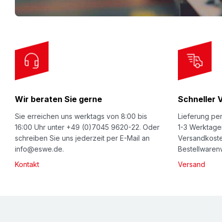
p
f
o
r
O
u
r
Wir beraten Sie gerne
Schneller 
N
e
Sie erreichen uns werktags von 8:00 bis
Lieferung per
w
16:00 Uhr unter +49 (0)7045 9620-22. Oder
1-3 Werktage
schreiben Sie uns jederzeit per E-Mail an
Versandkoste
s
info@eswe.de.
Bestellwarenw
l
Kontakt
Versand
e
t
t
e