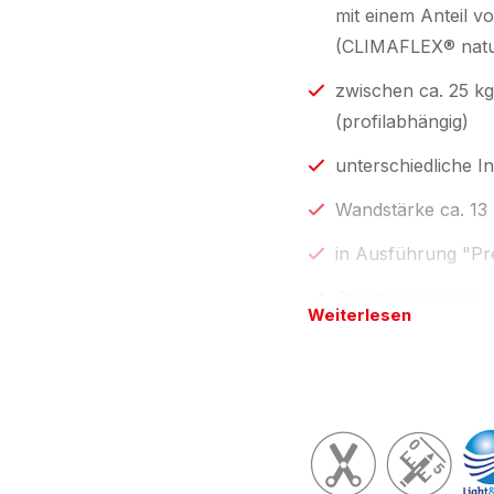
mit einem Anteil 
(CLIMAFLEX® nat
zwischen ca. 25 k
(profilabhängig)
unterschiedliche I
Wandstärke ca. 1
in Ausführung "Pres
Standardlängen 1 
Weiterlesen
individuelle Profi
by eswe
".
Länge(n) wie in Preist
Wunschlänge; Tolera
NOMAPACK® Verpackun