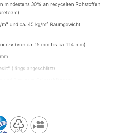
von mindestens 30% an recycelten Rohstoffen
urefoam)
g/m³ und ca. 45 kg/m³ Raumgewicht
nnen-⌀ (von ca. 15 mm bis ca. 114 mm)
3 mm
lit" (längs angeschlitzt)
m und 2 m, zum Selbstablängen;
llängen über unseren Konfektionsservice "
made
abelle unten oder zugeschnitten auf Ihre
nzen nach
Light & Safe
vom
zertifizierten
gshändler, Schaumverarbeiter
; unsere