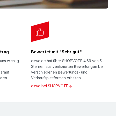
sses in die entsprechenden Bausteine für die
ethylen (LDPE) umgewandelt werden. Bitte
die entsprechende(n) Kennzeichnung(en) in
AFLEX® naturfoam sind dennoch zu 100%
rtenreiner Entsorgung) Das ist ökologisch
ch im Sinne des VerpackG.
trag
Bewertet mit "Sehr gut"
uns wichtig.
eswe.de hat über SHOPVOTE 4.69 von 5
cycling und Nachhaltigkeit | NOMAFOAM®
, wie
Sternen aus verifizierten Bewertungen bei
NOMAPACK® Schaumprofilen verpacken.
darauf
verschiedenen Bewertungs- und
ssen.
Verkaufsplattformen erhalten.
e · Team Sonderlösung
eswe bei SHOPVOTE
r Ihnen gerne auch Ihre individuelle
hinaus fertigen wir aus Schaumprofilen auch
 Schaumprofillösung. Bitte beachten Sie, dass
indestmengen und Lieferzeiten verbunden ist.