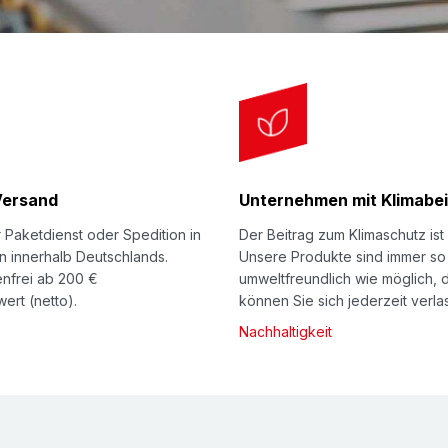
des Herstellungsproze
Herstellung von Poly
beachten Sie hierzu 
unserer Preistabelle.
NOMAPACK® und CLIM
recyclingfähig (bei so
sinnvoll und damit au
Versand
Unternehmen mit Klimabei
 Paketdienst oder Spedition in
Der Beitrag zum Klimaschutz ist 
Erfahren Sie unter
Re
n innerhalb Deutschlands.
Unsere Produkte sind immer so
nachhaltig Sie mit 
nfrei ab 200 €
umweltfreundlich wie möglich, 
ert (netto).
können Sie sich jederzeit verla
Konfektionsservic
Nachhaltigkeit
Auf Wunsch liefern wi
Profillänge. Darüber 
Ihre ganz individuelle
dies mit bestimmten M