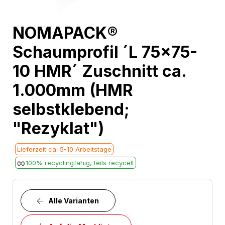
Skip
NOMAPACK®
to
Schaumprofil ´L 75x75-
the
beginning
10 HMR´ Zuschnitt ca.
of
1.000mm (HMR
the
images
selbstklebend;
gallery
"Rezyklat")
Lieferzeit ca. 5-10 Arbeitstage
100% recyclingfähig, teils recycelt
Alle Varianten