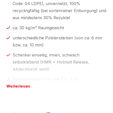
Code: 04 LDPE), unvernetzt, 100%
recyclingfähig (bei sortenreiner Entsorgung) und
aus mindestens 30% Rezyklat
ca. 30 kg/m³ Raumgewicht
unterschiedliche Polsterstärken (von ca. 6 mm
bzw. ca. 10 mm)
Schenkel einseitig, innen, schwach
selbstklebend (HMR = Hotmelt Release,
Abdeckband: weiß)
Standardlängen 1 m und 2 m, zum
Weiterlesen
Selbstablängen;
individuelle Profillängen über unseren
Konfektionsservice "
made by eswe
".