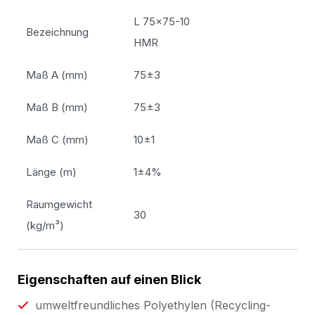
L 75x75-10
Bezeichnung
HMR
Maß A (mm)
75±3
Maß B (mm)
75±3
Maß C (mm)
10±1
Länge (m)
1±4%
Raumgewicht
30
(kg/m³)
Eigenschaften auf einen Blick
umweltfreundliches Polyethylen (Recycling-