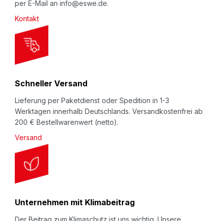
per E-Mail an info@eswe.de.
l
Kontakt
Beachten Sie auch unseren Video-Kanal
e
auf
YouTube.eswe.de
.
t
t
Beschreibung
e
Schaumprofil
NOMAPACK® „L” HMR
, der einfache
r
Schneller Versand
Polsterschutz für Kanten beim Lagern oder
:
Lieferung per Paketdienst oder Spedition in 1-3
Transport (innerbetrieblich oder beim Versand).
Werktagen innerhalb Deutschlands. Versandkostenfrei ab
Schenkel einseitig, innen, schwach (rückstandsfrei
200 € Bestellwarenwert (netto).
wieder ablösbar) selbstklebend ausgerüstet. Als
Versand
kostengünstige Meterware zum Selbstablängen.
Unternehmen mit Klimabeitrag
Der Beitrag zum Klimaschutz ist uns wichtig. Unsere