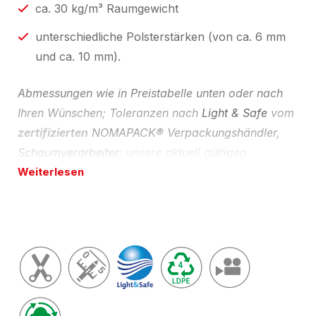
ca. 30 kg/m³ Raumgewicht
unterschiedliche Polsterstärken (von ca. 6 mm
und ca. 10 mm).
Abmessungen wie in Preistabelle unten oder nach
Ihren Wünschen; Toleranzen nach
Light & Safe
vom
zertifizierten
NOMAPACK® Verpackungshändler,
Schaumverarbeiter
; unsere aktuell gültigen
Zertifikate finden Sie unter
Weiterlesen
Downloads
.
Umwelt-Tipp:
Besonders nachhaltig
(umweltfreundlich) weil ressourceneffizient mit
Rezyklatanteil (mindestens 30%; PCR = Post-
Consumer-Recycling bzw. PIR = Post Industrial
Recycling; Recyclingmaterial). Dennoch zu 100%
recyclingfähig (bei sortenreiner Entsorgung). Das ist