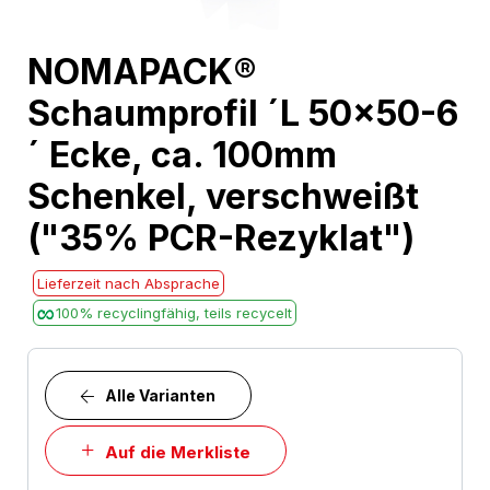
Skip
NOMAPACK®
to
Schaumprofil ´L 50x50-6
the
beginning
´ Ecke, ca. 100mm
of
Schenkel, verschweißt
the
images
("35% PCR-Rezyklat")
gallery
Lieferzeit nach Absprache
100% recyclingfähig, teils recycelt
Alle Varianten
Auf die Merkliste