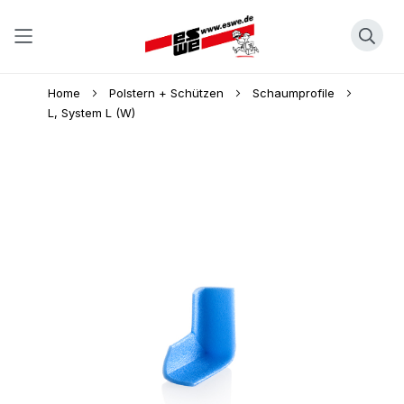
Direkt
Home
Polstern + Schützen
Schaumprofile
zum
L, System L (W)
Inhalt
Skip
to
the
end
of
the
images
gallery