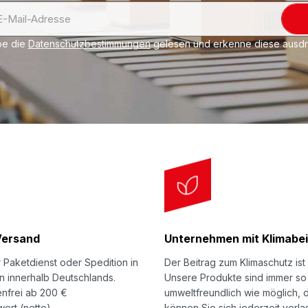
be die
Datenschutzbestimmungen
gelesen und erkenne diese ausdrü
Versand
Unternehmen mit Klimabei
 Paketdienst oder Spedition in
Der Beitrag zum Klimaschutz ist 
n innerhalb Deutschlands.
Unsere Produkte sind immer so
nfrei ab 200 €
umweltfreundlich wie möglich, 
ert (netto).
können Sie sich jederzeit verla