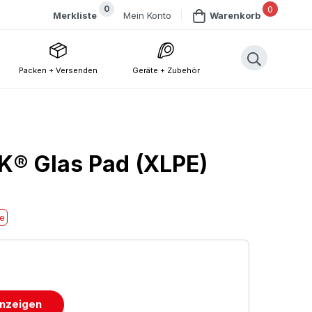
0
0
Mein Konto
Merkliste
Warenkorb
Packen + Versenden
Geräte + Zubehör
 Glas Pad (XLPE)
he
anzeigen