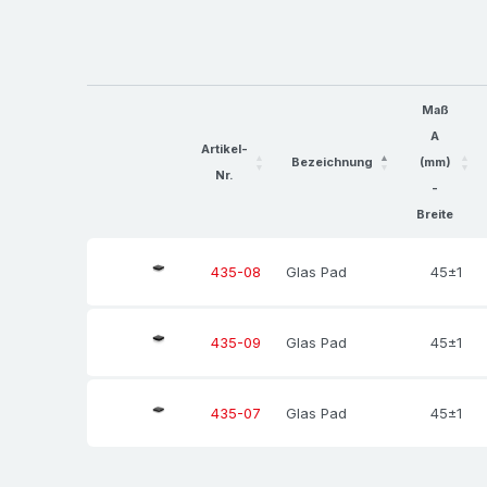
Maß
A
Artikel-
Bezeichnung
(mm)
Nr.
-
Breite
Glas Pad
45±1
435-08
Glas Pad
45±1
435-09
Glas Pad
45±1
435-07