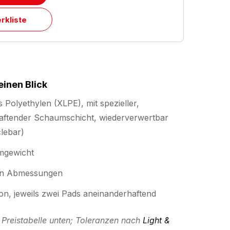
rkliste
einen Blick
 Polyethylen (XLPE), mit spezieller,
thaftender Schaumschicht, wiederverwertbar
clebar)
mgewicht
hen Abmessungen
n, jeweils zwei Pads aneinanderhaftend
Preistabelle unten; Toleranzen nach
Light &