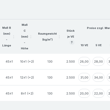
Rückstände oder Spur
Sie kennen Pads mögli
Maß
Distanzpolster, Polst
Maß B
Preise zzgl. Mws
C
Stück
(mm)
Raumgewicht
Alle technischen Daten
(mm)
je VE
-
(kg/m³)
?
-
Änderungen im Rahmen 
10 VE
5 VE
Länge
Höhe
Verbesserung des Prod
45±1
10±1 (+2)
130
2.500
26,00
28,00
Wichtiger Hinweis zu 
selbstklebenden Produ
Kontrollen. Alle Inf
45±1
12±1 (+2)
130
2.500
31,00
34,00
von uns nach bestem W
Für die Richtigkeit d
45±1
8±1 (+2)
130
2.500
20,00
22,00
ausdrücklich keinerle
für direkte, indirekte