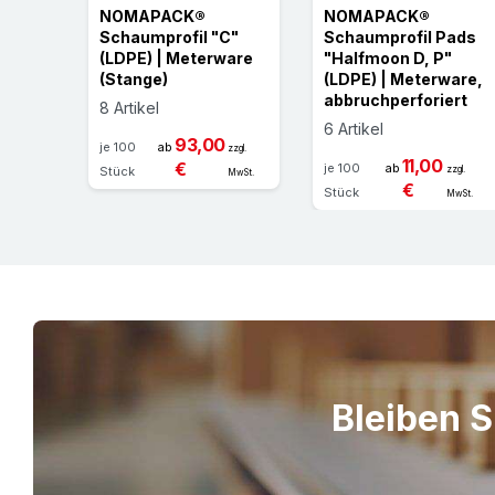
NOMAPACK®
NOMAPACK®
Schaumprofil "C"
Schaumprofil Pads
(LDPE) | Meterware
"Halfmoon D, P"
(Stange)
(LDPE) | Meterware,
abbruchperforiert
8 Artikel
6 Artikel
93,00
je 100
ab
zzgl.
11,00
€
je 100
ab
Stück
zzgl.
MwSt.
€
Stück
MwSt.
Bleiben S