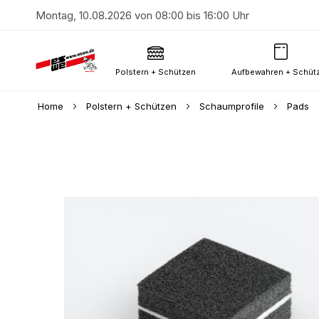
Montag, 10.08.2026 von 08:00 bis 16:00 Uhr
Polstern + Schützen
Aufbewahren + Schüt
Home
Polstern + Schützen
Schaumprofile
Pads
Skip
to
the
end
of
the
images
gallery