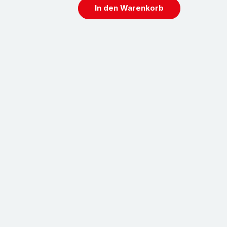
diesem Grund empfehlen wir, selbstklebende
In den Warenkorb
ignung bezüglich Einsatzzweck sowie deren
en. Hierfür stellen wir Ihnen
tsprechende Muster zur Verfügung.