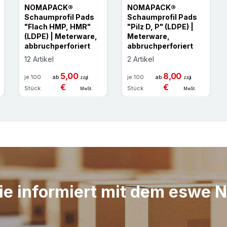
NOMAPACK®
NOMAPACK®
Schaumprofil Pads
Schaumprofil Pads
"Flach HMP, HMR"
"Pilz D, P" (LDPE) |
(LDPE) | Meterware,
Meterware,
abbruchperforiert
abbruchperforiert
12 Artikel
2 Artikel
5,00
8,00
je 100
ab
je 100
ab
zzgl.
zzgl.
€
€
Stück
Stück
MwSt.
MwSt.
ie informiert mit dem eswe 