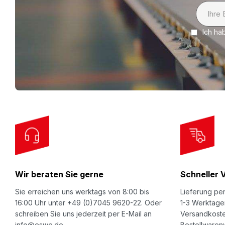
S
i
Ich ha
g
n
U
p
f
o
r
O
u
r
Wir beraten Sie gerne
Schneller 
N
e
Sie erreichen uns werktags von 8:00 bis
Lieferung per
w
16:00 Uhr unter +49 (0)7045 9620-22. Oder
1-3 Werktage
schreiben Sie uns jederzeit per E-Mail an
Versandkoste
s
info@eswe.de.
Bestellwarenw