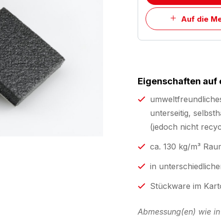
Auf die Me
Eigenschaften auf 
umweltfreundliches
unterseitig, selbs
(jedoch nicht recy
ca. 130 kg/m³ Rau
in unterschiedlic
Stückware im Karto
Abmessung(en) wie in 