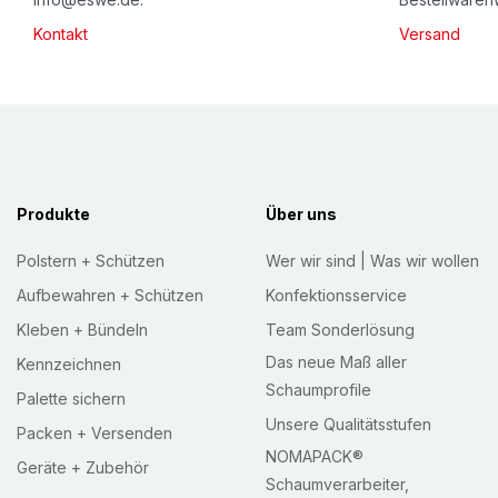
l
Kontakt
Versand
e
t
t
e
r
:
Produkte
Über uns
Polstern + Schützen
Wer wir sind | Was wir wollen
Aufbewahren + Schützen
Konfektionsservice
Kleben + Bündeln
Team Sonderlösung
Das neue Maß aller
Kennzeichnen
Schaumprofile
Palette sichern
Unsere Qualitätsstufen
Packen + Versenden
NOMAPACK®
Geräte + Zubehör
Schaumverarbeiter,