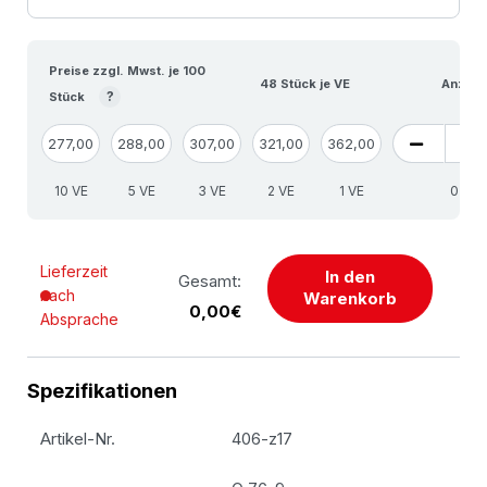
Preise zzgl. Mwst. je 100
48 Stück je VE
Anzahl
?
Stück
277,00
288,00
307,00
321,00
362,00
10 VE
5 VE
3 VE
2 VE
1 VE
S
Lieferzeit
In den
Gesamt:
nach
Warenkorb
0,00€
Absprache
Spezifikationen
Artikel-Nr.
406-z17