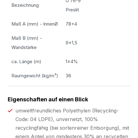
O 76-9
Bezeichnung
Preslit
Maß A (mm) - InnenØ
78+4
Maß B (mm) -
9±1,5
Wandstärke
ca. Länge (m)
1±4%
Raumgewicht (kg/m³)
36
Eigenschaften auf einen Blick
umweltfreundliches Polyethylen (Recycling-
Code: 04 LDPE), unvernetzt, 100%
recyclingfähig (bei sortenreiner Entsorgung), mit
einem Anteil von mindestens 30% an recycelten