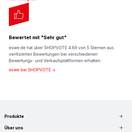
oder bruchempfindlichen Teilen beim Lagern oder
Transport (innerbetrieblich oder beim Versand).
Ausführung "pre-slit", d.h. Schaumprofile sind
längs mit einer "Sollbruchstelle" ausgerüstet, an der
Bewertet mit "Sehr gut"
das Profil einmalig, komplett geöffnet werden kann.
eswe.de hat über SHOPVOTE 4.69 von 5 Sternen aus
Damit auch bestens geeigenet als Kantenschutz, da
verifizierten Bewertungen bei verschiedenen
sehr guter Halt durch natürliche Klemmkraft.
Bewertungs- und Verkaufsplattformen erhalten.
Meterware zum Selbstablängen - Kostengünstig
eswe bei SHOPVOTE
und Wiederverwendbar.
Produkte
Über uns