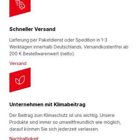
mit bestimmten Mindestmengen und Lieferzeiten
t
verbunden ist.
e
r
Unter
Konfektionsservice
bzw.
Team
Schneller Versand
:
Sonderlösung
zeigen wir Ihnen einige Beispiele
Lieferung per Paketdienst oder Spedition in 1-3
kundenindividueller, praxisbewährter Lösungen. Wir
Werktagen innerhalb Deutschlands. Versandkostenfrei ab
200 € Bestellwarenwert (netto).
beraten Sie gerne und freuen uns auf Ihren
Versand
Anruf:
+49 (0) 7045 / 9620-0
bzw. Ihre E-
Mail:
nomapack@eswe.de
Beachten Sie auch unseren Video-Kanal
auf
YouTube.eswe.de
.
Unternehmen mit Klimabeitrag
Beschreibung
Der Beitrag zum Klimaschutz ist uns wichtig. Unsere
Schaumprofil
NOMAPACK®
„O pre-slit”
(in
Produkte sind immer so umweltfreundlich wie möglich,
darauf können Sie sich jederzeit verlassen.
Längsrichtung angeschlitzt): Zum Schutz von i.d.R.
runden bzw. zylindrischen, hochwertigen, kratz-
Nachhaltigkeit