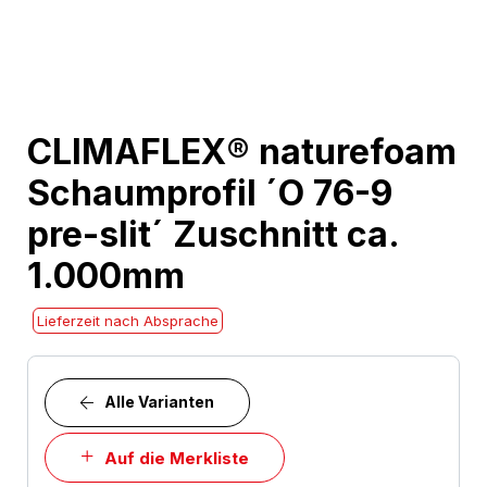
Skip
CLIMAFLEX® naturefoam
to
Schaumprofil ´O 76-9
the
beginning
pre-slit´ Zuschnitt ca.
of
1.000mm
the
images
Lieferzeit nach Absprache
gallery
Alle Varianten
Auf die Merkliste