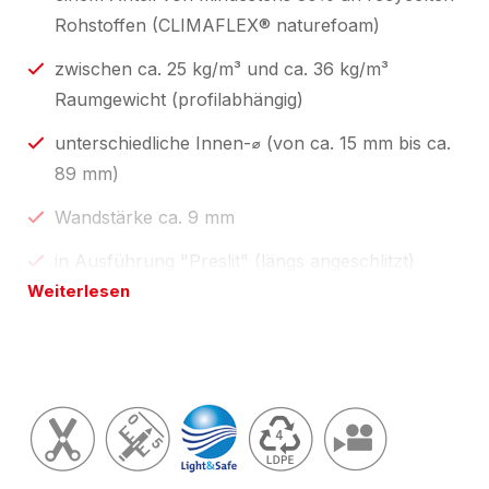
Rohstoffen (CLIMAFLEX® naturefoam)
zwischen ca. 25 kg/m³ und ca. 36 kg/m³
Raumgewicht (profilabhängig)
unterschiedliche Innen-⌀ (von ca. 15 mm bis ca.
89 mm)
Wandstärke ca. 9 mm
in Ausführung "Preslit" (längs angeschlitzt)
Weiterlesen
Standardlängen 1 m und 2 m, zum
Selbstablängen;
individuelle Profillängen über unseren
Konfektionsservice "
made by eswe
".
Länge(n) wie in Preistabelle unten oder
zugeschnitten auf Ihre Wunschlänge; Toleranzen