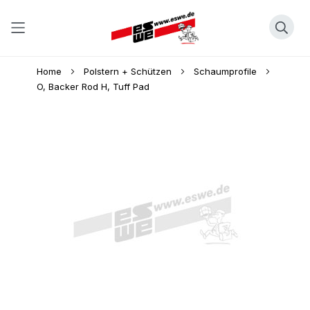
Direkt
Home
Polstern + Schützen
Schaumprofile
zum
O, Backer Rod H, Tuff Pad
Inhalt
Skip
to
the
end
of
the
images
gallery