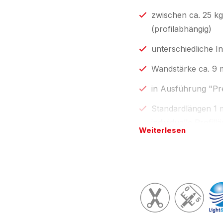
zwischen ca. 25 k
(profilabhängig)
unterschiedliche I
Wandstärke ca. 9
in Ausführung "Pres
Standardlängen 1 
individuelle Profi
Weiterlesen
by eswe
".
Länge(n) wie in Preist
Wunschlänge; Tolera
NOMAPACK® Verpackun
aktuell gültigen Zertif