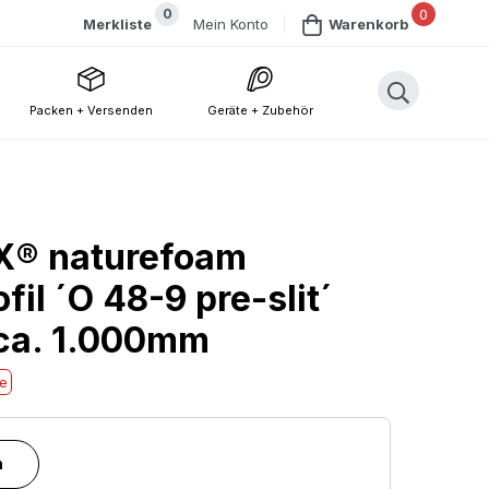
0
0
Mein Konto
Merkliste
Warenkorb
Packen + Versenden
Geräte + Zubehör
X® naturefoam
il ´O 48-9 pre-slit´
 ca. 1.000mm
he
n