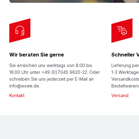
f
o
r
O
u
r
Wir beraten Sie gerne
Schneller 
N
e
Sie erreichen uns werktags von 8:00 bis
Lieferung per
w
16:00 Uhr unter +49 (0)7045 9620-22. Oder
1-3 Werktage
schreiben Sie uns jederzeit per E-Mail an
Versandkoste
s
info@eswe.de.
Bestellwarenw
l
Kontakt
Versand
e
t
t
e
r