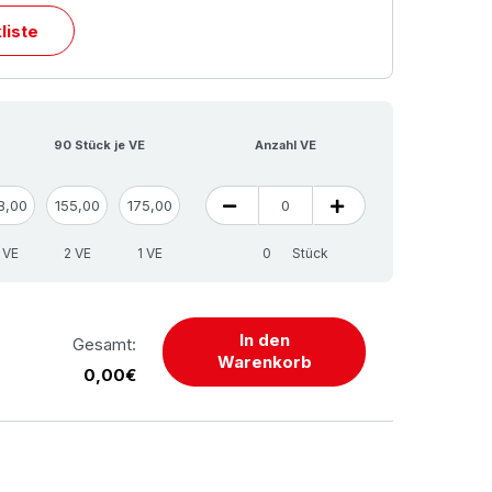
liste
90 Stück je VE
Anzahl VE
8,00
155,00
175,00
 VE
2 VE
1 VE
Stück
In den
Gesamt:
Warenkorb
0,00€