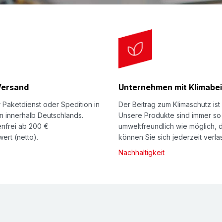
Konfektionsservic
Auf Wunsch liefern wi
Profillänge. Darüber 
Ihre ganz individuelle
dies mit bestimmten M
Versand
Unternehmen mit Klimabei
Unter
Konfektionsserv
 Paketdienst oder Spedition in
Der Beitrag zum Klimaschutz ist 
einige Beispiele kunde
n innerhalb Deutschlands.
Unsere Produkte sind immer so
beraten Sie gerne und
nfrei ab 200 €
umweltfreundlich wie möglich, 
ert (netto).
können Sie sich jederzeit verla
9620-0
bzw. Ihre E-M
Nachhaltigkeit
Beachten Sie auch un
Beschreibung
Schaumprofil
NOMA
angeschlitzt): Zum Sch