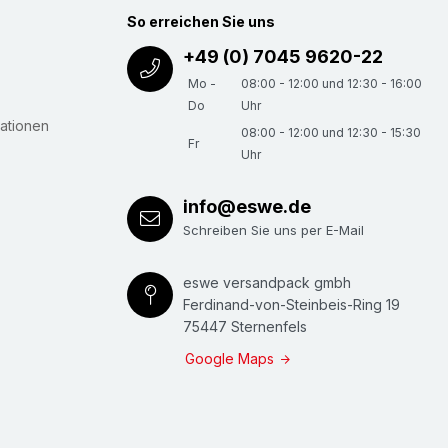
oder bruchempfindlichen Teilen beim Lagern
So erreichen Sie uns
betrieblich oder beim Versand). Ausführung
+49 (0) 7045 9620-22
profile sind längs mit einer "Sollbruchstelle"
Mo -
08:00 - 12:00 und 12:30 - 16:00
s Profil einmalig, komplett geöffnet werden
Do
Uhr
ationen
ens geeigenet als Kantenschutz, da sehr guter
08:00 - 12:00 und 12:30 - 15:30
Fr
Uhr
e Klemmkraft. Meterware zum Selbstablängen -
ederverwendbar.
info@eswe.de
Schreiben Sie uns per E-Mail
eswe versandpack gmbh
Ferdinand-von-Steinbeis-Ring 19
75447 Sternenfels
Google Maps