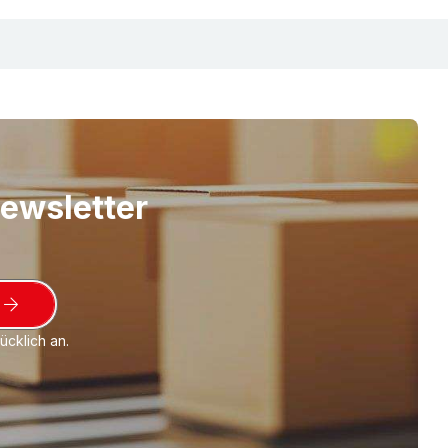
rs nachhaltig (umweltfreundlich) weil
mit einem Anteil von mindestens 30% an
. Dennoch zu 100% recyclingfähig (bei
g). Das ist Ökologisch sinnvoll und damit
rpackG.
enthaltenen, recycelten Rohstoffe setzen sich
refoam Produkten aus "klassischem" LDPE
Newsletter
nbilanzierte Rohstoffen zusammen. Dabei
ozirkuläre Rohstoffe; das sind unter anderem
ologische "Abfälle" aus der Land- und
bspw. gerbauchtes Speiseöl) welche während
sses in die entsprechenden Bausteine für die
cklich an.
ethylen (LDPE) umgewandelt werden.
cycling und Nachhaltigkeit | NOMAFOAM®
, wie
NOMAPACK® Schaumprofilen verpacken.