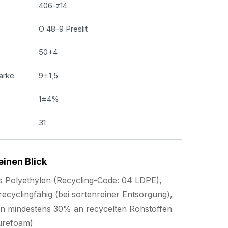
406-z14
O 48-9 Preslit
50+4
ärke
9±1,5
1±4%
31
einen Blick
s Polyethylen (Recycling-Code: 04 LDPE),
ecyclingfähig (bei sortenreiner Entsorgung),
von mindestens 30% an recycelten Rohstoffen
urefoam)