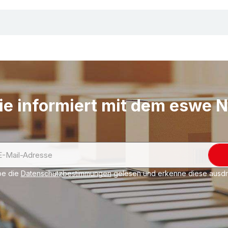
Umwelt-Tipp:
Besonde
ressourceneffizient, 
recycelten Rohstoffen
sortenreiner Entsorgun
auch im Sinne des Ve
Diese mindestens 30% 
bei CLIMAFLEX® natu
ie informiert mit dem eswe 
Rezyklat sowie masse
handelt es sich um bi
wiederverwertbare, bi
Forstwirtschaft (wie 
des Herstellungsproze
be die
Datenschutzbestimmungen
gelesen und erkenne diese ausdrü
Herstellung von Poly
Erfahren Sie unter
Re
nachhaltig Sie mit 