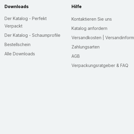
hochwertigen, kratz- 
Downloads
Hilfe
oder Transport (inner
Der Katalog - Perfekt
Kontaktieren Sie uns
"pre-slit", d.h. Schaum
Verpackt
Katalog anfordern
ausgerüstet, an der da
Der Katalog - Schaumprofile
Versandkosten | Versandinform
kann. Damit auch best
Bestellschein
Halt durch natürlich
Zahlungsarten
Alle Downloads
Kostengünstig und Wi
AGB
Verpackungsratgeber & FAQ