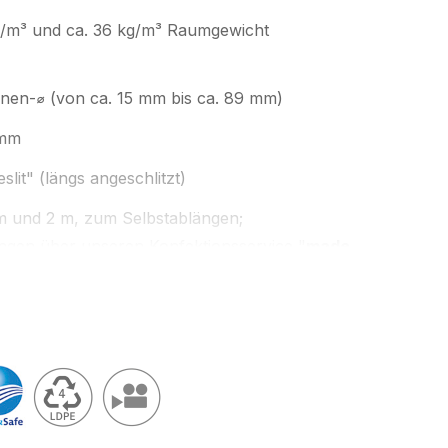
g/m³ und ca. 36 kg/m³ Raumgewicht
nnen-⌀ (von ca. 15 mm bis ca. 89 mm)
 mm
lit" (längs angeschlitzt)
m und 2 m, zum Selbstablängen;
llängen über unseren Konfektionsservice "
made
abelle unten oder zugeschnitten auf Ihre
nzen nach
Light & Safe
vom
zertifizierten
gshändler, Schaumverarbeiter
; unsere
ikate finden Sie unter
Downloads
.