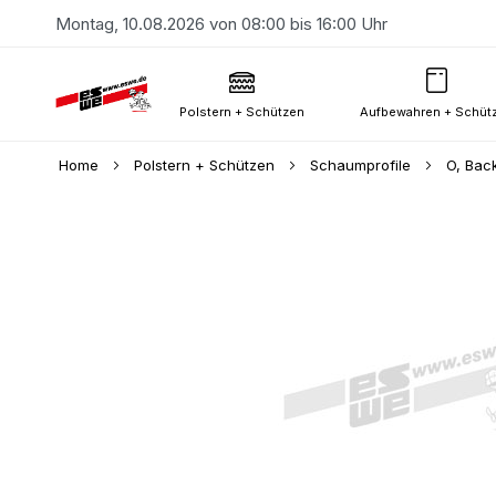
Montag, 10.08.2026 von 08:00 bis 16:00 Uhr
Polstern + Schützen
Aufbewahren + Schüt
Home
Polstern + Schützen
Schaumprofile
O, Bac
Skip
to
the
end
of
the
images
gallery