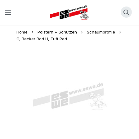
Direkt
Home
Polstern + Schützen
Schaumprofile
zum
O, Backer Rod H, Tuff Pad
Inhalt
Skip
to
the
end
of
the
images
gallery