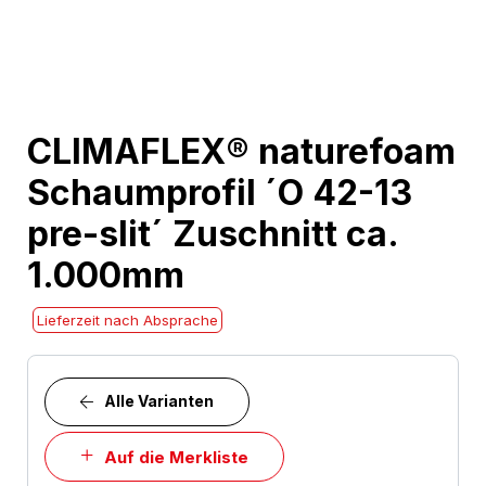
Skip
CLIMAFLEX® naturefoam
to
Schaumprofil ´O 42-13
the
beginning
pre-slit´ Zuschnitt ca.
of
1.000mm
the
images
Lieferzeit nach Absprache
gallery
Alle Varianten
Auf die Merkliste