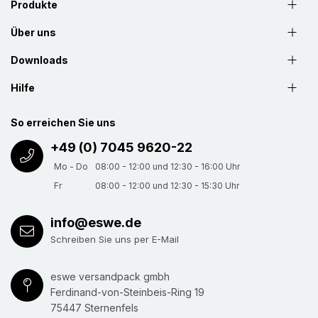
oder bruchempfindlichen Teilen beim Lagern oder
Produkte
Transport (innerbetrieblich oder beim Versand).
Über uns
Ausführung "pre-slit", d.h. Schaumprofile sind
Downloads
längs mit einer "Sollbruchstelle" ausgerüstet, an der
das Profil einmalig, komplett geöffnet werden kann.
Hilfe
Damit auch bestens geeigenet als Kantenschutz, da
So erreichen Sie uns
sehr guter Halt durch natürliche Klemmkraft.
Meterware zum Selbstablängen - Kostengünstig
+49 (0) 7045 9620-22
und Wiederverwendbar.
Mo - Do
08:00 - 12:00 und 12:30 - 16:00 Uhr
Fr
08:00 - 12:00 und 12:30 - 15:30 Uhr
info@eswe.de
Schreiben Sie uns per E-Mail
eswe versandpack gmbh
Ferdinand-von-Steinbeis-Ring 19
75447 Sternenfels