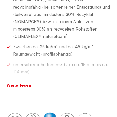
recyclingfähig (bei sortenreiner Entsorgung) und
(teilweise) aus mindestens 30% Rezyklat
(NOMAPCK®) bzw. mit einem Anteil von
mindestens 30% an recycelten Rohstoffen
(CLIMAFLEX® naturefoam)
zwischen ca. 25 kg/m³ und ca. 45 kg/m³
Raumgewicht (profilabhängig)
unterschiedliche Innen-⌀ (von ca. 15 mm bis ca.
114 mm)
Wandstärke ca. 13 mm
Weiterlesen
in Ausführung "Preslit" (längs angeschlitzt)
Standardlängen 1 m und 2 m, zum
Selbstablängen;