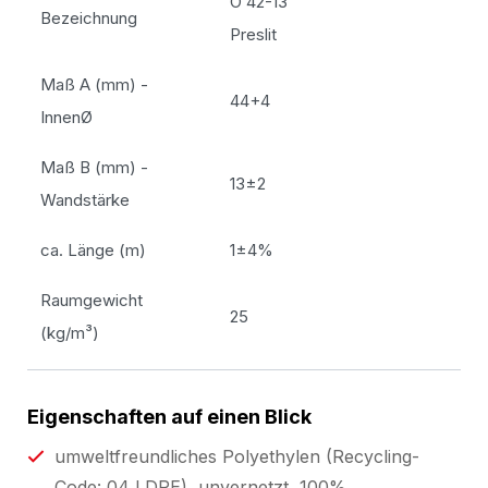
O 42-13
Bezeichnung
Preslit
Maß A (mm) -
44+4
InnenØ
Maß B (mm) -
13±2
Wandstärke
ca. Länge (m)
1±4%
Raumgewicht
25
(kg/m³)
Eigenschaften auf einen Blick
umweltfreundliches Polyethylen (Recycling-
Code: 04 LDPE), unvernetzt, 100%