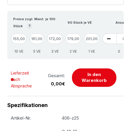
Preise zzgl. Mwst. je 100
90 Stück je VE
Anzahl V
?
Stück
155,00
161,00
172,00
179,00
201,00
10 VE
5 VE
3 VE
2 VE
1 VE
St
Lieferzeit
In den
Gesamt:
nach
Warenkorb
0,00€
Absprache
Spezifikationen
Artikel-Nr.
406-z25