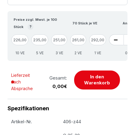
Preise zzgl. Mwst. je 100
70 Stück je VE
Anzahl
?
Stück
226,00
235,00
251,00
261,00
292,00
10 VE
5 VE
3 VE
2 VE
1 VE
S
Lieferzeit
In den
Gesamt:
nach
Warenkorb
0,00€
Absprache
Spezifikationen
Artikel-Nr.
406-z44