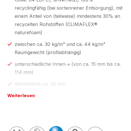
recyclingfähig (bei sortenreiner Entsorgung), mit
einem Anteil von (teilweise) mindestens 30% an
recycelten Rohstoffen (CLIMAFLEX®
naturefoam)
zwischen ca. 30 kg/m³ und ca. 44 kg/m³
Raumgewicht (profilabhängig)
unterschiedliche Innen-⌀ (von ca. 15 mm bis ca.
114 mm)
Wandstärke ca. 20 mm
Weiterlesen
in Ausführung "Preslit" (längs angeschlitzt)
Standardlängen 1 m und 2 m, zum
Selbstablängen;
individuelle Profillängen über unseren