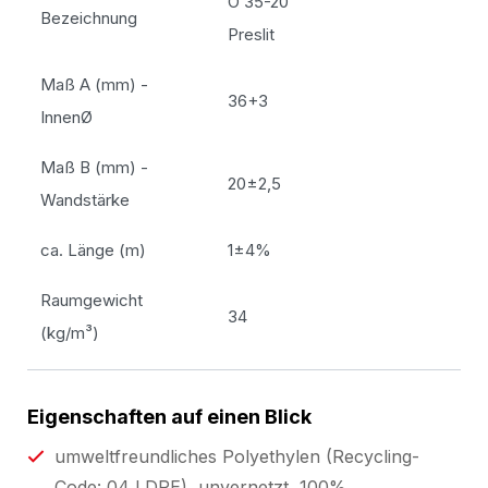
O 35-20
Bezeichnung
Preslit
Maß A (mm) -
36+3
InnenØ
Maß B (mm) -
20±2,5
Wandstärke
ca. Länge (m)
1±4%
Raumgewicht
34
(kg/m³)
Eigenschaften auf einen Blick
umweltfreundliches Polyethylen (Recycling-
Code: 04 LDPE), unvernetzt, 100%