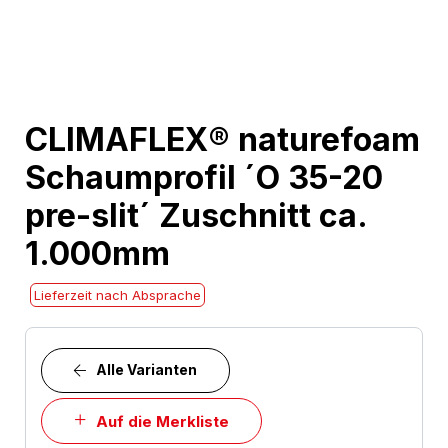
Skip
CLIMAFLEX® naturefoam
to
Schaumprofil ´O 35-20
the
beginning
pre-slit´ Zuschnitt ca.
of
1.000mm
the
images
Lieferzeit nach Absprache
gallery
Alle Varianten
Auf die Merkliste