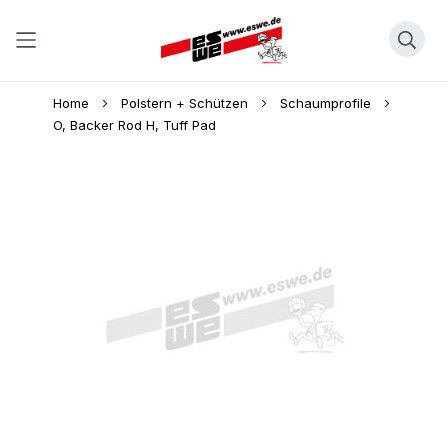
Direkt
Home
Polstern + Schützen
Schaumprofile
zum
O, Backer Rod H, Tuff Pad
Inhalt
Skip
to
the
end
of
the
images
gallery