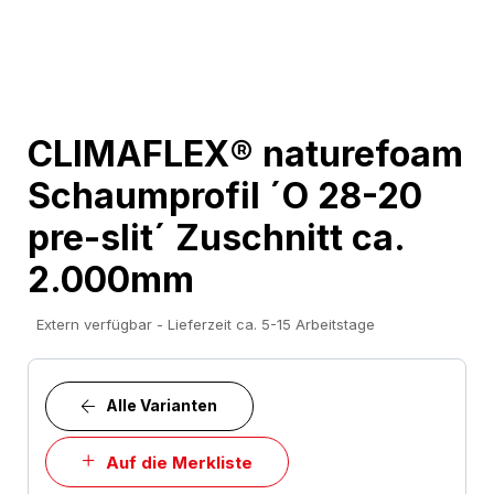
Skip
CLIMAFLEX® naturefoam
to
Schaumprofil ´O 28-20
the
beginning
pre-slit´ Zuschnitt ca.
of
2.000mm
the
images
Extern verfügbar - Lieferzeit ca. 5-15 Arbeitstage
gallery
Alle Varianten
Auf die Merkliste