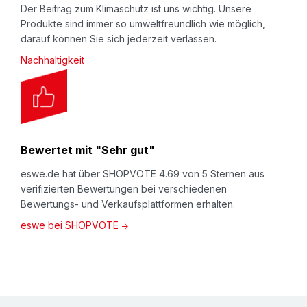
Der Beitrag zum Klimaschutz ist uns wichtig. Unsere
Beachten Sie auch unseren Video-Kanal
Produkte sind immer so umweltfreundlich wie möglich,
darauf können Sie sich jederzeit verlassen.
auf
YouTube.eswe.de
.
Nachhaltigkeit
Beschreibung
Schaumprofil
CLIMAFLEX® naturefoam
„O pre-
slit”
(in Längsrichtung angeschlitzt): Zum Schutz
von i.d.R. runden bzw. zylindrischen, hochwertigen,
Bewertet mit "Sehr gut"
kratz- oder bruchempfindlichen Teilen beim Lagern
eswe.de hat über SHOPVOTE 4.69 von 5 Sternen aus
oder Transport (innerbetrieblich oder beim
verifizierten Bewertungen bei verschiedenen
Versand). Ausführung "pre-slit", d.h. Schaumprofile
Bewertungs- und Verkaufsplattformen erhalten.
sind längs mit einer "Sollbruchstelle" ausgerüstet,
eswe bei SHOPVOTE
an der das Profil einmalig, komplett geöffnet werden
kann. Damit auch bestens geeignet als
Kantenschutz, da sehr guter Halt durch natürliche
Klemmkraft. Meterware zum Selbstablängen -