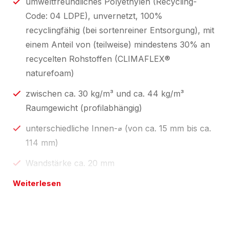
umweltfreundliches Polyethylen (Recycling-
Code: 04 LDPE), unvernetzt, 100%
recyclingfähig (bei sortenreiner Entsorgung), mit
einem Anteil von (teilweise) mindestens 30% an
recycelten Rohstoffen (CLIMAFLEX®
naturefoam)
zwischen ca. 30 kg/m³ und ca. 44 kg/m³
Raumgewicht (profilabhängig)
unterschiedliche Innen-⌀ (von ca. 15 mm bis ca.
114 mm)
Wandstärke ca. 20 mm
Weiterlesen
in Ausführung "Preslit" (längs angeschlitzt)
Standardlängen 1 m und 2 m, zum
Selbstablängen;