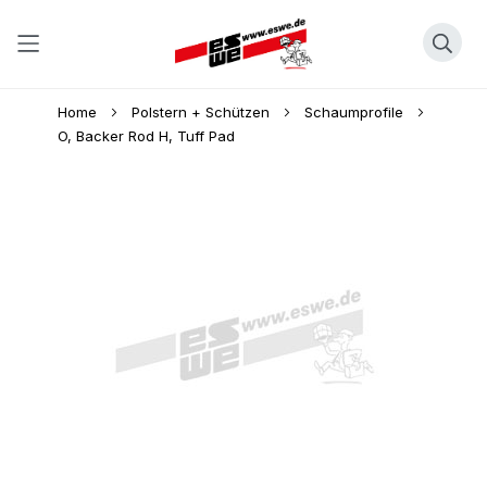
Direkt
Home
Polstern + Schützen
Schaumprofile
zum
O, Backer Rod H, Tuff Pad
Inhalt
Skip
to
the
end
of
the
images
gallery