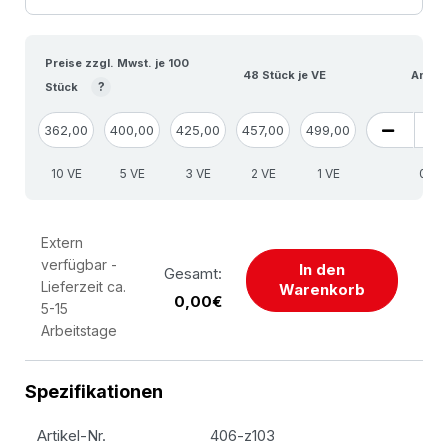
Preise zzgl. Mwst. je 100
48 Stück je VE
Anzah
?
Stück
362,00
400,00
425,00
457,00
499,00
10 VE
5 VE
3 VE
2 VE
1 VE
Extern
verfügbar -
In den
Gesamt:
Lieferzeit ca.
Warenkorb
0,00€
5-15
Arbeitstage
Spezifikationen
Artikel-Nr.
406-z103