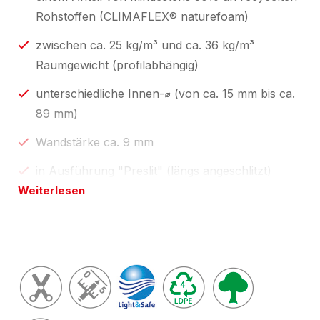
Rohstoffen (CLIMAFLEX® naturefoam)
zwischen ca. 25 kg/m³ und ca. 36 kg/m³
Raumgewicht (profilabhängig)
unterschiedliche Innen-⌀ (von ca. 15 mm bis ca.
89 mm)
Wandstärke ca. 9 mm
in Ausführung "Preslit" (längs angeschlitzt)
Weiterlesen
Standardlängen 1 m und 2 m, zum
Selbstablängen;
individuelle Profillängen über unseren
Konfektionsservice "
made by eswe
".
Länge(n) wie in Preistabelle unten oder
zugeschnitten auf Ihre Wunschlänge; Toleranzen