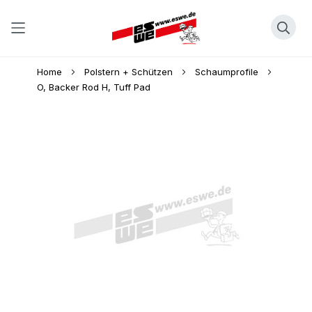
Direkt
Home
Polstern + Schützen
Schaumprofile
zum
O, Backer Rod H, Tuff Pad
Inhalt
Skip
to
the
end
of
the
images
gallery