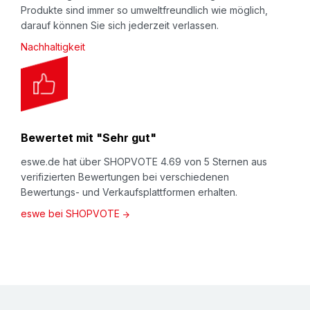
Produkte sind immer so umweltfreundlich wie möglich,
oder bruchempfindlichen Teilen beim Lagern oder
darauf können Sie sich jederzeit verlassen.
Transport (innerbetrieblich oder beim Versand).
Nachhaltigkeit
Ausführung "pre-slit", d.h. Schaumprofile sind
längs mit einer "Sollbruchstelle" ausgerüstet, an der
das Profil einmalig, komplett geöffnet werden kann.
Damit auch bestens geeigenet als Kantenschutz, da
sehr guter Halt durch natürliche Klemmkraft.
Bewertet mit "Sehr gut"
Meterware zum Selbstablängen - Kostengünstig
eswe.de hat über SHOPVOTE 4.69 von 5 Sternen aus
und Wiederverwendbar.
verifizierten Bewertungen bei verschiedenen
Bewertungs- und Verkaufsplattformen erhalten.
eswe bei SHOPVOTE