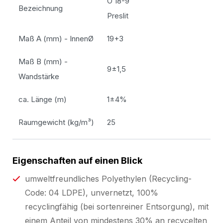
O 18-9
Bezeichnung
Preslit
Maß A (mm) - InnenØ
19+3
Maß B (mm) -
9±1,5
Wandstärke
ca. Länge (m)
1±4%
Raumgewicht (kg/m³)
25
Eigenschaften auf einen Blick
umweltfreundliches Polyethylen (Recycling-
Code: 04 LDPE), unvernetzt, 100%
recyclingfähig (bei sortenreiner Entsorgung), mit
einem Anteil von mindestens 30% an recycelten