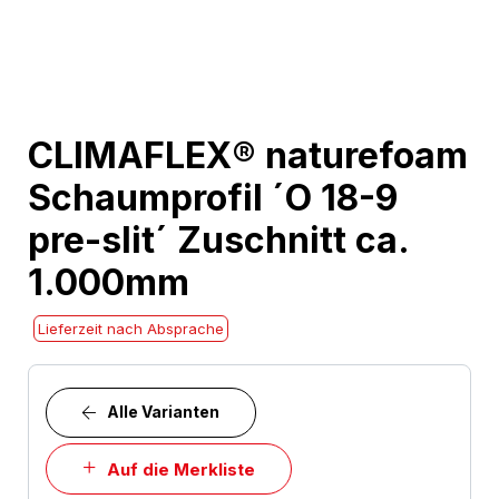
Skip
CLIMAFLEX® naturefoam
to
Schaumprofil ´O 18-9
the
beginning
pre-slit´ Zuschnitt ca.
of
1.000mm
the
images
Lieferzeit nach Absprache
gallery
Alle Varianten
Auf die Merkliste