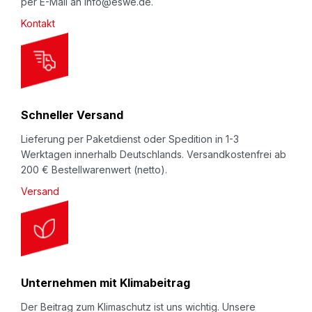
per E-Mail an info@eswe.de.
l
mit bestimmten Mindestmengen und Lieferzeiten
Kontakt
e
verbunden ist.
t
Unter
Konfektionsservice
bzw.
Team
t
Sonderlösung
zeigen wir Ihnen einige Beispiele
e
kundenindividueller, praxisbewährter Lösungen. Wir
r
Schneller Versand
beraten Sie gerne und freuen uns auf Ihren
:
Lieferung per Paketdienst oder Spedition in 1-3
Anruf:
+49 (0) 7045 / 9620-0
bzw. Ihre E-
Werktagen innerhalb Deutschlands. Versandkostenfrei ab
Mail:
nomapack@eswe.de
200 € Bestellwarenwert (netto).
Versand
Beachten Sie auch unseren Video-Kanal
auf
YouTube.eswe.de
.
Beschreibung
Schaumprofil
NOMAPACK®
„O pre-slit”
(in
Unternehmen mit Klimabeitrag
Längsrichtung angeschlitzt): Zum Schutz von i.d.R.
Der Beitrag zum Klimaschutz ist uns wichtig. Unsere
runden bzw. zylindrischen, hochwertigen, kratz-