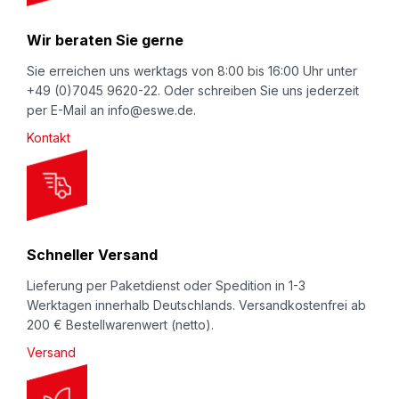
N
Wir beraten Sie gerne
e
w
Sie erreichen uns werktags von 8:00 bis 16:00 Uhr unter
+49 (0)7045 9620-22. Oder schreiben Sie uns jederzeit
s
per E-Mail an info@eswe.de.
l
Kontakt
e
t
t
e
r
Schneller Versand
:
Lieferung per Paketdienst oder Spedition in 1-3
Werktagen innerhalb Deutschlands. Versandkostenfrei ab
200 € Bestellwarenwert (netto).
Versand