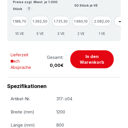
Preise zzgl. Mwst. je 1.000
50 Stück je VE
?
Stück
1.188,70
1.392,50
1.731,30
1.960,10
2.082,00
10 VE
5 VE
3 VE
2 VE
1 VE
Lieferzeit
In den
Gesamt:
nach
Warenkorb
0,00€
Absprache
Spezifikationen
Artikel-Nr.
317-z04
Breite (mm)
1200
Länge (mm)
800