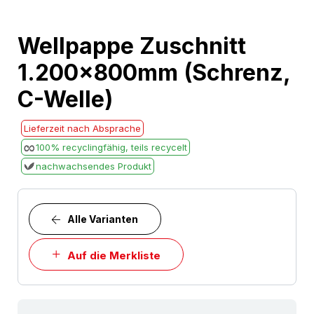
Skip
Wellpappe Zuschnitt
to
1.200x800mm (Schrenz,
the
beginning
C-Welle)
of
the
Lieferzeit nach Absprache
images
100% recyclingfähig, teils recycelt
gallery
nachwachsendes Produkt
Alle Varianten
Auf die Merkliste