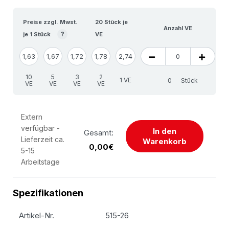
Preise zzgl. Mwst.
20 Stück je
Anzahl VE
?
je 1 Stück
VE
1,63
1,67
1,72
1,78
2,74
10
5
3
2
1 VE
Stück
VE
VE
VE
VE
Extern
verfügbar -
In den
Gesamt:
Lieferzeit ca.
Warenkorb
0,00€
5-15
Arbeitstage
Spezifikationen
Artikel-Nr.
515-26