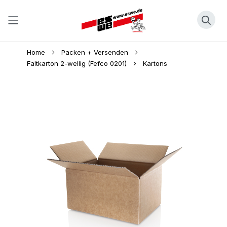
Direkt
Home
Packen + Versenden
zum
Faltkarton 2-wellig (Fefco 0201)
Kartons
Inhalt
Skip
to
the
end
of
the
images
gallery