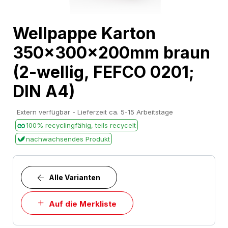
Skip
Wellpappe Karton
to
350x300x200mm braun
the
beginning
(2-wellig, FEFCO 0201;
of
DIN A4)
the
images
Extern verfügbar - Lieferzeit ca. 5-15 Arbeitstage
gallery
100% recyclingfähig, teils recycelt
nachwachsendes Produkt
Alle Varianten
Auf die Merkliste