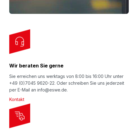
Deckelklappen).
f
o
r
O
u
r
N
Wir beraten Sie gerne
e
w
Sie erreichen uns werktags von 8:00 bis 16:00 Uhr unter
+49 (0)7045 9620-22. Oder schreiben Sie uns jederzeit
s
per E-Mail an info@eswe.de.
l
Kontakt
e
t
t
e
r