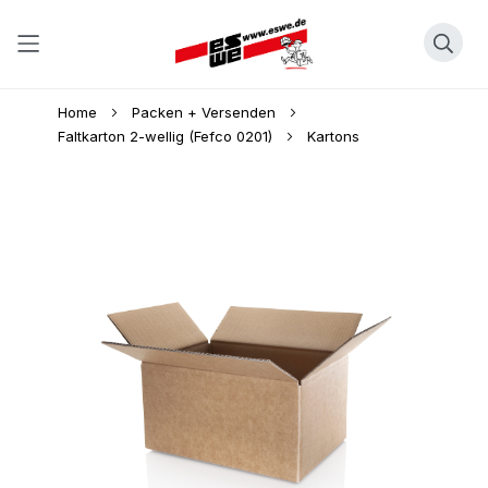
Direkt
Home
Packen + Versenden
zum
Faltkarton 2-wellig (Fefco 0201)
Kartons
Inhalt
Skip
to
the
end
of
the
images
gallery