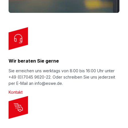
Deckelklappen).
f
o
r
O
u
r
N
Wir beraten Sie gerne
e
w
Sie erreichen uns werktags von 8:00 bis 16:00 Uhr unter
+49 (0)7045 9620-22. Oder schreiben Sie uns jederzeit
s
per E-Mail an info@eswe.de.
l
Kontakt
e
t
t
e
r