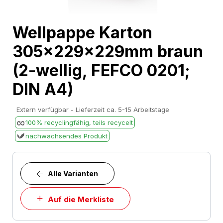
Skip
Wellpappe Karton
to
305x229x229mm braun
the
beginning
(2-wellig, FEFCO 0201;
of
DIN A4)
the
images
Extern verfügbar - Lieferzeit ca. 5-15 Arbeitstage
gallery
100% recyclingfähig, teils recycelt
nachwachsendes Produkt
Alle Varianten
Auf die Merkliste