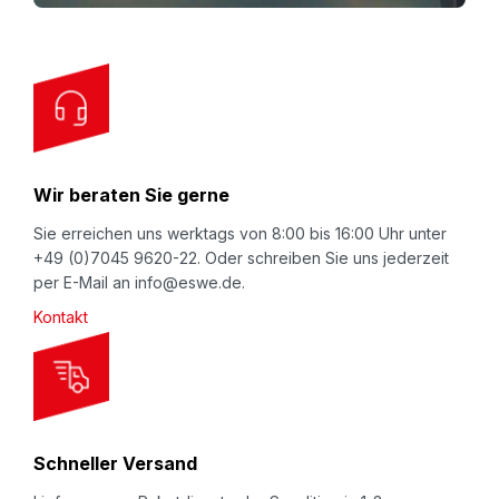
o
r
O
u
r
N
Wir beraten Sie gerne
e
w
Sie erreichen uns werktags von 8:00 bis 16:00 Uhr unter
+49 (0)7045 9620-22. Oder schreiben Sie uns jederzeit
s
per E-Mail an info@eswe.de.
l
Kontakt
e
t
t
e
r
Schneller Versand
: