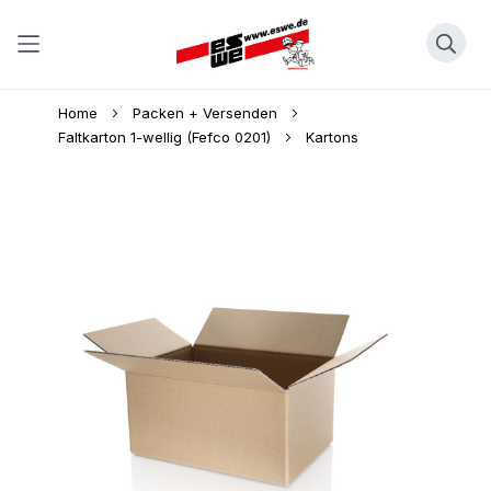
Direkt
Home
Packen + Versenden
zum
Faltkarton 1-wellig (Fefco 0201)
Kartons
Inhalt
Skip
to
the
end
of
the
images
gallery