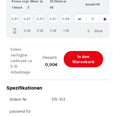
Preise zzgl. Mwst. je
25 Stück je
Anzahl VE
?
1 Stück
VE
0,41
0,47
0,53
0,67
0,84
10
5 VE
3 VE
2 VE
1 VE
Stück
VE
Extern
verfügbar -
In den
Gesamt:
Lieferzeit ca.
Warenkorb
0,00€
5-15
Arbeitstage
Spezifikationen
Artikel-Nr.
515-103
passend für