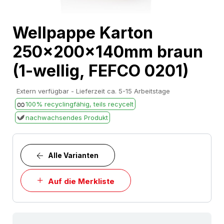
Skip
Wellpappe Karton
to
250x200x140mm braun
the
beginning
(1-wellig, FEFCO 0201)
of
the
Extern verfügbar - Lieferzeit ca. 5-15 Arbeitstage
images
100% recyclingfähig, teils recycelt
gallery
nachwachsendes Produkt
Alle Varianten
Auf die Merkliste