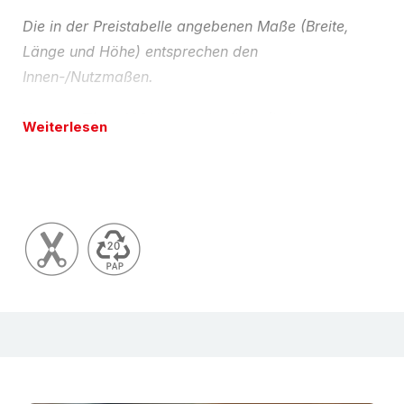
Die in der Preistabelle angebenen Maße (Breite,
Länge und Höhe) entsprechen den
Innen-/Nutzmaßen.
Umwelt-Tipp:
100% recyclingfähig (bei sortenreiner
Weiterlesen
Entsorgung) und natürlich aus Recyclingpapier.
Ökologisch sinnvoll und damit auch im Sinne des
VerpackG.
Konfektionsservice
Auf Wunsch liefern wir Ihnen gerne
auch Wellpappe-Faltkartons liefern wir Ihnen gerne
auch andere Abmessungen, Qualitäten und
Ausführungen (nach FEFCO- Katalog). Bitte
beachten Sie, dass hierfür bestimmte
Mindestmengen und Lieferzeiten erforderlich sind.