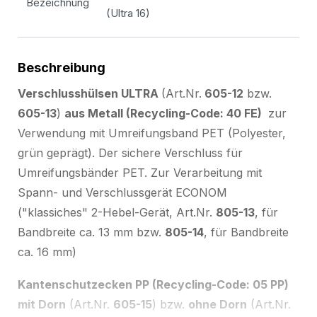
Bezeichnung
(Ultra 16)
Beschreibung
Verschlusshülsen ULTRA
(Art.Nr.
605-12
bzw.
605-13
)
aus Metall (Recycling-Code: 40 FE)
zur
Verwendung mit Umreifungsband PET (Polyester,
grün geprägt). Der sichere Verschluss für
Umreifungsbänder PET. Zur Verarbeitung mit
Spann- und Verschlussgerät ECONOM
("klassiches" 2-Hebel-Gerät, Art.Nr.
805-13
, für
Bandbreite ca. 13 mm bzw.
805-14
, für Bandbreite
ca. 16 mm)
Kantenschutzecken PP (Recycling-Code: 05 PP)
mit Dorn
(Art.Nr.
605-15
) bzw.
ohne Dorn
(Art.Nr.