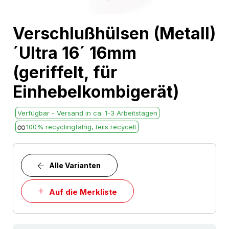
Skip
Verschlußhülsen (Metall)
to
´Ultra 16´ 16mm
the
beginning
(geriffelt, für
of
Einhebelkombigerät)
the
images
Verfügbar - Versand in ca. 1-3 Arbeitstagen
gallery
100% recyclingfähig, teils recycelt
Alle Varianten
Auf die Merkliste