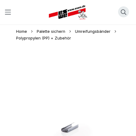
Direkt
Home
Palette sichern
Umreifungsbänder
zum
Polypropylen (PP) + Zubehör
Inhalt
Skip
to
the
end
of
the
images
gallery