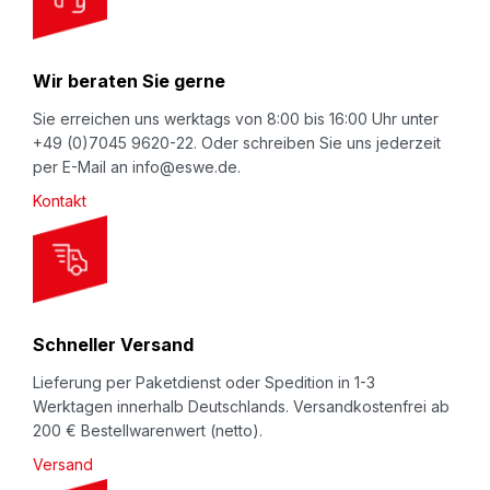
r
N
Wir beraten Sie gerne
e
w
Sie erreichen uns werktags von 8:00 bis 16:00 Uhr unter
+49 (0)7045 9620-22. Oder schreiben Sie uns jederzeit
s
per E-Mail an info@eswe.de.
l
Kontakt
e
t
t
e
r
Schneller Versand
:
Lieferung per Paketdienst oder Spedition in 1-3
Werktagen innerhalb Deutschlands. Versandkostenfrei ab
200 € Bestellwarenwert (netto).
Versand