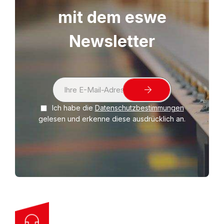
mit dem eswe
Newsletter
S
i
Ich habe die
Datenschutzbestimmungen
g
gelesen und erkenne diese ausdrücklich an.
n
U
p
f
o
r
O
u