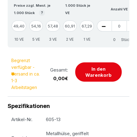
Preise zzgl. Mwst. je
1.000 Stück je
Anzahl VE
?
1.000 Stück
VE
49,40
54,16
57,48
60,91
67,29
10 VE
5 VE
3 VE
2 VE
1 VE
Stück
Begrenzt
verfügbar -
In den
Gesamt:
Versand in ca.
Warenkorb
0,00€
1-3
Arbeitstagen
Spezifikationen
Artikel-Nr.
605-13
Metallhülse, geriffelt