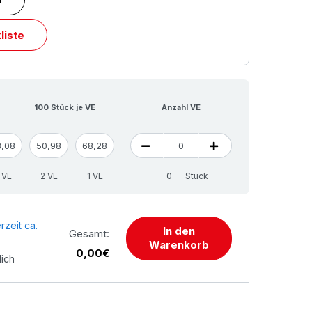
liste
100 Stück je VE
Anzahl VE
8,08
50,98
68,28
 VE
2 VE
1 VE
Stück
rzeit ca.
In den
Gesamt:
Warenkorb
0,00€
lich