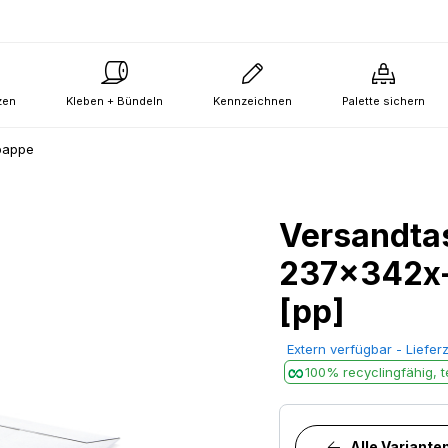
zen
Kleben + Bündeln
Kennzeichnen
Palette sichern
pappe
Versandta
237x342x-
[pp]
Extern verfügbar - Lieferz
100% recyclingfähig, te
Alle Variante