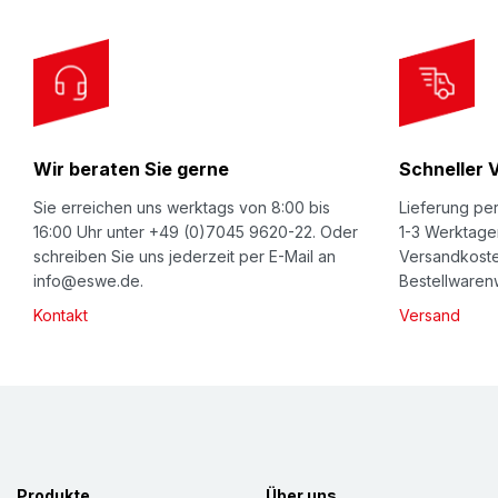
o
r
O
u
r
Wir beraten Sie gerne
Schneller 
N
e
Sie erreichen uns werktags von 8:00 bis
Lieferung per
w
16:00 Uhr unter +49 (0)7045 9620-22. Oder
1-3 Werktage
schreiben Sie uns jederzeit per E-Mail an
Versandkoste
s
info@eswe.de.
Bestellwarenw
l
Kontakt
Versand
e
t
t
e
r
:
Produkte
Über uns