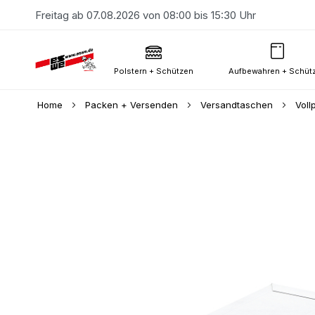
Freitag ab 07.08.2026 von 08:00 bis 15:30 Uhr
Polstern + Schützen
Aufbewahren + Schüt
Home
Packen + Versenden
Versandtaschen
Voll
Skip
to
the
end
of
the
images
gallery