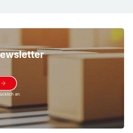
ungen teilweise auch für Versand als Groß-
250 x 353 mm) geeignet. Für den Versand von
 Zeitschriften, Bücher, Kalender, Urkunden,
n etc.
Newsletter
cklich an.