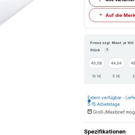
Auf die Merk
Preise zzgl. Mwst. je 100
?
Stück
40,58
44,04
4
10 VE
5 VE
3
Extern verfügbar - Liefe
5-15 Arbeitstage
Groß-/Maxibrief mög
Spezifikationen