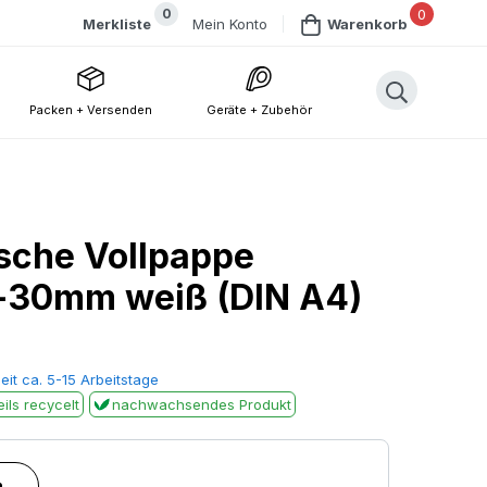
0
0
Mein Konto
Merkliste
Warenkorb
Packen + Versenden
Geräte + Zubehör
sche Vollpappe
30mm weiß (DIN A4)
eit ca. 5-15 Arbeitstage
ils recycelt
nachwachsendes Produkt
n