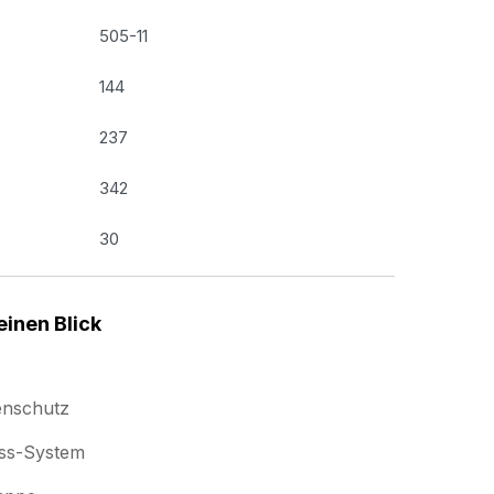
505-11
144
237
342
30
einen Blick
enschutz
uss-System