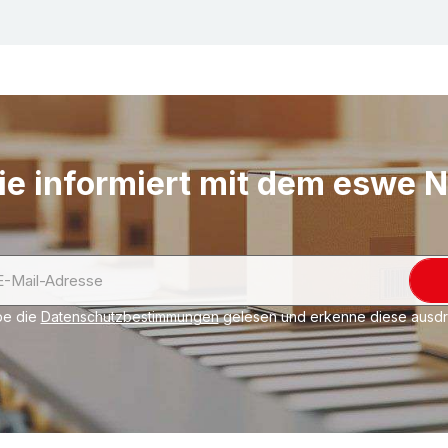
Aufreißfaden. Abmess
und Maxibrief (max. 
Katalogne, Prospekte,
Fotos, Warensendunge
ie informiert mit dem eswe 
be die
Datenschutzbestimmungen
gelesen und erkenne diese ausdrü