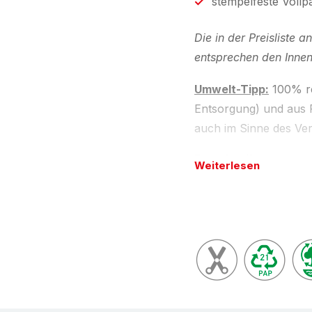
stempelfeste Voll
Die in der Preisliste
entsprechen den Inne
Umwelt-Tipp:
100% re
Entsorgung) und aus R
auch im Sinne des Ve
Beschreibung
Weiterlesen
Versandtasche aus Vol
weißer Vollpappe, Qual
zunehmender Füllhöhe
Umlaufende Kantensch
Zweifach-Verschluss-S
einfach und sicher mi
nicht). Einfaches und