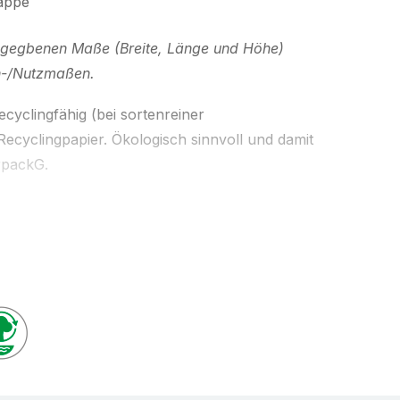
pappe
 angegbenen Maße (Breite, Länge und Höhe)
n-/Nutzmaßen.
cyclingfähig (bei sortenreiner
ecyclingpapier. Ökologisch sinnvoll und damit
rpackG.
lpappe - stabile Versandtasche aus stabiler,
ität 500 g. Variable Füllhöhe; bei
 verändert sich das Innen- und Außenmaß.
utz kombiniert mit starkem Knickschutz.
ystem: wiederverschliesbar mit Clips oder
t Selbstklebeverschluss. Stempelfest (verwischt
 sicheres Öffnen beim Empfänger durch