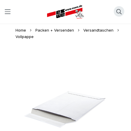
Direkt
Home
Packen + Versenden
Versandtaschen
zum
Vollpappe
Inhalt
Skip
to
the
end
of
the
images
gallery