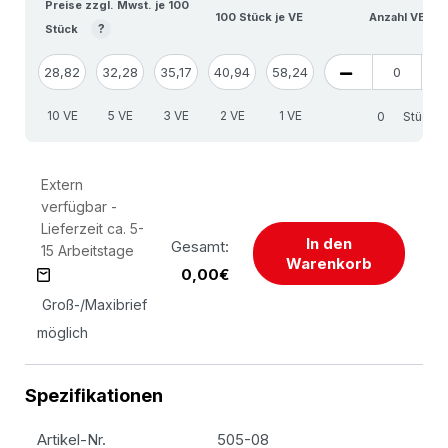
Preise zzgl. Mwst. je 100
100 Stück je VE
Anzahl VE
?
Stück
28,82
32,28
35,17
40,94
58,24
10 VE
5 VE
3 VE
2 VE
1 VE
Stück
Extern
verfügbar -
Lieferzeit ca. 5-
In den
Gesamt:
15 Arbeitstage
Warenkorb
0,00€
Groß-/Maxibrief
möglich
Spezifikationen
Artikel-Nr.
505-08