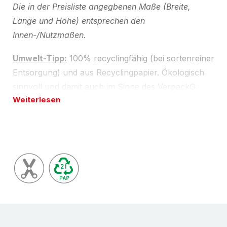
Die in der Preisliste angegbenen Maße (Breite,
Länge und Höhe) entsprechen den
Innen-/Nutzmaßen.
Umwelt-Tipp:
100% recyclingfähig (bei sortenreiner
Entsorgung) und aus Recyclingpapier. Ökologisch
sinnvoll und damit auch im Sinne des VerpackG.
Weiterlesen
Beschreibung
Versandtasche aus Vollpappe - stabile
Versandtasche aus stabiler, weißer Vollpappe,
Qualität 500 g. Variable Füllhöhe; bei zunehmender
Füllhöhe verändert sich das Innen- und Außenmaß.
Umlaufende Kantenschutz kombiniert mit starkem
Knickschutz. Zweifach-Verschluss-System:
wiederverschliesbar mit Clips oder einfach und