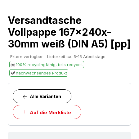
Skip
Versandtasche
to
Vollpappe 167x240x-
the
beginning
30mm weiß (DIN A5) [pp]
of
the
Extern verfügbar - Lieferzeit ca. 5-15 Arbeitstage
images
100% recyclingfähig, teils recycelt
gallery
nachwachsendes Produkt
Alle Varianten
Auf die Merkliste