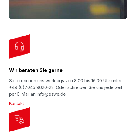
p
f
o
r
O
u
r
N
Wir beraten Sie gerne
e
w
Sie erreichen uns werktags von 8:00 bis 16:00 Uhr unter
+49 (0)7045 9620-22. Oder schreiben Sie uns jederzeit
s
per E-Mail an info@eswe.de.
l
Kontakt
e
t
t
e