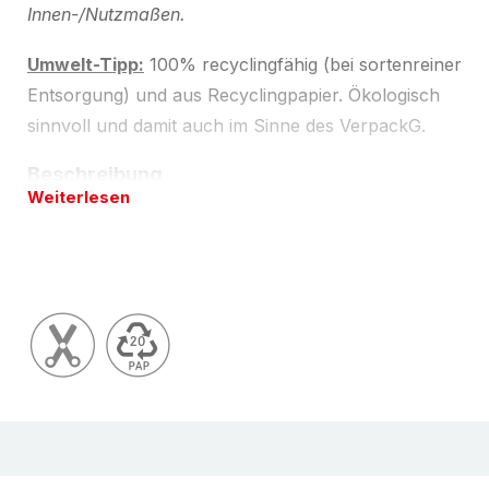
Innen-/Nutzmaßen.
Umwelt-Tipp:
100% recyclingfähig (bei sortenreiner
Entsorgung) und aus Recyclingpapier. Ökologisch
sinnvoll und damit auch im Sinne des VerpackG.
Beschreibung
Weiterlesen
Versandtasche aus Wellpappe, Micowelle. Stabile
Versandtasche aus stabiler, (meißt brauner)
Wellpappe. Variable Füllhöhe; bei zunehmender
Füllhöhe verändert sich das Innen- und Außenmaß.
Umlaufende Kantenschutz kombiniert mit starkem
Knickschutz. Zweifach-Verschluss-System:
wiederverschliesbar mit Clips oder einfach und
sicher mit Selbstklebeverschluss. Einfaches und
sicheres Öffnen beim Empfänger durch