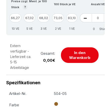
Preise zzgl. Mwst. je 100
100 Stück je VE
Anzahl VE
?
Stück
66,27
67,02
68,02
73,05
83,10
10 VE
5 VE
3 VE
2 VE
1 VE
Stück
Extern
verfügbar -
In den
Gesamt:
Lieferzeit ca.
Warenkorb
0,00€
5-15
Arbeitstage
Spezifikationen
Artikel-Nr.
504-05
Farbe