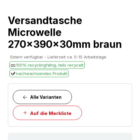
Skip
Versandtasche
to
Microwelle
the
beginning
270x390x30mm braun
of
the
Extern verfügbar - Lieferzeit ca. 5-15 Arbeitstage
images
100% recyclingfähig, teils recycelt
gallery
nachwachsendes Produkt
Alle Varianten
Auf die Merkliste