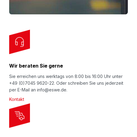
f
o
r
O
u
r
N
Wir beraten Sie gerne
e
w
Sie erreichen uns werktags von 8:00 bis 16:00 Uhr unter
+49 (0)7045 9620-22. Oder schreiben Sie uns jederzeit
s
per E-Mail an info@eswe.de.
l
Kontakt
e
t
t
e
r