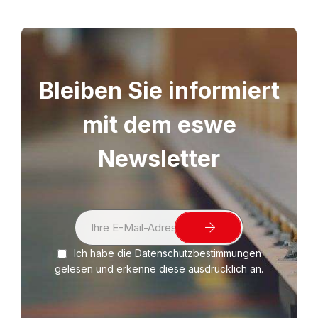
Aufreißfaden. Abmessungen teilweise auch für
Versand als Groß- und Maxibrief (max. 250 x 353
mm) geeignet. Für den Versand von Katalogen,
Prospekte, Zeitschriften, Bücher, Kalender,
Urkunden, Fotos, Warensendungen etc.
Bleiben Sie informiert
mit dem eswe
Newsletter
S
i
Ich habe die
Datenschutzbestimmungen
g
gelesen und erkenne diese ausdrücklich an.
n
U
p