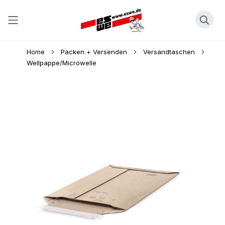
Direkt
Home
Packen + Versenden
Versandtaschen
zum
Wellpappe/Microwelle
Inhalt
Skip
to
the
end
of
the
images
gallery