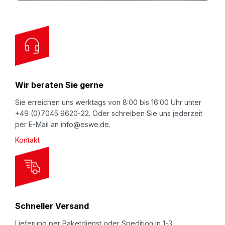
o
r
O
u
r
N
Wir beraten Sie gerne
e
w
Sie erreichen uns werktags von 8:00 bis 16:00 Uhr unter
+49 (0)7045 9620-22. Oder schreiben Sie uns jederzeit
s
per E-Mail an info@eswe.de.
l
Kontakt
e
t
t
e
r
Schneller Versand
:
Lieferung per Paketdienst oder Spedition in 1-3