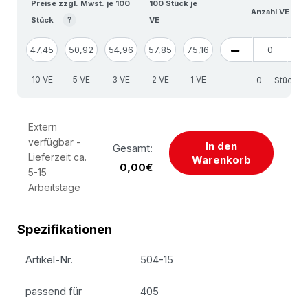
Preise zzgl. Mwst. je 100
100 Stück je
Anzahl VE
?
Stück
VE
47,45
50,92
54,96
57,85
75,16
10 VE
5 VE
3 VE
2 VE
1 VE
Stück
Extern
verfügbar -
In den
Gesamt:
Lieferzeit ca.
Warenkorb
0,00€
5-15
Arbeitstage
Spezifikationen
Artikel-Nr.
504-15
passend für
405