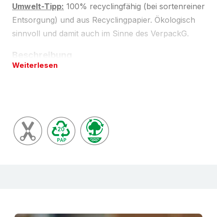
Umwelt-Tipp:
100% recyclingfähig (bei sortenreiner
Entsorgung) und aus Recyclingpapier. Ökologisch
sinnvoll und damit auch im Sinne des VerpackG.
Beschreibung
Weiterlesen
Versandtasche aus Wellpappe, Micowelle. Stabile
Versandtasche aus stabiler, (meißt brauner)
Wellpappe. Variable Füllhöhe; bei zunehmender
Füllhöhe verändert sich das Innen- und Außenmaß.
Umlaufende Kantenschutz kombiniert mit starkem
Knickschutz. Zweifach-Verschluss-System:
wiederverschliesbar mit Clips oder einfach und
sicher mit Selbstklebeverschluss. Einfaches und
sicheres Öffnen beim Empfänger durch
Aufreißfaden. Abmessungen teilweise auch für
Versand als Groß- und Maxibrief (max. 250 x 353