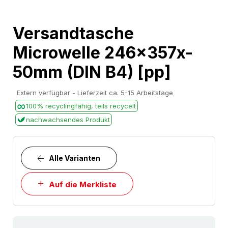
Skip
Versandtasche
to
Microwelle 246x357x-
the
beginning
50mm (DIN B4) [pp]
of
the
Extern verfügbar - Lieferzeit ca. 5-15 Arbeitstage
images
100% recyclingfähig, teils recycelt
gallery
nachwachsendes Produkt
Alle Varianten
Auf die Merkliste