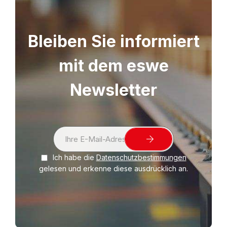
mm) geeignet. Für den Versand von Katalogen,
Prospekte, Zeitschriften, Bücher, Kalender,
Urkunden, Fotos, Warensendungen etc.
Bleiben Sie informiert
mit dem eswe
Newsletter
S
i
Ich habe die
Datenschutzbestimmungen
g
gelesen und erkenne diese ausdrücklich an.
n
U
p
f