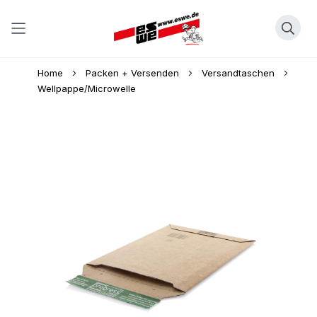
Direkt
Home
Packen + Versenden
Versandtaschen
zum
Wellpappe/Microwelle
Inhalt
Skip
to
the
end
of
the
images
gallery