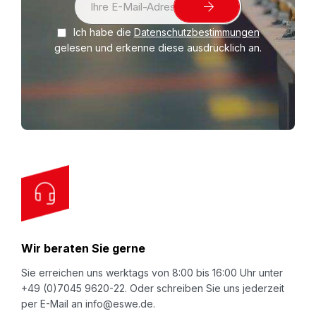
i
Ich habe die
Datenschutzbestimmungen
g
gelesen und erkenne diese ausdrücklich an.
n
U
p
f
o
r
O
u
r
N
Wir beraten Sie gerne
e
w
Sie erreichen uns werktags von 8:00 bis 16:00 Uhr unter
+49 (0)7045 9620-22. Oder schreiben Sie uns jederzeit
s
per E-Mail an info@eswe.de.
l