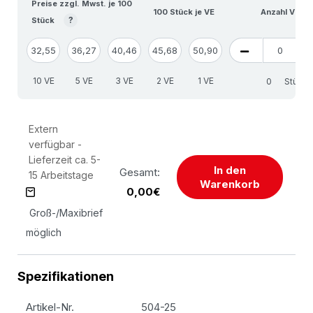
Preise zzgl. Mwst. je 100
100 Stück je VE
Anzahl VE
?
Stück
32,55
36,27
40,46
45,68
50,90
10 VE
5 VE
3 VE
2 VE
1 VE
Stück
Extern
verfügbar -
Lieferzeit ca. 5-
In den
Gesamt:
15 Arbeitstage
Warenkorb
0,00€
Groß-/Maxibrief
möglich
Spezifikationen
Artikel-Nr.
504-25