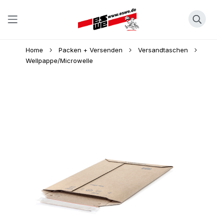
Direkt
Home
Packen + Versenden
Versandtaschen
zum
Wellpappe/Microwelle
Inhalt
Skip
to
the
end
of
the
images
gallery