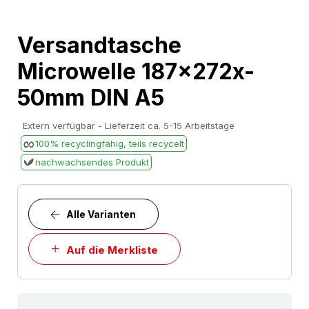
Skip
Versandtasche
to
Microwelle 187x272x-
the
beginning
50mm DIN A5
of
the
Extern verfügbar - Lieferzeit ca. 5-15 Arbeitstage
images
100% recyclingfähig, teils recycelt
gallery
nachwachsendes Produkt
Alle Varianten
Auf die Merkliste