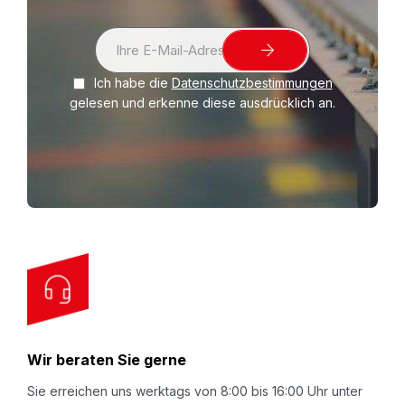
S
i
Ich habe die
Datenschutzbestimmungen
g
gelesen und erkenne diese ausdrücklich an.
n
U
p
f
o
r
O
u
r
N
Wir beraten Sie gerne
e
w
Sie erreichen uns werktags von 8:00 bis 16:00 Uhr unter