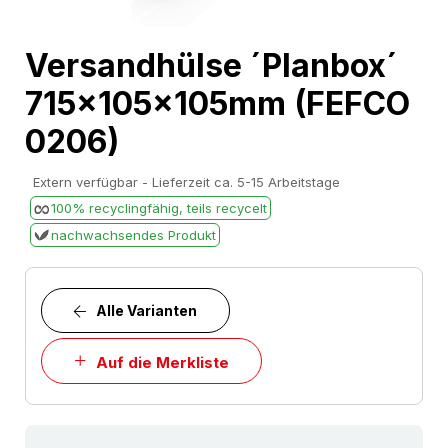
Skip
Versandhülse ´Planbox´
to
715x105x105mm (FEFCO
the
beginning
0206)
of
the
Extern verfügbar - Lieferzeit ca. 5-15 Arbeitstage
images
100% recyclingfähig, teils recycelt
gallery
nachwachsendes Produkt
Alle Varianten
Auf die Merkliste