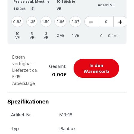
Preise zzgl. Mwst. je
10 Stück je
Anzahl VE
?
1 Stück
VE
0,83
1,35
1,50
2,66
2,97
10
5
3
2 VE
1 VE
Stück
VE
VE
VE
Extern
verfügbar -
In den
Gesamt:
Lieferzeit ca.
Warenkorb
0,00€
5-15
Arbeitstage
Spezifikationen
Artikel-Nr.
513-18
Typ
Planbox