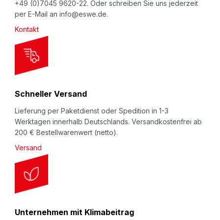
+49 (0)7045 9620-22. Oder schreiben Sie uns jederzeit
s
per E-Mail an info@eswe.de.
l
Kontakt
e
t
t
e
r
Schneller Versand
:
Lieferung per Paketdienst oder Spedition in 1-3
Werktagen innerhalb Deutschlands. Versandkostenfrei ab
200 € Bestellwarenwert (netto).
Versand
Unternehmen mit Klimabeitrag