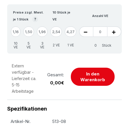
Preise zzgl. Mwst.
10 Stück je
Anzahl VE
?
je 1 Stück
VE
1,16
1,50
1,96
2,54
4,27
10
5
3
2 VE
1 VE
Stück
VE
VE
VE
Extern
verfügbar -
In den
Gesamt:
Lieferzeit ca.
Warenkorb
0,00€
5-15
Arbeitstage
Spezifikationen
Artikel-Nr.
513-08