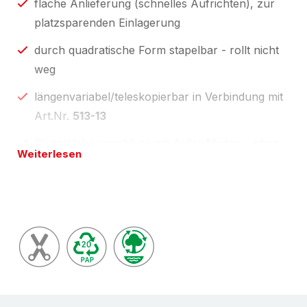
flache Anlieferung (schnelles Aufrichten), zur
platzsparenden Einlagerung
durch quadratische Form stapelbar - rollt nicht
weg
längenvariabel/teleskopierbar in Verbindung mit
Art.Nr.
513-13
Slebstklebeverschluss mit Aufreißfaden - ohne
Weiterlesen
zusätzliches Klebeband versandfertig
Die in der Preistabelle angebenen Maße (Breite,
Länge und Höhe) entsprechen den
Innen-/Nutzmaßen.
Umwelt-Tipp:
100% recyclingfähig (bei sortenreiner
Entsorgung) und natürlich aus Recyclingpapier.
Ökologisch sinnvoll und damit auch im Sinne des