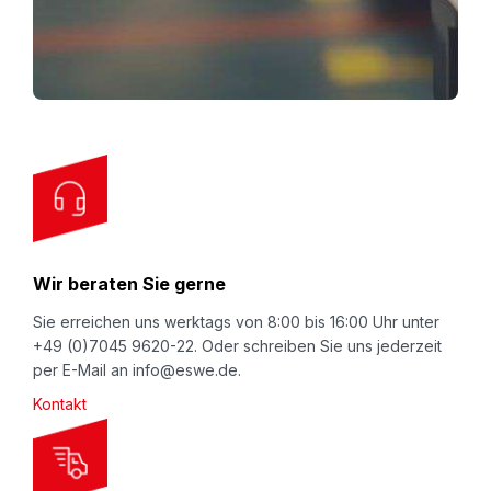
U
stoßend.
p
f
o
r
O
u
r
N
Wir beraten Sie gerne
e
w
Sie erreichen uns werktags von 8:00 bis 16:00 Uhr unter
+49 (0)7045 9620-22. Oder schreiben Sie uns jederzeit
s
per E-Mail an info@eswe.de.
l
Kontakt
e
t
t