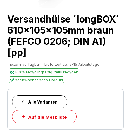
Skip
Versandhülse ´longBOX´
to
610x105x105mm braun
the
beginning
(FEFCO 0206; DIN A1)
of
[pp]
the
images
Extern verfügbar - Lieferzeit ca. 5-15 Arbeitstage
gallery
100% recyclingfähig, teils recycelt
nachwachsendes Produkt
Alle Varianten
Auf die Merkliste