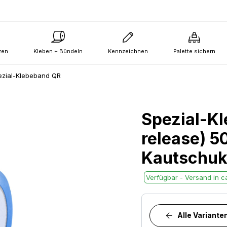
zen
Kleben + Bündeln
Kennzeichnen
Palette sichern
ezial-Klebeband QR
Spezial-Kl
release) 
Kautschuk
Verfügbar - Versand in ca
Alle Variante