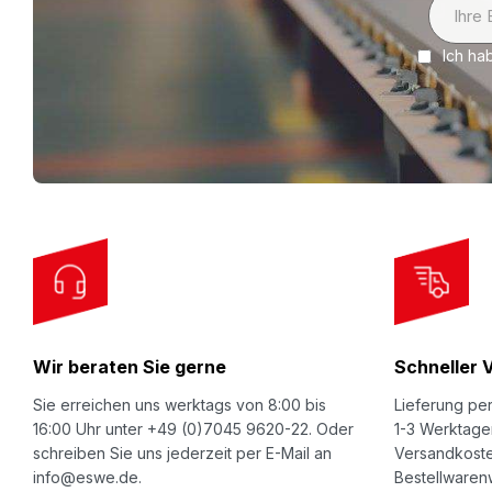
i
Ich ha
g
n
U
p
f
o
r
O
u
r
Wir beraten Sie gerne
Schneller 
N
e
Sie erreichen uns werktags von 8:00 bis
Lieferung per
w
16:00 Uhr unter +49 (0)7045 9620-22. Oder
1-3 Werktage
schreiben Sie uns jederzeit per E-Mail an
Versandkoste
s
info@eswe.de.
Bestellwarenw
l