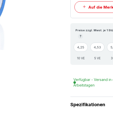
Auf die Merk
Preise zzgl. Mwst. je 1 St
?
4,25
4,53
5
10 VE
5 VE
3
Verfügbar - Versand in 
Arbeitstagen
Spezifikationen