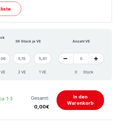
liste
ück
36 Stück je VE
Anzahl VE
,06
5,15
5,41
 VE
2 VE
1 VE
Stück
In den
Gesamt:
ca. 1-3
Warenkorb
0,00€