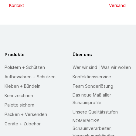
Kontakt
Versand
e
t
t
e
r
:
Produkte
Über uns
Polstern + Schützen
Wer wir sind | Was wir wollen
Aufbewahren + Schützen
Konfektionsservice
Kleben + Bündeln
Team Sonderlösung
Das neue Maß aller
Kennzeichnen
Schaumprofile
Palette sichern
Unsere Qualitätsstufen
Packen + Versenden
NOMAPACK®
Geräte + Zubehör
Schaumverarbeiter,
Verpackungshändler