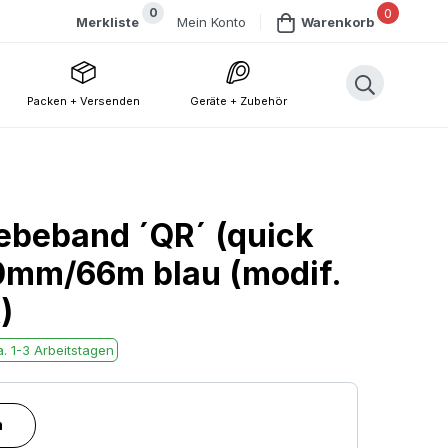
0
0
Mein Konto
Merkliste
Warenkorb
Packen + Versenden
Geräte + Zubehör
ebeband ´QR´ (quick
50mm/66m blau (modif.
)
. 1-3 Arbeitstagen
n