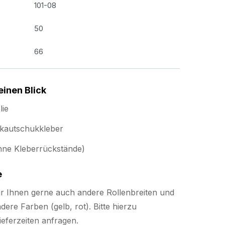
101-08
50
66
einen Blick
lie
rkautschukkleber
hne Kleberrückstände)
e
ir Ihnen gerne auch andere Rollenbreiten und
ere Farben (gelb, rot). Bitte hierzu
eferzeiten anfragen.