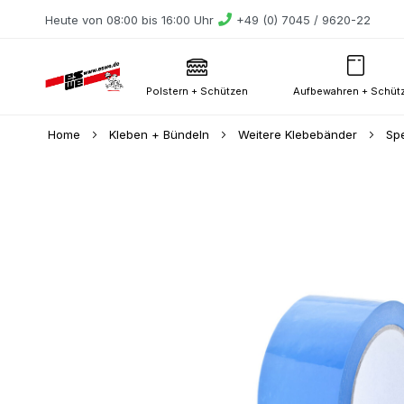
Heute von 08:00 bis 16:00 Uhr
+49 (0) 7045 / 9620-22
Polstern + Schützen
Aufbewahren + Schüt
Home
Kleben + Bündeln
Weitere Klebebänder
Sp
Skip
to
the
end
of
the
images
gallery