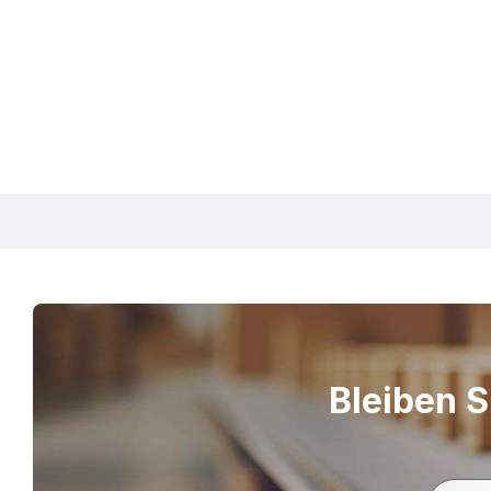
Bleiben S
S