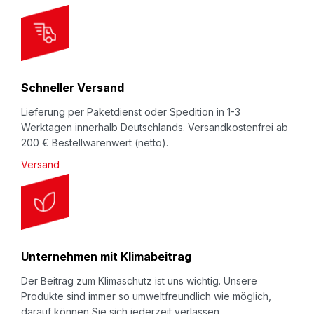
e
t
t
e
r
Schneller Versand
:
Lieferung per Paketdienst oder Spedition in 1-3
Werktagen innerhalb Deutschlands. Versandkostenfrei ab
200 € Bestellwarenwert (netto).
Versand
Unternehmen mit Klimabeitrag
Der Beitrag zum Klimaschutz ist uns wichtig. Unsere
Produkte sind immer so umweltfreundlich wie möglich,
darauf können Sie sich jederzeit verlassen.