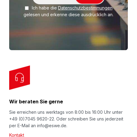
i
Ich habe die
Datenschutzbestimmungen
g
gelesen und erkenne diese ausdrücklich an.
n
U
p
f
o
r
O
u
r
N
Wir beraten Sie gerne
e
w
Sie erreichen uns werktags von 8:00 bis 16:00 Uhr unter
+49 (0)7045 9620-22. Oder schreiben Sie uns jederzeit
s
per E-Mail an info@eswe.de.
l
Kontakt