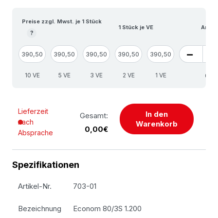
Preise zzgl. Mwst. je 1 Stück
1 Stück je VE
Anzah
?
390,50
390,50
390,50
390,50
390,50
10 VE
5 VE
3 VE
2 VE
1 VE
Lieferzeit
In den
Gesamt:
nach
Warenkorb
0,00€
Absprache
Spezifikationen
Artikel-Nr.
703-01
Bezeichnung
Econom 80/3S 1.200