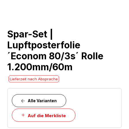
Skip
Spar-Set |
to
Lupftposterfolie
the
beginning
´Econom 80/3s´ Rolle
of
1.200mm/60m
the
images
Lieferzeit nach Absprache
gallery
Alle Varianten
Auf die Merkliste