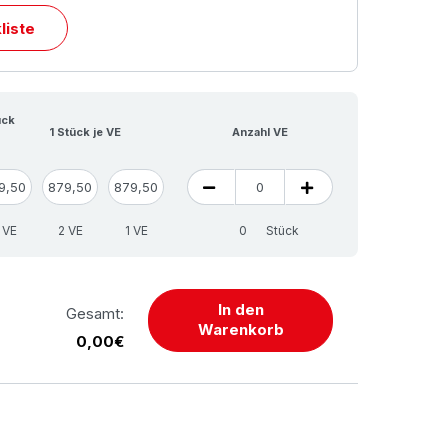
liste
ück
1 Stück je VE
Anzahl VE
9,50
879,50
879,50
 VE
2 VE
1 VE
Stück
In den
Gesamt:
Warenkorb
0,00€