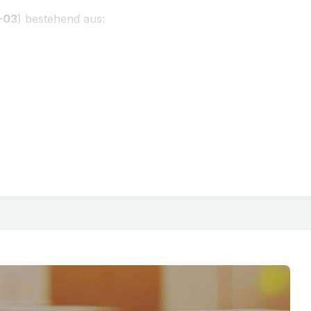
-03
) bestehend aus:
 Maschine
komplett (Art.Nr.
807-01
)
 à 2 Rollen)
AIRmove® Cushion Folie
,
m breit, 200 m lang, alle 250 mm
335-01
)
® Void'
-04
) bestehend aus:
 Maschine
komplett (Art.Nr.
807-01
)
n à 4 Rollen)
AIRmove® Void Folie
,
m breit, 200 m lang, alle 250 mm
335-02
)