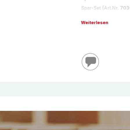
Spar-Set (Art.Nr.
703
1 Stück
AIRmove®
Weiterlesen
6 Rollen (3 Karton
transparent, 400 m
perforiert (Art.Nr.
Spar-Set 'AIRmove
Spar-Set (Art.Nr.
703
1 Stück
AIRmove®
12 Rollen (3 Karto
transparent, 200 m
perforiert (Art.Nr.