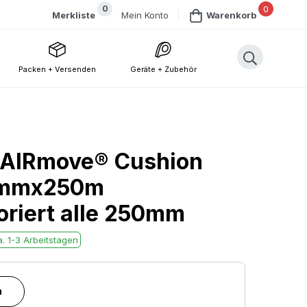
0
0
Mein Konto
Merkliste
Warenkorb
Packen + Versenden
Geräte + Zubehör
| AIRmove® Cushion
00mmx250m
oriert alle 250mm
. 1-3 Arbeitstagen
n