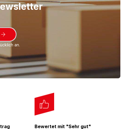
Newsletter
e
ir Ihnen gerne auch andere Kombinationen aus
nd Verarbeitungsgerät als
Spar-Set 3+1
.
cklich an.
trag
Bewertet mit "Sehr gut"