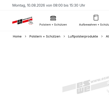
Montag, 10.08.2026 von 08:00 bis 15:30 Uhr
Polstern + Schützen
Aufbewahren + Schüt
Home
Polstern + Schützen
Luftpolsterprodukte
A
Skip
to
the
end
of
the
images
gallery