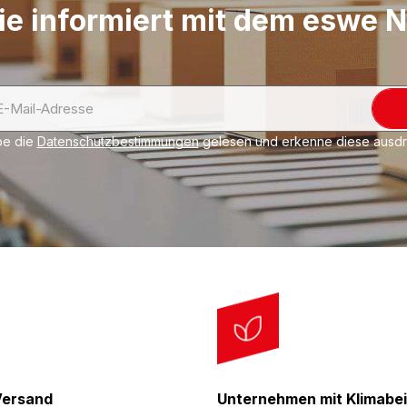
ie informiert mit dem eswe 
Konfektionsservic
Auf Wunsch liefern w
Verbrauchsmaterial u
be die
Datenschutzbestimmungen
gelesen und erkenne diese ausdrü
Versand
Unternehmen mit Klimabei