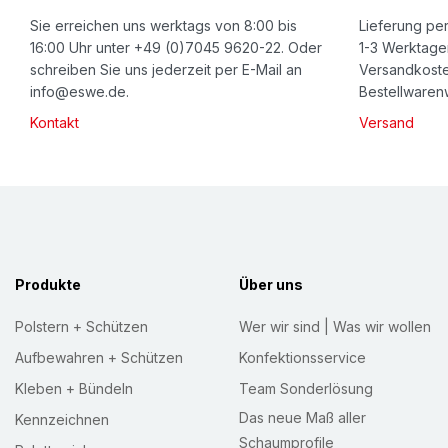
e
Sie erreichen uns werktags von 8:00 bis
Lieferung per
w
16:00 Uhr unter +49 (0)7045 9620-22. Oder
1-3 Werktage
schreiben Sie uns jederzeit per E-Mail an
Versandkoste
s
info@eswe.de.
Bestellwarenw
l
Kontakt
Versand
e
t
t
e
r
:
Produkte
Über uns
Polstern + Schützen
Wer wir sind | Was wir wollen
Aufbewahren + Schützen
Konfektionsservice
Kleben + Bündeln
Team Sonderlösung
Das neue Maß aller
Kennzeichnen
Schaumprofile