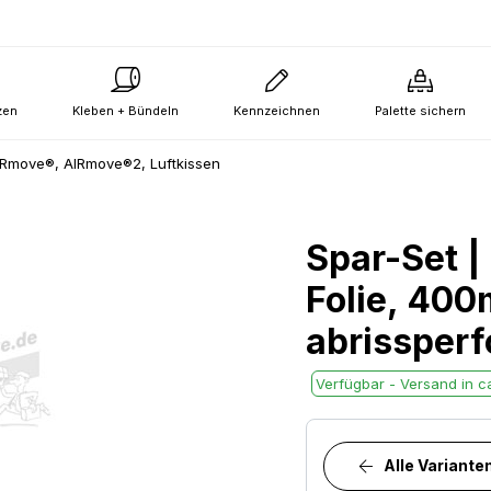
zen
Kleben + Bündeln
Kennzeichnen
Palette sichern
IRmove®, AIRmove®2, Luftkissen
Spar-Set 
Folie, 4
abrissperf
Verfügbar - Versand in ca
Alle Variante