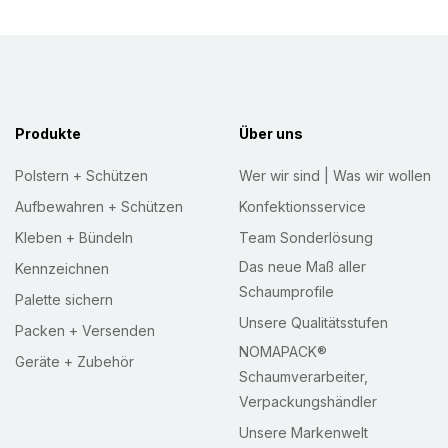
t
t
e
r
:
Produkte
Über uns
Polstern + Schützen
Wer wir sind | Was wir wollen
Aufbewahren + Schützen
Konfektionsservice
Kleben + Bündeln
Team Sonderlösung
Das neue Maß aller
Kennzeichnen
Schaumprofile
Palette sichern
Unsere Qualitätsstufen
Packen + Versenden
NOMAPACK®
Geräte + Zubehör
Schaumverarbeiter,
Verpackungshändler
Unsere Markenwelt