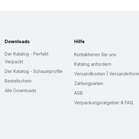
Sicherheitsstufe 
Vollautomatischer Kli
Sobald die Klinge das 
Downloads
Hilfe
alleine in den Griff 
Der Katalog - Perfekt
Kontaktieren Sie uns
dann "sehr hohe Sich
Verpackt
Unsere folgenden Prod
Katalog anfordern
Der Katalog - Schaumprofile
SECUPRO aus:
Versandkosten | Versandinform
Bestellschein
Zahlungsarten
Sicherheitsmesser
SE
Alle Downloads
AGB
Handling - von allen S
Verpackungsratgeber & FAQ
Schnitttiefe 16 mm.
Ei
Klebeband, Kunststoffu
passenden Ersatzklin
10 Stück. Hersteller
P