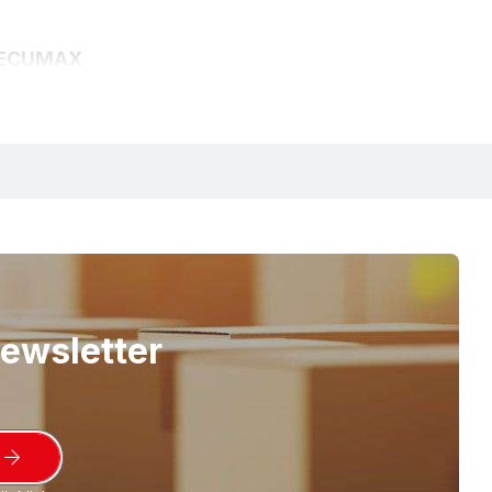
 SECUMAX
nge: Die Klinge ist von Mensch und Ware
utet ein Höchstmaß an Sicherheit. Vor
 und Warenbeschädigungen.
ukte zeichnet die Sicherheitsklasse
MARTOR
SECUMAX 145
(Art.Nr.
808-01
):
arke Performance. Extrem leichtes Einweg-
in1 Klingenkopf. Der Klingenkopf wartet mit
Newsletter
Schneiden und Einstechen. Schnitttiefe 4 mm.
ge Kartons, Folie, Klebeband,
band. Hersteller
Produkt-
,
Trainingsvideo
auf