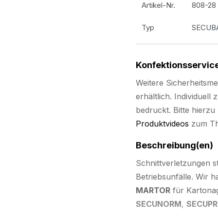
Artikel-Nr.
808-28
Typ
SECUBAS
Konfektionsservic
Weitere Sicherheitsme
erhältlich. Individuel
bedruckt. Bitte hierz
Produktvideos
zum Th
Beschreibung(en)
Schnittverletzungen st
Betriebsunfälle. Wir
MARTOR
für Kartonag
SECUNORM
,
SECUP