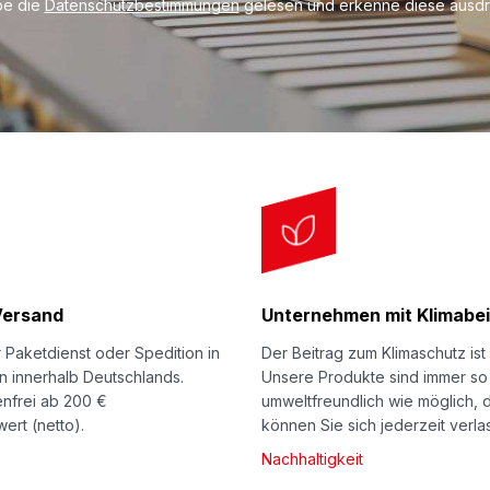
be die
Datenschutzbestimmungen
gelesen und erkenne diese ausdrü
Sicherheitsmesser 
neue Generation. Pefr
Sicherheit - der Klin
Wahl zwischen den Rit
Einsatzbereich:
1-welli
Kunststoffumreifungsba
Ersatzklingen Art.Nr.
Hersteller
Produktvid
Sicherheitsmesser 
Vielseitigkeit, Komfor
Versand
Unternehmen mit Klimabei
Klingenwechsel des 2i
 Paketdienst oder Spedition in
Der Beitrag zum Klimaschutz ist 
Einsatzbereich
: 2-wel
n innerhalb Deutschlands.
Unsere Produkte sind immer so
Kunststoffumreifungsb
nfrei ab 200 €
umweltfreundlich wie möglich, 
ert (netto).
können Sie sich jederzeit verla
Art.Nr.
808-03
im pra
Nachhaltigkeit
Produkt-
,
Trainingsvi