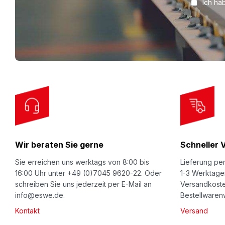
Ich ha
g
n
U
p
f
o
r
O
u
r
Wir beraten Sie gerne
Schneller 
N
e
Sie erreichen uns werktags von 8:00 bis
Lieferung per
w
16:00 Uhr unter +49 (0)7045 9620-22. Oder
1-3 Werktage
schreiben Sie uns jederzeit per E-Mail an
Versandkoste
s
info@eswe.de.
Bestellwarenw
l
Kontakt
Versand
e