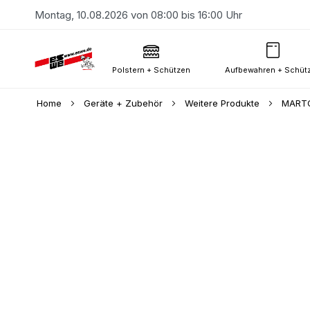
Montag, 10.08.2026 von 08:00 bis 16:00 Uhr
Polstern + Schützen
Aufbewahren + Schüt
Home
Geräte + Zubehör
Weitere Produkte
MARTO
Skip
to
the
end
of
the
images
gallery