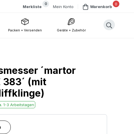
0
0
Mein Konto
Merkliste
Warenkorb
Packen + Versenden
Geräte + Zubehör
smesser ´martor
383´ (mit
iffklinge)
. 1-3 Arbeitstagen
n