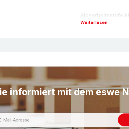
Sicherheitsstufe
Weiterlesen
Verdeckt liegende Kli
abgeschirmt. Das bede
Schnittverletzungen
Unsere folgenden Prod
SECUMAX aus:
Sicherheitsmesser 
Schlankes Format. St
Schneidwerkzeug mit 2
ie informiert mit dem eswe 
zwei Funktionen auf: 
Einsatzbereich:
1-welli
Kunststoffumreifungs
YouTube.com.