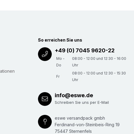
SECUPRO
ngenrückzug. Das intelligente Schneidwerkzeig.
Schneidmaterial verlässt, zieht sie sich von
So erreichen Sie uns
zurück - ganz ohne Ihr Zutun. Dass nennt man
+49 (0) 7045 9620-22
erheit".
Mo -
08:00 - 12:00 und 12:30 - 16:00
ukte zeichnet die Sicherheitsklasse
Do
Uhr
ationen
08:00 - 12:00 und 12:30 - 15:30
Fr
Uhr
CUPRO MAXISAFE
(Art.Nr.
808-12
): Perfektes
eiten. 3-Seiten-Schieber (recht, links, oben).
info@eswe.de
nsatzbereich:
3-wellige Kartons, Folie,
Schreiben Sie uns per E-Mail
mreifungsband, Textil, Filz, PVC. Die
gen Art.Nr.
808-05
im praktischen Spender à
eswe versandpack gmbh
Ferdinand-von-Steinbeis-Ring 19
roduktvideo
auf YouTube.com.
75447 Sternenfels