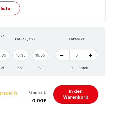
liste
ück
1 Stück je VE
Anzahl VE
6,35
16,35
16,35
 VE
2 VE
1 VE
Stück
In den
Gesamt:
ersand in
Warenkorb
0,00€