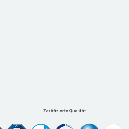
Sicherheitsmesser
SE
Zangengriffmesser mi
höchste Ansprüche. Pe
Sicherung als Extrasc
Klinge. Schnitttiefe 9
Klebeband, Kunststoff
Ersatzklingen Art.Nr.
Hersteller
Produkt-
,
T
Sicherheitsmesser
SE
Lange Klinge. Sicher a
Klingenrückzug und z
herausfahren der Klin
wellige Kartons, Foli
Zertifizierte Qualität
Gummi, Vliesstoff, Tex
808-16
im praktischen