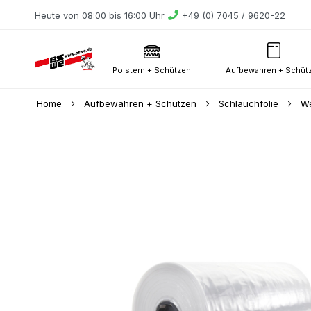
Heute von 08:00 bis 16:00 Uhr
+49 (0) 7045 / 9620-22
Polstern + Schützen
Aufbewahren + Schüt
Home
Aufbewahren + Schützen
Schlauchfolie
We
Skip
to
the
end
of
the
images
gallery