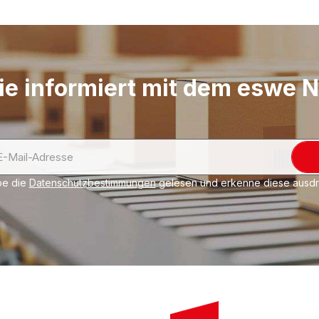
Abmessungen verfügb
ie informiert mit dem eswe 
be die
Datenschutzbestimmungen
gelesen und erkenne diese ausdrü