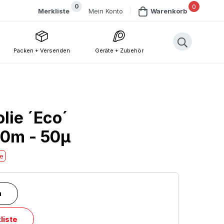
0
0
Mein Konto
Merkliste
Warenkorb
Packen + Versenden
Geräte + Zubehör
lie ´Eco´
0m - 50µ
he
n
liste