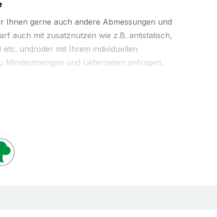
e
wir Ihnen gerne auch andere Abmessungen und
arf auch mit zusatznutzen wie z.B. antistatisch,
CI etc. und/oder mit Ihrem individuellen
zu Mindestmengen und Lieferzeiten anfragen.
ndlos-Folienverpackung von der Rolle. Schutz
 Feuchtigkeit. Vielseitig einsetzbar: Zum
n (als Einzel-, Portions- oder
Kommissionieren, Gruppieren und/oder
 Umweltfreundlich: Polyethylen (LDPE). Die
ng bei sich ändernden Produktlängen oder
terschiedlichen Qualitäten (hier
Produktlinie
rke 50 my, aber auch als Produktlinie SUPER -
und ULTRA - Folienstärke 200 my) und