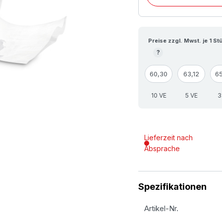
Preise zzgl. Mwst. je 1 St
?
60,30
63,12
6
10 VE
5 VE
3
Lieferzeit nach
Absprache
Spezifikationen
Artikel-Nr.