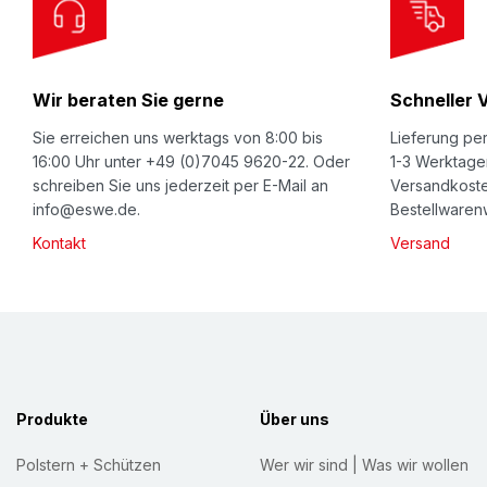
O
u
r
Wir beraten Sie gerne
Schneller 
N
e
Sie erreichen uns werktags von 8:00 bis
Lieferung per
w
16:00 Uhr unter +49 (0)7045 9620-22. Oder
1-3 Werktage
schreiben Sie uns jederzeit per E-Mail an
Versandkoste
s
info@eswe.de.
Bestellwarenw
l
Kontakt
Versand
e
t
t
e
r
:
Produkte
Über uns
Polstern + Schützen
Wer wir sind | Was wir wollen