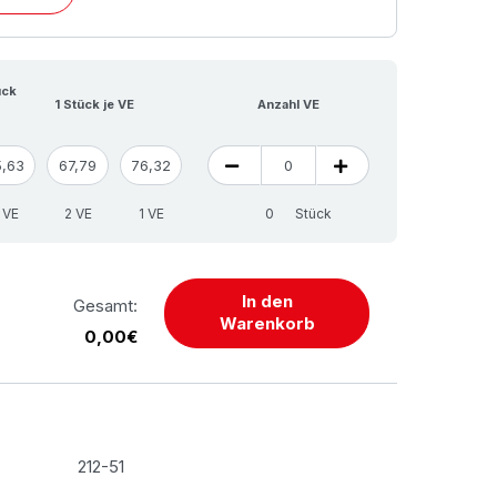
ück
1 Stück je VE
Anzahl VE
5,63
67,79
76,32
 VE
2 VE
1 VE
Stück
In den
Gesamt:
Warenkorb
0,00€
212-51