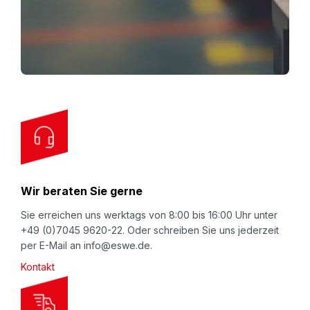
n
Schaum) leicht trennbar für sortenreine
U
Entsorgung.
p
Anwendung:
f
Ware in den PU-Noppenschaum (Innenteil) einlegen,
o
Kartonseiten umklappen, Schuber (Außenhülle)
r
aufrichten. Das Innenteil in den Schuber schieben -
O
der PU-Noppenschaum fixiert Ihr Packgut. Softpack
u
nun komplett zusammenschieben - fertig! Eventuell
r
noch mit Packband sichern und/oder
N
Wir beraten Sie gerne
Begleitpapiertasche für Papiere aufkleben.
e
w
Sie erreichen uns werktags von 8:00 bis 16:00 Uhr unter
+49 (0)7045 9620-22. Oder schreiben Sie uns jederzeit
s
per E-Mail an info@eswe.de.
l
Kontakt
e
t