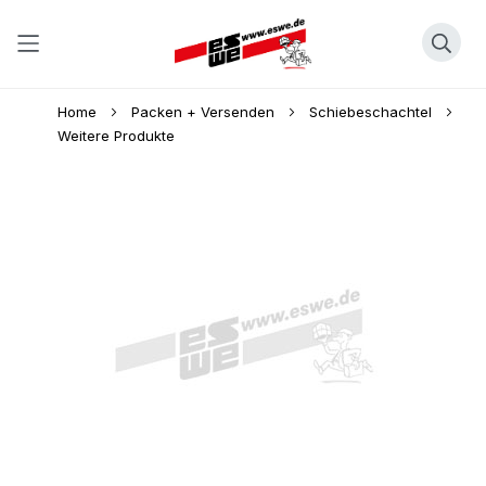
Direkt
Home
Packen + Versenden
Schiebeschachtel
zum
Weitere Produkte
Inhalt
Skip
to
the
end
of
the
images
gallery