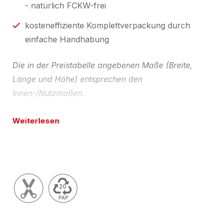
- natürlich FCKW-frei
kosteneffiziente Komplettverpackung durch
einfache Handhabung
Die in der Preistabelle angebenen Maße (Breite,
Länge und Höhe) entsprechen den
Innen-/Nutzmaßen.
Konfektionsservice
Weiterlesen
Auf Wunsch liefern wir Ihnen gerne auch andere
Abmessungen, in einer auf Ihre Bedürfnisse
abgestimmter Karton- und/oder PU-
Noppenschaumqualität - Schaum natürlich auch in
antistatischer oder elektrisch leitfähiger Ausrüstung
lieferbar. Kartonhülle auch z.B. in weiß - auch mit
Ihrer individuellen Bedruckung. Bitte beachten Sie,