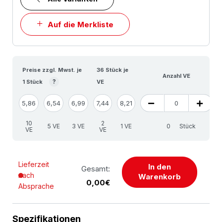
Auf die Merkliste
Preise zzgl. Mwst. je
36 Stück je
Anzahl VE
?
1 Stück
VE
5,86
6,54
6,99
7,44
8,21
10
2
5 VE
3 VE
1 VE
Stück
VE
VE
Lieferzeit
In den
Gesamt:
nach
Warenkorb
0,00€
Absprache
Spezifikationen