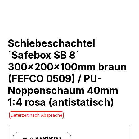
Skip
Schiebeschachtel
to
´Safebox SB 8´
the
beginning
300x200x100mm braun
of
(FEFCO 0509) / PU-
the
images
Noppenschaum 40mm
gallery
1:4 rosa (antistatisch)
Lieferzeit nach Absprache
Alle Varianten